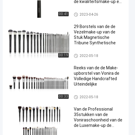
de kwaliteitsmake-up en
Natuurlijke Vezel
Hoog - de Borstels van de kwa
00:41
2023-04-26
liteitsmake-up
29 Borstels van de de
Vezelmake-up van de
Stuk Magnetische
Tribune Synthetische
De Inzameling van de make-up
00:19
2022-05-18
borstel
Reeks van de de Make-
upborstel van Vonira de
Volledige Handcrafted
Uiteindelijke
De Inzameling van de make-up
00:33
2022-05-18
borstel
Van de Professional
35stukken van de
Voniraschoonheid van de
de Luxemake-up de
Kunstenaar Brush Set