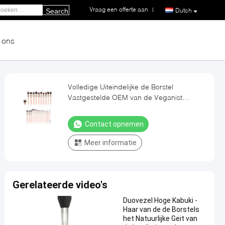
Vraag een offerte aan
|
Dutch
Search
 ons
Volledige Uiteindelijke de Borstel
Vastgestelde OEM van de Veganist
Synthetische Make-up voor Beroeps
Contact opnemen
Meer informatie
Gerelateerde video's
Duovezel Hoge Kabuki -
Haar van de de Borstels
het Natuurlijke Geit van