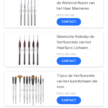
de Waterverfkunst van
het Haar Marmeren
27
Acrylhandvat van de
MOQ:500 Set
Verfborstels
De Borstelreeks van
CONTACT
Prokunstenaars die het
de reismake-up
Schilderen trekken
Siberische Kolinsky-de
Verfborstels van het
Haar5pcs Lichaam
geplaatst Acrylhandvat
MOQ:500 sets
CONTACT
52
De Inzameling van
11pcs de Verfborstels
van het kunstlichaam die
de make-upborstel
voor
Olieverfschilderij/Ambacht,
MOQ:500 sets
Spijker, Gezichtsverf
CONTACT
worden geplaatst