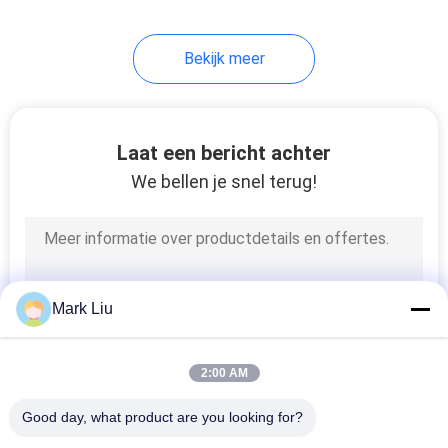
99
Bekijk meer
Individuele Make-
upborstels
Laat een bericht achter
We bellen je snel terug!
23
De Borstels van de
Mark Liu
lichaamsverf
2:00 AM
Good day, what product are you looking for?