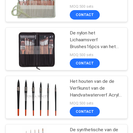
Geplaatst Houten
MOQ:500 sets
Waterverfborstels die
CONTACT
met Potloodgeval
89
worden geplaatst
synthetische make-
De nylon het
Lichaamsverf
upborstels
Brushes16pcs van het
Haar Houten Handvat
MOQ:500 sets
plaatste Hoog - kwaliteit
CONTACT
het Schilderen
Geplaatste Borstels
Het houten van de de
25
Verfkunst van de
De professionele
Handvatwaterverf Acryl
van de de Borstels
MOQ:500 sets
Reeks van de Make-
Hoogste Klasse Haar van
CONTACT
de de Kwaliteitseekhoorn
upborstel
De synthetische van de