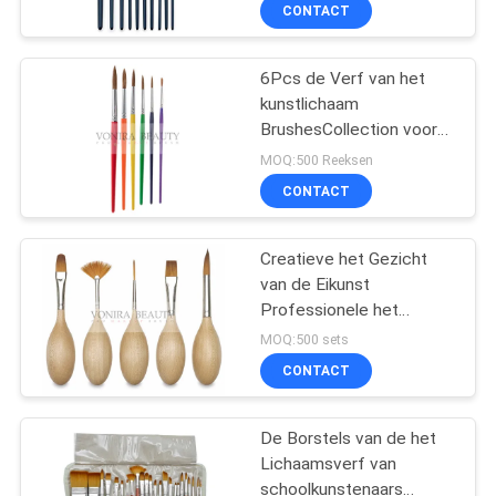
van verfborstels onder
SITEMAP
CONTACT
ogen zien
PRIVACY
6Pcs de Verf van het
167
kunstlichaam
POLICY
BrushesCollection voor
de privé borstels
School het Schilderen
MOQ:500 Reeksen
van de etiketmake-
met Natuurlijk Dierlijk
CONTACT
Haar
up
Creatieve het Gezicht
van de Eikunst
Professionele het
47
Schilderen Borstels met
MOQ:500 sets
het Hoogwaardige Haar
De natuurlijke
CONTACT
van Veganisttaklon
Borstels van de
De Borstels van de het
Haarmake-up
Lichaamsverf van
schoolkunstenaars