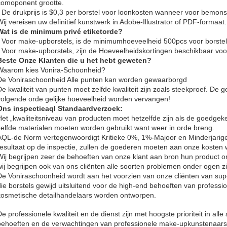
comoponent grootte.
• De drukprijs is $0,3 per borstel voor loonkosten wanneer voor bemon
Wij vereisen uw definitief kunstwerk in Adobe-Illustrator of PDF-formaat.
Wat is de minimum privé etiketorde?
• Voor make-upborstels, is de minimumhoeveelheid 500pcs voor borstelr
• Voor make-upborstels, zijn de Hoeveelheidskortingen beschikbaar voo
Beste Onze Klanten die u het hebt geweten?
Waarom kies Vonira-Schoonheid?
De Voniraschoonheid Alle punten kan worden gewaarborgd
De kwaliteit van punten moet zelfde kwaliteit zijn zoals steekproef. De 
volgende orde gelijke hoeveelheid worden vervangen!
Ons inspectieaql Standaardverzoek:
Het „kwaliteitsniveau van producten moet hetzelfde zijn als de goedgek
zelfde materialen moeten worden gebruikt want weer in orde breng.
AQL-de Norm vertegenwoordigt Kritieke 0%, 1%-Majoor en Minderjarige
resultaat op de inspectie, zullen de goederen moeten aan onze kosten
Wij begrijpen zeer de behoeften van onze klant aan bron hun product om
wij begrijpen ook van ons cliënten alle soorten problemen onder ogen zi
De Voniraschoonheid wordt aan het voorzien van onze cliënten van sup
die borstels gewijd uitsluitend voor de high-end behoeften van profes
kosmetische detailhandelaars worden ontworpen.
De professionele kwaliteit en de dienst zijn met hoogste prioriteit in al
behoeften en de verwachtingen van professionele make-upkunstenaars t