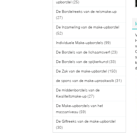
upborstel
(25)
De Borstelreeks van de reismake-up
(27)
De Inzameling van de make-upborstel
(52)
V
H
Individuele Make-upborstels
(99)
O
De Borstels van de lichaamsverf
(23)
s
De Borstels van de spijkerkunst
(33)
k
d
De Zak van de make-upborstel
(150)
de spons van de make-uprookwolk
(31)
De middenborstels van de
Kwaliteitsmake-up
(27)
De Make-upborstels van het
massaniveau
(59)
De Giftreeks van de make-upborstel
(30)