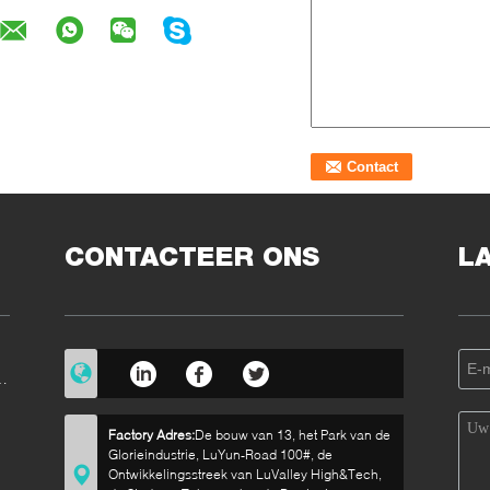
CONTACTEER ONS
L
in
Factory Adres:
De bouw van 13, het Park van de
Glorieindustrie, LuYun-Road 100#, de
Ontwikkelingsstreek van LuValley High&Tech,