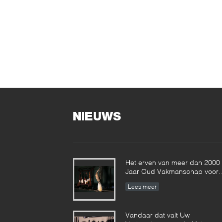
NIEUWS
Het erven van meer dan 2000
Jaar Oud Vakmanschap voor
onze Vonira-Make-upborstels 
Lees meer
de Provincie van Hunan
Vandaar dat valt Uw