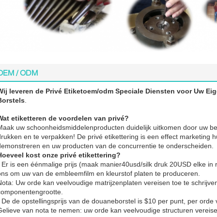
OEM / ODM
Wij leveren de Privé Etiketoem/odm Speciale Diensten voor Uw E
Borstels
.
Wat etiketteren de voordelen van privé?
Maak uw schoonheidsmiddelenproducten duidelijk uitkomen door uw be
drukken en te verpakken! De privé etikettering is een effect marketing 
demonstreren en uw producten van de concurrentie te onderscheiden.
Hoeveel kost onze privé etikettering?
• Er is een éénmalige prijs (maak manier40usd/silk druk 20USD elke in
ons om uw van de embleemfilm en kleurstof platen te produceren.
Nota: Uw orde kan veelvoudige matrijzenplaten vereisen toe te schrijve
componentengrootte.
• De de opstellingsprijs van de douaneborstel is $10 per punt, per orde 
Gelieve van nota te nemen: uw orde kan veelvoudige structuren vereisen