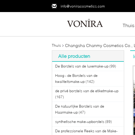
info@voniracosmetics.com
Thuis
Changsha Chanmy Cosmetics Co., L
Thuis
Alle producten
De Borstels van de luxemake-up
(99)
Hoog - de Borstels van de
kwaliteitsmake-up
(142)
de privé borstels van de etiketmake-up
(167)
De natuurlijke Borstels van de
Haarmake-up
(47)
synthetische make-upborstels
(89)
De professionele Reeks van de Make-