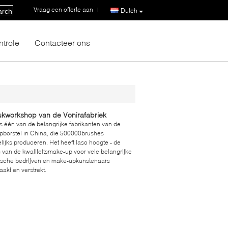
Vraag een offerte aan
|
Dutch
arch
ntrole
Contacteer ons
stel Hoofdworkshop van de Vonirafabriek
is één van de belangrijke fabrikanten van de
borstel in China, die 500000brushes
ijks produceren. Het heeft laso hoogte - de
s van de kwaliteitsmake-up voor vele belangrijke
sche bedrijven en make-upkunstenaars
aakt en verstrekt.