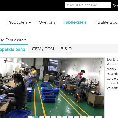
Se
Producten
Over ons
Fabrieksreis
Kwaliteitsco
td Fabrieksreis
OEM / ODM
R & D
lopende band
De Bor
Vonira 
make-up
maandel
borstel
kosmeti
veroorz