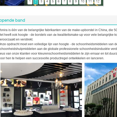
1
2
3
4
5
6
7
8
9
10
11
12
Vonirafabriek het Eindigen Productenqc Kwaliteitscontroleworkshop
De Drukworkshop van de Vonirafabriek
De Borstel Hoofdworkshop van de Vonirafabriek
lopende band
De Verpakkingsworkshop van de Vonirafabriek
Materiële QC van de Vonirafabriek Kwaliteit die Workshop controleren
onira is één van de belangrijke fabrikanten van de make-upborstel in China, die 
Het Haar Materieel Pakhuis van de Vonirafabriek
de
et heeft ook hoogte - de borstels van
kwaliteitsmake-up voor vele belangrijke 
Het Handvatworkshop van de Vonirafabriek
veroorzaakt
en
verstrekt
.
De Borstel die van de de Fabrieksmake-up van de Voniraborstel
nze opdracht moet een volledige lijn van hoogte - de schoonheidsmiddelen van de 
Overzicht maken
choonheidshulpmiddelen aan de globale professionele schoonheidsindustrie verde
De Borstel die van de de Fabrieksmake-up van de Voniraborstel
eus van onze klanten voor kleurenschoonheidsmiddelen te zijn ernaar en tot duur
Overzicht maken
oor hen te helpen een succesvolle productregel ontwikkelen en lanceren.
De Borstel die van de de Fabrieksmake-up van de Voniraborstel
Overzicht maken
De Borstel die van de de Fabrieksmake-up van de Voniraborstel
Overzicht maken
De Borstel die van de de Fabrieksmake-up van de Voniraborstel
Overzicht maken