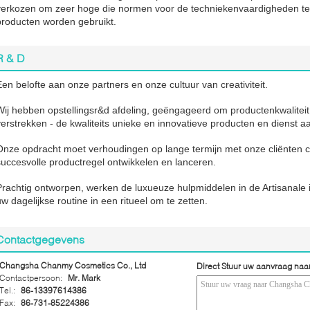
verkozen om zeer hoge die normen voor de techniekenvaardigheden te 
producten worden gebruikt.
R & D
Een belofte aan onze partners en onze cultuur van creativiteit.
Wij hebben opstellingsr&d afdeling, geëngageerd om productenkwaliteit
verstrekken - de kwaliteits unieke en innovatieve producten en dienst a
Onze opdracht moet verhoudingen op lange termijn met onze cliënten 
succesvolle productregel ontwikkelen en lanceren.
Prachtig ontworpen, werken de luxueuze hulpmiddelen in de Artisanale
uw dagelijkse routine in een ritueel om te zetten.
Contactgegevens
Changsha Chanmy Cosmetics Co., Ltd
Direct Stuur uw aanvraag naa
Contactpersoon:
Mr. Mark
Tel.:
86-13397614386
Fax:
86-731-85224386