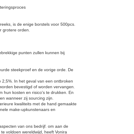
steringsproces
eeks, is de enige borstels voor 500pcs.
r grotere orden.
gebrekkige punten zullen kunnen bij
eurde steekproef en de vorige orde. De
 2,5%. In het geval van een ontbroken
 worden bevestigd of worden vervangen.
 hun kosten en risico's te drukken. En
en wanneer zij sourcing zijn.
erieure kwaliteits met de hand gemaakte
sionele make-upkunstenaars en
le aspecten van ons bedrijf. om aan de
e voldoen wereldwijd, heeft Vonira