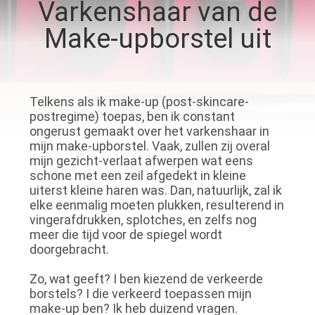
SITEMAP
Varkenshaar van de
Make-upborstel uit
PRIVACY
POLICY
Telkens als ik make-up (post-skincare-
postregime) toepas, ben ik constant
ongerust gemaakt over het varkenshaar in
mijn make-upborstel. Vaak, zullen zij overal
mijn gezicht-verlaat afwerpen wat eens
schone met een zeil afgedekt in kleine
uiterst kleine haren was. Dan, natuurlijk, zal ik
elke eenmalig moeten plukken, resulterend in
vingerafdrukken, splotches, en zelfs nog
meer die tijd voor de spiegel wordt
doorgebracht.
Zo, wat geeft? I ben kiezend de verkeerde
borstels? I die verkeerd toepassen mijn
make-up ben? Ik heb duizend vragen.