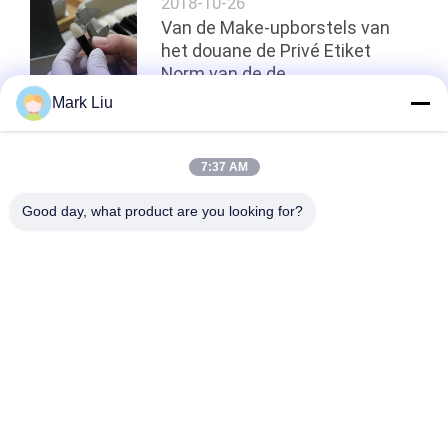
2018-10-26
Van de Make-upborstels van
het douane de Privé Etiket
Norm van de de
Fabrikantenonderneming
Mark Liu
Terug naar boven
7:37 AM
Good day, what product are you looking for?
populaire categorieën
Alle
De Borstels Van De 
Hoog - De Borstels 
Luxemake-Up
Van De 
Kwaliteitsmake-Up
De Privé Borstels 
De Natuurlijke 
Van De Etiketmake-
Borstels Van De 
Up
Haarmake-Up
Synthetische Make-
De Professionele 
Upborstels
Reeks Van De Make-