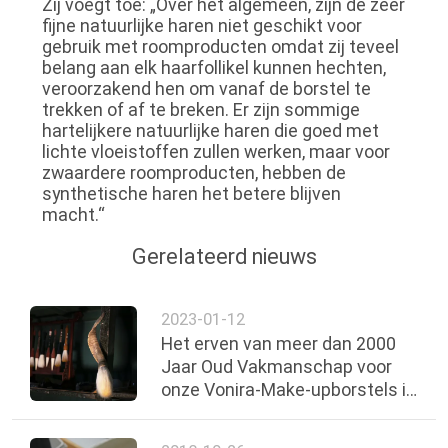
Zij voegt toe: „Over het algemeen, zijn de zeer
fijne natuurlijke haren niet geschikt voor
gebruik met roomproducten omdat zij teveel
belang aan elk haarfollikel kunnen hechten,
veroorzakend hen om vanaf de borstel te
trekken of af te breken. Er zijn sommige
hartelijkere natuurlijke haren die goed met
lichte vloeistoffen zullen werken, maar voor
zwaardere roomproducten, hebben de
synthetische haren het betere blijven
macht.“
Gerelateerd nieuws
2023-01-12
Het erven van meer dan 2000
Jaar Oud Vakmanschap voor
onze Vonira-Make-upborstels in
de Provincie van Hunan