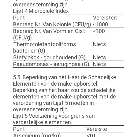
overeenstemming zijn.
Lijst 4 Microbiële Index
Punt
Vereisten
Bedraag Nr. Van Kolonie (CFU/g)
≤1000
Bedraag Nr. Van Vorm en Gist
≤100
(CFU/g)
Thermotoletantcoliforms
Niets
bacteriën (G)
Stafylokok - goudhoudend (G)
Niets
Pseudomonas - aeruginosa (G)
Niets
5.5. Beperking van het Haar de Schadelijke
Elementen van de make-upborstel.
Beperking van het haar zou de schadelijke
elementen van de make-upborstel met de
verordening van Lijst 5 moeten in
overeenstemming zijn.
Lijst 5 Voorziening voor grens van
verderfelijke elementen.
Punt
Vereiste
Arsenicum (mg/kg)
≤10