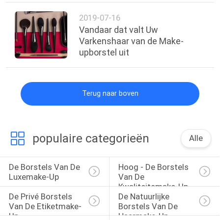
2019-07-16
Vandaar dat valt Uw
Varkenshaar van de Make-
upborstel uit
Terug naar boven
populaire categorieën
Alle
De Borstels Van De 
Hoog - De Borstels 
Luxemake-Up
Van De 
Kwaliteitsmake-Up
De Privé Borstels 
De Natuurlijke 
Van De Etiketmake-
Borstels Van De 
Up
Haarmake-Up