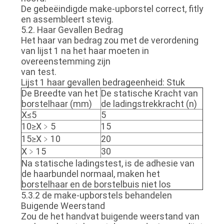
De gebeëindigde make-upborstel correct, fitly
en assembleert stevig.
5.2. Haar Gevallen Bedrag
Het haar van bedrag zou met de verordening
van lijst 1 na het haar moeten in
overeenstemming zijn
van test.
Lijst 1 haar gevallen bedrageenheid: Stuk
De Breedte van het
De statische Kracht van
borstelhaar (mm)
de ladingstrekkracht (n)
X≤5
5
10≥X﹥5
15
15≥X﹥10
20
X﹥15
30
Na statische ladingstest, is de adhesie van
de haarbundel normaal, maken het
borstelhaar en de borstelbuis niet los
5.3.2 de make-upborstels behandelen
Buigende Weerstand
Zou de het handvat buigende weerstand van