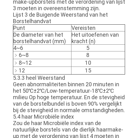
make-upborstels met de verordening van lijst
3 moeten in overeenstemming zijn.
Lijst 3 de Buigende Weerstand van het
Borstelhandvat
Punt
Vereisten
De diameter van het
Het uitoefenen van
borstelhandvat (mm)
kracht (n)
4~6
5
﹥6~8
8
﹥8~12
10
﹥12
15
5.3.3 heel Weerstand
Geen abnormaliteiten binnen 20 minuten in
het 50℃±2℃/Low-temperatuur-18℃±2℃
milieu Op hoge temperatuur. En de stevigheid
van de borstelbundel is boven 90% vergelijkt
bij de stevigheid in normale omstandigheden.
5.4 haar Microbiële index
Zou de haar Microbiële index van de
natuurlijke borstels van de dierlijk haarmake-
up met de verordening van lijst 4 moeten in