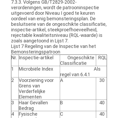
7.3.3. Volgens GB/T2829-2002-
verordeningen, wordt de patrooninspectie
uitgevoerd door Niveau I goed te keuren
oordeel van enig bemonsteringsplan. De
besluitserie van de ongeschikte classificatie,
inspectie-artikel, steekproefhoeveelheid,
rejectable kwaliteitsniveau (RQL-waarde) is
zoals aangetoond in Lijst 7.
Lijst 7 Regeling van de Inspectie van het
Bemonsteringspatroon
Nr.
Inspectie-artikel
Ongeschikte
RQL
Classificatie
1
Microbiële Index
Als
regel van 6.4.1
2
Voorziening voor
A
30
Grens van
Verderfelijke
Elementen
3
Haar Gevallen
B
40
Bedrag
4
Fysische
C
40