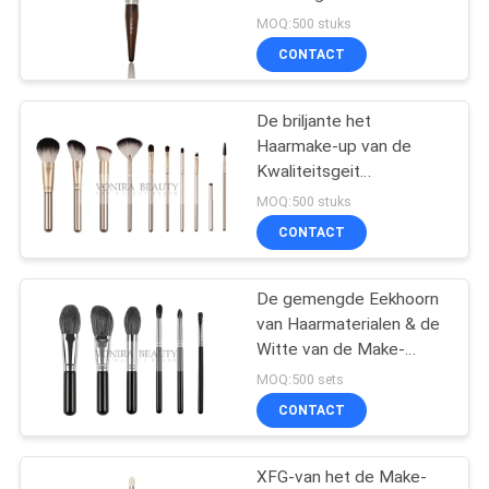
Borstels van de het
MOQ:500 stuks
Haarmake-up van de
CONTACT
Luxe de Vlotte Donkere
Bruine Geit
De briljante het
Haarmake-up van de
Kwaliteitsgeit
borstelt/de
MOQ:500 stuks
Veerkrachtige ultra Fijne
CONTACT
Synthetische Borstels
van de Haarmake-up
De gemengde Eekhoorn
van Haarmaterialen & de
Witte van de Make-
upborstels van het
MOQ:500 sets
Geithaar Fundamentele
CONTACT
Dagelijkse Uitrusting
XFG-van het de Make-