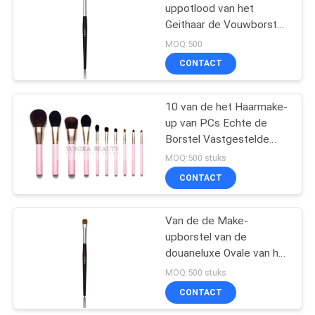
uppotlood van het
Geithaar de Vouwborstel
met Ebbehouten
MOQ:500
Handvat voor het
CONTACT
Beeldhouwen
10 van de het Haarmake-
up van PCs Echte de
Borstel Vastgestelde
Inzameling met over Al
MOQ:500 stuks
Borstels Dagelijkse
CONTACT
Behoefte
Van de de Make-
upborstel van de
douaneluxe Ovale van het
de Sabelmarterhaar
MOQ:500 stuks
Fijnste de Make-
CONTACT
upborstels