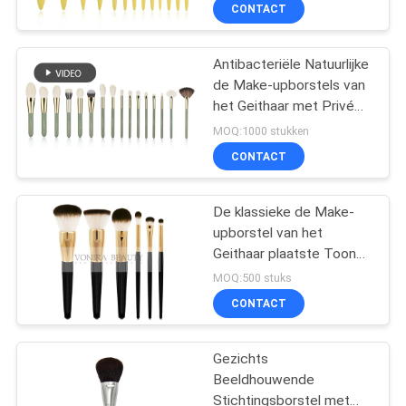
Borstels van de het
SITEMAP
CONTACT
Haarmake-up
PRIVACY
Antibacteriële Natuurlijke
de Make-upborstels van
POLICY
het Geithaar met Privé
Etiket
MOQ:1000 stukken
CONTACT
De klassieke de Make-
upborstel van het
Geithaar plaatste Toon
Drie de Natuurlijke
MOQ:500 stuks
Borstels van de
CONTACT
Haarmake-up met
Gouden Metalen kappen
Gezichts
Beeldhouwende
Stichtingsborstel met