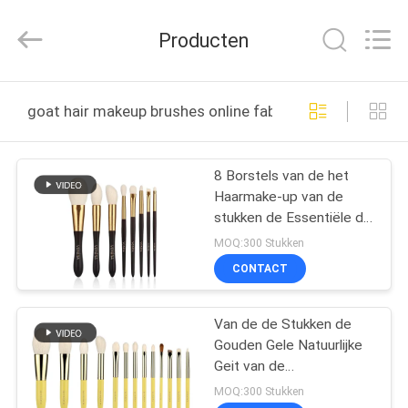
2026
Changsha
Chanmy
Producten
Cosmetics
Co.,
Ltd.
All
HUIS
Rights
Reserved.
goat hair makeup brushes online fabricage
PRODUCTEN
8 Borstels van de het
Haarmake-up van de
ONGEVEER
stukken de Essentiële die
ONS
Geit met het Gouden
MOQ:300 Stukken
Houten Handvat van de
CONTACT
Draadtrekkenmetalen kap
FABRIEKSREIS
worden geplaatst
Van de de Stukken de
Gouden Gele Natuurlijke
KWALITEITSCONTROLE
Geit van de
douaneprofessional 13
MOQ:300 Stukken