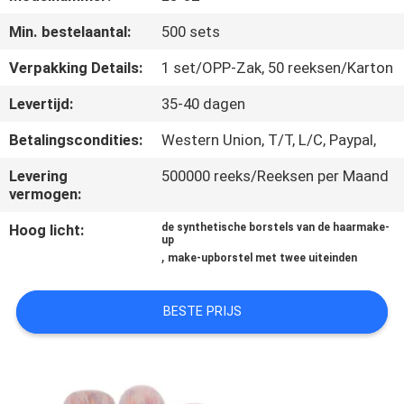
SITEMAP
Min. bestelaantal:
500 sets
PRIVACY
Verpakking Details:
1 set/OPP-Zak, 50 reeksen/Karton
POLICY
Levertijd:
35-40 dagen
Betalingscondities:
Western Union, T/T, L/C, Paypal,
Levering
500000 reeks/Reeksen per Maand
vermogen:
Hoog licht:
de synthetische borstels van de haarmake-
up
,
make-upborstel met twee uiteinden
BESTE PRIJS