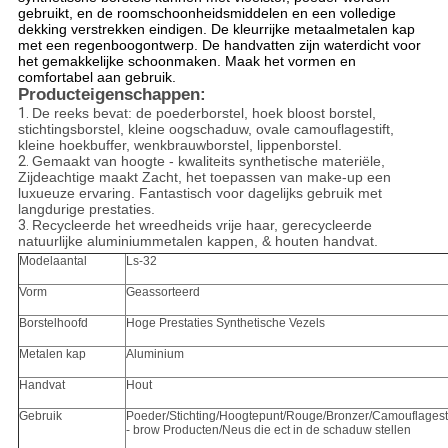
gebruikt, en de roomschoonheidsmiddelen en een volledige
dekking verstrekken eindigen. De kleurrijke metaalmetalen kap
met een regenboogontwerp. De handvatten zijn waterdicht voor
het gemakkelijke schoonmaken. Maak het vormen en
comfortabel aan gebruik.
Producteigenschappen:
1.
De reeks bevat: de poederborstel, hoek bloost borstel,
stichtingsborstel, kleine oogschaduw, ovale camouflagestift,
kleine hoekbuffer, wenkbrauwborstel, lippenborstel.
2.
Gemaakt van hoogte - kwaliteits synthetische materiële,
Zijdeachtige maakt Zacht, het toepassen van make-up een
luxueuze ervaring. Fantastisch voor dagelijks gebruik met
langdurige prestaties.
3.
Recycleerde het wreedheids vrije haar, gerecycleerde
natuurlijke aluminiummetalen kappen, & houten handvat.
Modelaantal
Ls-32
Vorm
Geassorteerd
Borstelhoofd
Hoge Prestaties Synthetische Vezels
Metalen kap
Aluminium
Handvat
Hout
Gebruik
Poeder/Stichting/Hoogtepunt/Rouge/Bronzer/Camouflages
- brow Producten/Neus die ect in de schaduw stellen