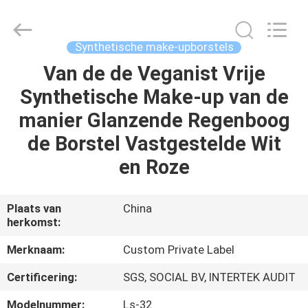
2026
Changsha
Chanmy
Cosmetics
Co.,
Synthetische make-upborstels
Ltd.
All
Van de de Veganist Vrije
HUIS
Rights
Reserved.
Synthetische Make-up van de
PRODUCTEN
manier Glanzende Regenboog
de Borstel Vastgestelde Wit
ONGEVEER
en Roze
ONS
Plaats van
China
herkomst:
FABRIEKSREIS
Merknaam:
Custom Private Label
KWALITEITSCONTROLE
Certificering:
SGS, SOCIAL BV, INTERTEK AUDIT
Modelnummer:
Ls-32