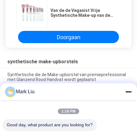
Van de de Veganist Vrije
Synthetische Make-up van de
manier Glanzende Regenboog de
Borstel Vastgestelde Wit en Roze
Doorgaan
synthetische make-upborstels
Synthetische die de Make-upborstel van premieprefessional
met Glanzend Rood Handvat wordt geplaatst
Mark Liu
Precisie die de Natuurlijke Synthetische Hulpmiddelen van de
de Borstels Volledige Schoonheid van de Haarmake-up
verbazen
1:18 PM
15 Borstels van de Stuk Synthetische Make-up Geplaatst
Luxe de Exclusieve Houder van de Make-upborstel
Good day, what product are you looking for?
populaire categorieën
Alle