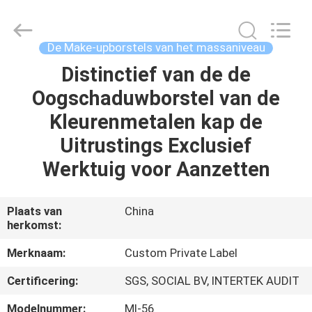
2026
Changsha
Chanmy
Cosmetics
Co.,
De Make-upborstels van het massaniveau
Ltd.
All
Distinctief van de de
HUIS
Rights
Reserved.
Oogschaduwborstel van de
PRODUCTEN
Kleurenmetalen kap de
Uitrustings Exclusief
ONGEVEER
Werktuig voor Aanzetten
ONS
Plaats van
China
herkomst:
FABRIEKSREIS
Merknaam:
Custom Private Label
KWALITEITSCONTROLE
Certificering:
SGS, SOCIAL BV, INTERTEK AUDIT
Modelnummer:
Ml-56