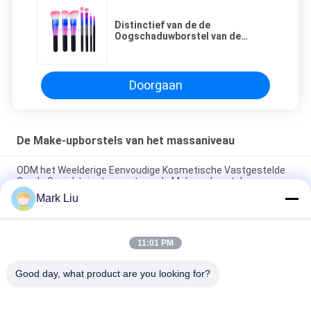
Distinctief van de de
Oogschaduwborstel van de
Kleurenmetalen kap de
Uitrustings Exclusief Werktuig
voor Aanzetten
Doorgaan
De Make-upborstels van het massaniveau
ODM het Weelderige Eenvoudige Kosmetische Vastgestelde
Goede Gezichtsinstrument van de Make-upborstel
Mark Liu
Aantrekkelijke Amerikaanse de Make-upborstels van het
Massaniveau, Klassieke Kosmetische Borsteluitrusting
11:01 PM
De schitterende Glanzende Essentiële Make-up borstelt het
Heldere Gezichtsontwerp van de Hulpmiddelendouane
Good day, what product are you looking for?
populaire categorieën
Alle