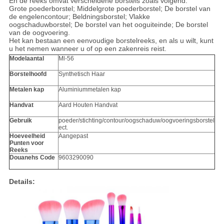
En de reeks omvat verscheidene borstels zoals volgend:
Grote poederborstel; Middelgrote poederborstel; De borstel van
de engelencontour; Beldningsborstel; Vlakke
oogschaduwborstel; De borstel van het ooguiteinde; De borstel
van de oogvoering.
Het kan bestaan een eenvoudige borstelreeks, en als u wilt, kunt
u het nemen wanneer u of op een zakenreis reist.
Modelaantal
Ml-56
Borstelhoofd
Synthetisch Haar
Metalen kap
Aluminiummetalen kap
Handvat
Aard Houten Handvat
Gebruik
poeder/stichting/contour/oogschaduw/oogvoeringsborstel
ect.
Hoeveelheid
Aangepast
Punten voor
Reeks
Douanehs Code
9603290090
Details: