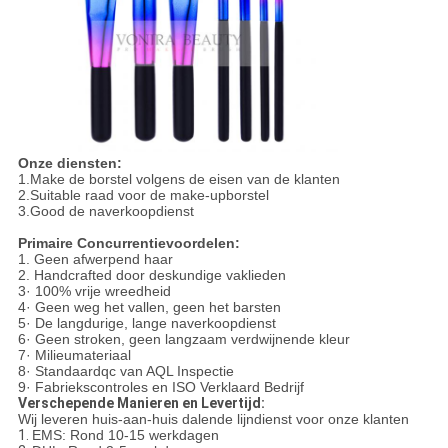
Onze diensten:
1.Make de borstel volgens de eisen van de klanten
2.Suitable raad voor de make-upborstel
3.Good de naverkoopdienst
Primaire Concurrentievoordelen:
1. Geen afwerpend haar
2. Handcrafted door deskundige vaklieden
3· 100% vrije wreedheid
4· Geen weg het vallen, geen het barsten
5· De langdurige, lange naverkoopdienst
6· Geen stroken, geen langzaam verdwijnende kleur
7· Milieumateriaal
8· Standaardqc van AQL Inspectie
9· Fabriekscontroles en ISO Verklaard Bedrijf
Verschepende Manieren en Levertijd:
Wij leveren huis-aan-huis dalende lijndienst voor onze klanten
1.
EMS: Rond 10-15 werkdagen