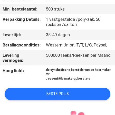
SITEMAP
Min. bestelaantal:
500 stuks
PRIVACY
Verpakking Details:
1 vastgestelde /poly-zak, 50
reeksen /carton
POLICY
Levertijd:
35-40 dagen
Betalingscondities:
Western Union, T/T, L/C, Paypal,
Levering
500000 reeks/Reeksen per Maand
vermogen:
Hoog licht:
de synthetische borstels van de haarmake-
up
,
essentiële make-upborstels
BESTE PRIJS