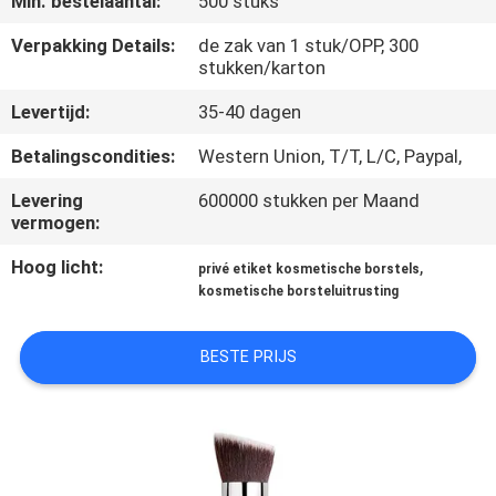
Min. bestelaantal:
500 stuks
SITEMAP
Verpakking Details:
de zak van 1 stuk/OPP, 300
stukken/karton
PRIVACY
Levertijd:
35-40 dagen
POLICY
Betalingscondities:
Western Union, T/T, L/C, Paypal,
Levering
600000 stukken per Maand
vermogen:
Hoog licht:
,
privé etiket kosmetische borstels
kosmetische borsteluitrusting
BESTE PRIJS