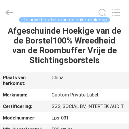
2026
Changsha
Chanmy
Cosmetics
Co.,
De privé borstels van de etiketmake-up
Ltd.
All
Afgeschuinde Hoekige van de
HUIS
Rights
Reserved.
de Borstel100% Wreedheid
PRODUCTEN
van de Roombuffer Vrije de
Stichtingsborstels
ONGEVEER
ONS
Plaats van
China
herkomst:
FABRIEKSREIS
Merknaam:
Custom Private Label
Certificering:
SGS, SOCIAL BV, INTERTEK AUDIT
KWALITEITSCONTROLE
Modelnummer:
Lps-031