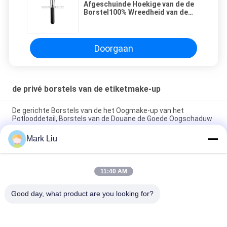
Afgeschuinde Hoekige van de de
Borstel100% Wreedheid van de
Roombuffer Vrije de
Stichtingsborstels
Doorgaan
de privé borstels van de etiketmake-up
De gerichte Borstels van de het Oogmake-up van het
Potlooddetail, Borstels van de Douane de Goede Oogschaduw
Mark Liu
Met de hand gemaakte Grote de Make-upborstels van de Duo
Synthetische Vezel Multifunctioneel voor Stichting/Contour
De kleine van het de Douane Privé Etiket van de
11:40 AM
Hoogtepuntventilator Vrije Wreedheid van de Make-upborstels
-
Good day, what product are you looking for?
populaire categorieën
Alle