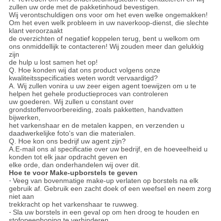
zullen uw orde met de pakketinhoud bevestigen.
Wij verontschuldigen ons voor om het even welke ongemakken!
Om het even welk probleem in uw naverkoop-dienst, die slechte
klant veroorzaakt
de overzichten of negatief koppelen terug, bent u welkom om
ons onmiddellijk te contacteren! Wij zouden meer dan gelukkig
zijn
de hulp u lost samen het op!
Q. Hoe konden wij dat ons product volgens onze
kwaliteitsspecificaties weten wordt vervaardigd?
A. Wij zullen vonira u uw zeer eigen agent toewijzen om u te
helpen het gehele productieproces van controleren
uw goederen. Wij zullen u constant over
grondstoffenvoorbereiding, zoals pakketten, handvatten
bijwerken,
het varkenshaar en de metalen kappen, en verzenden u
daadwerkelijke foto's van die materialen.
Q. Hoe kon ons bedrijf uw agent zijn?
A.E-mail ons al specificatie over uw bedrijf, en de hoeveelheid u
konden tot elk jaar opdracht geven en
elke orde, dan onderhandelen wij over dit.
Hoe te voor Make-upborstels te geven
-
Veeg van bovenmatige make-up verlaten op borstels na elk
gebruik af. Gebruik een zacht doek of een weefsel en neem zorg
niet aan
trekkracht op het varkenshaar te ruwweg.
-
Sla uw borstels in een geval op om hen droog te houden en
stofopeenhoping te verhinderen.