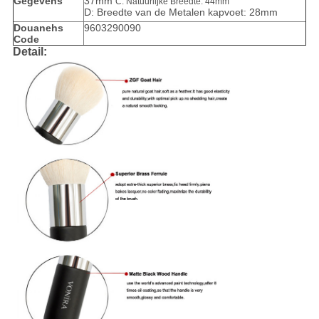
Gegevens
37mm
C: Natuurlijke Breedte: 44mm
D: Breedte van de Metalen kapvoet: 28mm
Douanehs
9603290090
Code
Detail: