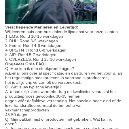
Verschepende Manieren en Levertijd:
Wij leveren huis-aan-huis dalende lijndienst voor onze klanten
1.
EMS: Rond 10-15 werkdagen
2.
DHL: Rond 3-5 werkdagen
3.
Fedex: Rond 4-6 werkdagen
4.
UPS/TNT: Rond 6-8 werkdagen
5.
AIR: Rond 5-7 werkdagen
6.
OVERZEES: Rond 15-30 werkdagen
Ongeveer Orde FAQ:
Q. Hoe kon ik een steekproef krijgen?
A.E-mail ons over al specificatie, en dan zullen wij het voor u, als
het regelmatige steekproeven in voorraad is produceren,
het is altijd vrij, verzamelt de verzendkost.
Q. Wat is uw typische levertijd?
A. afhankelijk van uw ordebedrag en kwaliteitsniveau, zal het
productieproces gewoonlijk 30-35 nemen
dagen vóór definitieve verzending. Het speciale hoge eind of de
luxe handcrafted normaal de behoefte van
vakmanschapproducten
45-50 dagen!
Q. Mijn pakket mist of producten met gebreken. Wat kan ik
doen?
A. Tevreden om ons ondersteuningsteam te contacteren en wij