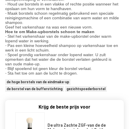
-
Houd uw borstels in een vlakke of rechte positie wanneer het
opslaan om hun vorm te handhaven.
-
Maak borstels schoon regelmatig gebruikend een speciale
reinigingsmachine of een combinatie van warm water en milde
shampoo.
Geef het varkenshaar na was een nieuwe vorm.
Hoe te om Make-upborstels schoon te maken
-
Stel het varkenshaar van de make-upborstel onder warm
lopend water in werking.
-
Pas een kleine hoeveelheid shampoo op varkenshaar toe en
werk in een licht schuim.
-
Spoel grondig varkenshaar onder lopend water. U zult
opmerken dat het water die de borstel verlaten gekleurd is
van oude make-up.
-
Blijf spoelend tot geen kleur de borstel verlaat.
-
Sta het toe om aan de lucht te drogen.
de hoge borstels van de eindmake-up
de borstel van de bufferstichting
gezichtspoederborstel
Krijg de beste prijs voor
De ultra Zachte ZGF-van de de