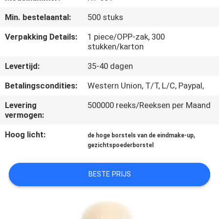
SITEMAP
Min. bestelaantal:
500 stuks
PRIVACY
Verpakking Details:
1 piece/OPP-zak, 300
stukken/karton
POLICY
Levertijd:
35-40 dagen
Betalingscondities:
Western Union, T/T, L/C, Paypal,
Levering
500000 reeks/Reeksen per Maand
vermogen:
Hoog licht:
,
de hoge borstels van de eindmake-up
gezichtspoederborstel
BESTE PRIJS