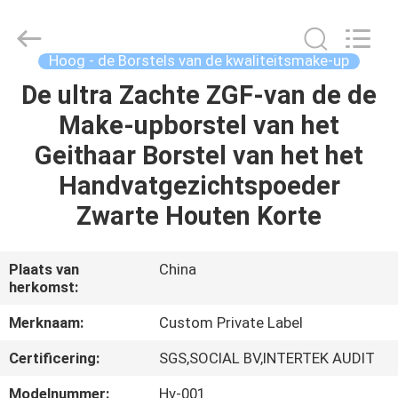
2026
Changsha
Chanmy
Cosmetics
Co.,
Hoog - de Borstels van de kwaliteitsmake-up
Ltd.
All
De ultra Zachte ZGF-van de de
HUIS
Rights
Reserved.
Make-upborstel van het
PRODUCTEN
Geithaar Borstel van het het
Handvatgezichtspoeder
ONGEVEER
Zwarte Houten Korte
ONS
Plaats van
China
herkomst:
FABRIEKSREIS
Merknaam:
Custom Private Label
KWALITEITSCONTROLE
Certificering:
SGS,SOCIAL BV,INTERTEK AUDIT
Modelnummer:
Hv-001