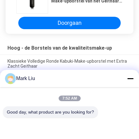
Make-upborstel van het Geithaar
Borstel van het het
Handvatgezichtspoeder Zwarte
Houten Korte
Doorgaan
Hoog - de Borstels van de kwaliteitsmake-up
Klassieke Volledige Ronde Kabuki-Make-upborstel met Extra
Zacht Geithaar
Mark Liu
Van de de Ventilatorgeit van de Voniraschoonheid de Grote
Borstel van de het Haarmake-up/Houten de Make-upborstels
van het Handvat Hoge Beëindigen
7:52 AM
De ultra Zachte Borstel van de de Wangmake-up van het
Geithaar Zuivere met Zwart Houten Handvat
Good day, what product are you looking for?
populaire categorieën
Alle