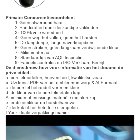
Primaire Concurrentievoordelen:
1.
Geen afwerpend haar
2.
Handcrafted door deskundige vaklieden
3· 100% vrije wreedheid
4· Geen weg het vallen, geen het barsten
5· De langdurige, lange naverkoopdienst
6· Geen stroken, geen langzaam verdwijnende kleur
7· Milieumateriaal
8· Standaardqc van AQL Inspectie
9· Fabriekscontroles en ISO Verklaard Bedrijf
De dienstknow-how voor informatie van het douane de
privé etiket:
a. borstelmodellen, hoeveelheid, kwaliteitsniveau
b. Uw kunst PDF van het embleemontwerp & AI Formaat
c. de borstel behandelt vorm en kleur
d. de kleur van de borstelmetalen kap
Aluminium of messings materiële metalen kap
e. embleemkleur op borstelhandvat
Zijdedruk of het hete folie stempelen
f.Your ideale verpakkingsmanier