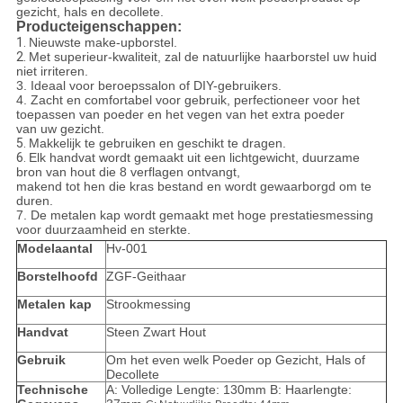
gezicht, hals en decollete.
Producteigenschappen:
1.
Nieuwste make-upborstel.
2.
Met superieur-kwaliteit, zal de natuurlijke haarborstel uw huid
niet irriteren.
3.
Ideaal voor beroepssalon of DIY-gebruikers.
4.
Zacht en comfortabel voor gebruik, perfectioneer voor het
toepassen van poeder en het vegen van het extra poeder
van uw gezicht.
5.
Makkelijk te gebruiken en geschikt te dragen.
6.
Elk handvat wordt gemaakt uit een lichtgewicht, duurzame
bron van hout die 8 verflagen ontvangt,
makend tot hen die kras bestand en wordt gewaarborgd om te
duren.
7. De metalen kap wordt gemaakt met hoge prestatiesmessing
voor duurzaamheid en sterkte.
Modelaantal
Hv-001
Borstelhoofd
ZGF-Geithaar
Metalen kap
Strookmessing
Handvat
Steen Zwart Hout
Gebruik
Om het even welk Poeder op Gezicht, Hals of
Decollete
Technische
A: Volledige Lengte: 130mm B: Haarlengte: