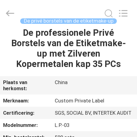
2026
Changsha
Chanmy
Cosmetics
Co.,
De privé borstels van de etiketmake-up
Ltd.
All
De professionele Privé
HUIS
Rights
Reserved.
Borstels van de Etiketmake-
PRODUCTEN
up met Zilveren
Kopermetalen kap 35 PCs
ONGEVEER
ONS
Plaats van
China
herkomst:
FABRIEKSREIS
Merknaam:
Custom Private Label
Certificering:
SGS, SOCIAL BV, INTERTEK AUDIT
KWALITEITSCONTROLE
Modelnummer:
L.P.-03