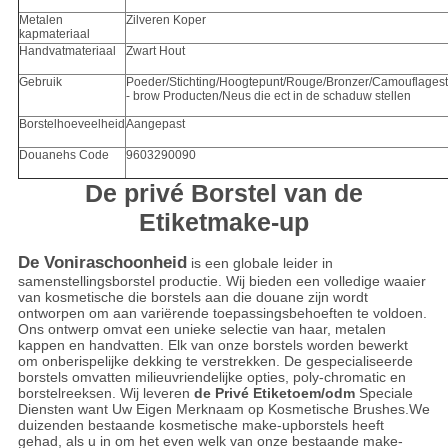
Metalen
Zilveren Koper
kapmateriaal
Handvatmateriaal
Zwart Hout
Gebruik
Poeder/Stichting/Hoogtepunt/Rouge/Bronzer/Camouflages
- brow Producten/Neus die ect in de schaduw stellen
Borstelhoeveelheid
Aangepast
Douanehs Code
9603290090
De privé Borstel van de
Etiketmake-up
De Voniraschoonheid
is een globale leider in
samenstellingsborstel productie. Wij bieden een volledige waaier
van kosmetische die borstels aan die douane zijn wordt
ontworpen om aan variërende toepassingsbehoeften te voldoen.
Ons ontwerp omvat een unieke selectie van haar, metalen
kappen en handvatten. Elk van onze borstels worden bewerkt
om onberispelijke dekking te verstrekken. De gespecialiseerde
borstels omvatten milieuvriendelijke opties, poly-chromatic en
borstelreeksen. Wij leveren
de Privé Etiketoem/odm
Speciale
Diensten want Uw Eigen Merknaam op Kosmetische Brushes.We
duizenden bestaande kosmetische make-upborstels heeft
gehad, als u in om het even welk van onze bestaande make-