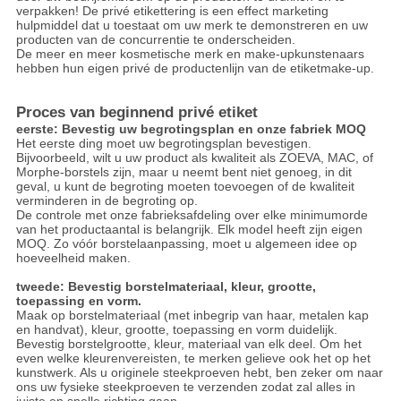
verpakken! De privé etikettering is een effect marketing
hulpmiddel dat u toestaat om uw merk te demonstreren en uw
producten van de concurrentie te onderscheiden.
De meer en meer kosmetische merk en make-upkunstenaars
hebben hun eigen privé de productenlijn van de etiketmake-up.
Proces van beginnend privé etiket
eerste: Bevestig uw begrotingsplan en onze fabriek MOQ
Het eerste ding moet uw begrotingsplan bevestigen.
Bijvoorbeeld, wilt u uw product als kwaliteit als ZOEVA, MAC, of
Morphe-borstels zijn, maar u neemt bent niet genoeg, in dit
geval, u kunt de begroting moeten toevoegen of de kwaliteit
verminderen in de begroting op.
De controle met onze fabrieksafdeling over elke minimumorde
van het productaantal is belangrijk. Elk model heeft zijn eigen
MOQ. Zo vóór borstelaanpassing, moet u algemeen idee op
hoeveelheid maken.
tweede: Bevestig borstelmateriaal, kleur, grootte,
toepassing en vorm.
Maak op borstelmateriaal (met inbegrip van haar, metalen kap
en handvat), kleur, grootte, toepassing en vorm duidelijk.
Bevestig borstelgrootte, kleur, materiaal van elk deel. Om het
even welke kleurenvereisten, te merken gelieve ook het op het
kunstwerk. Als u originele steekproeven hebt, ben zeker om naar
ons uw fysieke steekproeven te verzenden zodat zal alles in