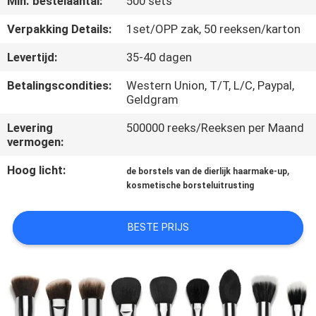
Min. bestelaantal:
500 sets
SITEMAP
Verpakking Details:
1set/OPP zak, 50 reeksen/karton
PRIVACY
Levertijd:
35-40 dagen
POLICY
Betalingscondities:
Western Union, T/T, L/C, Paypal,
Geldgram
Levering
500000 reeks/Reeksen per Maand
vermogen:
Hoog licht:
,
de borstels van de dierlijk haarmake-up
kosmetische borsteluitrusting
BESTE PRIJS