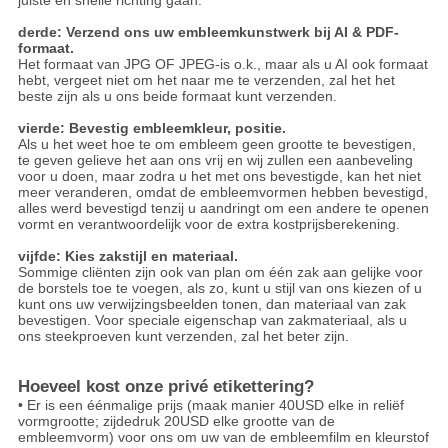
juiste en snelle richting gaan.
derde: Verzend ons uw embleemkunstwerk bij AI & PDF-
formaat.
Het formaat van JPG OF JPEG-is o.k., maar als u AI ook formaat
hebt, vergeet niet om het naar me te verzenden, zal het het
beste zijn als u ons beide formaat kunt verzenden.
vierde: Bevestig embleemkleur, positie.
Als u het weet hoe te om embleem geen grootte te bevestigen,
te geven gelieve het aan ons vrij en wij zullen een aanbeveling
voor u doen, maar zodra u het met ons bevestigde, kan het niet
meer veranderen, omdat de embleemvormen hebben bevestigd,
alles werd bevestigd tenzij u aandringt om een andere te openen
vormt en verantwoordelijk voor de extra kostprijsberekening.
vijfde: Kies zakstijl en materiaal.
Sommige cliënten zijn ook van plan om één zak aan gelijke voor
de borstels toe te voegen, als zo, kunt u stijl van ons kiezen of u
kunt ons uw verwijzingsbeelden tonen, dan materiaal van zak
bevestigen. Voor speciale eigenschap van zakmateriaal, als u
ons steekproeven kunt verzenden, zal het beter zijn.
Hoeveel kost onze privé etikettering?
• Er is een éénmalige prijs (maak manier 40USD elke in reliëf
vormgrootte; zijdedruk 20USD elke grootte van de
embleemvorm) voor ons om uw van de embleemfilm en kleurstof