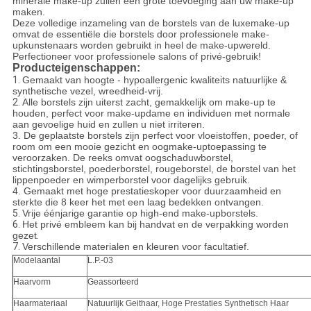
minerale make-up zullen een grote toevoeging aan uw make-up
maken.
Deze volledige inzameling van de borstels van de luxemake-up
omvat de essentiële die borstels door professionele make-
upkunstenaars worden gebruikt in heel de make-upwereld.
Perfectioneer voor professionele salons of privé-gebruik!
Producteigenschappen:
1.
Gemaakt van hoogte - hypoallergenic kwaliteits natuurlijke &
synthetische vezel, wreedheid-vrij.
2.
Alle borstels zijn uiterst zacht, gemakkelijk om make-up te
houden, perfect voor make-updame en individuen met normale
aan gevoelige huid en zullen u niet irriteren.
3. De geplaatste borstels zijn perfect voor vloeistoffen, poeder, of
room om een mooie gezicht en oogmake-uptoepassing te
veroorzaken. De reeks omvat oogschaduwborstel,
stichtingsborstel, poederborstel, rougeborstel, de borstel van het
lippenpoeder en wimperborstel voor dagelijks gebruik.
4. Gemaakt met hoge prestatieskoper voor duurzaamheid en
sterkte die 8 keer het met een laag bedekken ontvangen.
5.
Vrije éénjarige garantie op high-end make-upborstels.
6.
Het privé embleem kan bij handvat en de verpakking worden
gezet
.
7.
Verschillende materialen en kleuren voor facultatief.
Modelaantal
L.P.-03
Haarvorm
Geassorteerd
Haarmateriaal
Natuurlijk Geithaar, Hoge Prestaties Synthetisch Haar