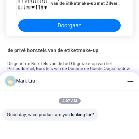
van de Etiketmake-up met Zilveren
Kopermetalen kap 35 PCs
Doorgaan
de privé borstels van de etiketmake-up
De gerichte Borstels van de het Oogmake-up van het
Potlooddetail, Borstels van de Douane de Goede Oogschaduw
Mark Liu
Met de hand gemaakte Grote de Make-upborstels van de Duo
Synthetische Vezel Multifunctioneel voor Stichting/Contour
De kleine van het de Douane Privé Etiket van de
4:07 AM
Hoogtepuntventilator Vrije Wreedheid van de Make-upborstels
-
Good day, what product are you looking for?
populaire categorieën
Alle