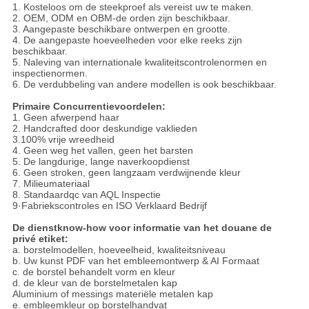
1.
Kosteloos om de steekproef als vereist uw te maken.
2. OEM, ODM en OBM-de orden zijn beschikbaar.
3. Aangepaste beschikbare ontwerpen en grootte.
4. De aangepaste hoeveelheden voor elke reeks zijn
beschikbaar.
5. Naleving van internationale kwaliteitscontrolenormen en
inspectienormen.
6. De verdubbeling van andere modellen is ook beschikbaar.
Primaire Concurrentievoordelen:
1. Geen afwerpend haar
2. Handcrafted door deskundige vaklieden
3.100% vrije wreedheid
4. Geen weg het vallen, geen het barsten
5. De langdurige, lange naverkoopdienst
6. Geen stroken, geen langzaam verdwijnende kleur
7. Milieumateriaal
8. Standaardqc van AQL Inspectie
9·Fabriekscontroles en ISO Verklaard Bedrijf
De dienstknow-how voor informatie van het douane de
privé etiket:
a. borstelmodellen, hoeveelheid, kwaliteitsniveau
b. Uw kunst PDF van het embleemontwerp & AI Formaat
c. de borstel behandelt vorm en kleur
d. de kleur van de borstelmetalen kap
Aluminium of messings materiële metalen kap
e. embleemkleur op borstelhandvat