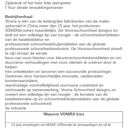
Zijdedruk of het hete folie stempelen
f.Your ideale verpakkingsmanier
Bedrijfverhaal:
Vonira is één van de belangrijke fabrikanten van de make-
upborstel in China meer dan 15 jaar, het produceren
500000brushes maandelijks. De Voniraschoonheid deisgns en
leidt tot een volledige lijn van hoogte - de schoonheidsmiddelen
van de kwaliteitskleur en
professionele schoonheidshulpmiddelen aan de globale
professionele schoonheidsindustrie. De Voniraschoonheid streeft
te zijn ernaar de eerste
keus van onze klanten voor kleurenschoonheidsmiddelen en om
duurzame verhoudingen met onze cliënten te creëren door te
helpen
hen ontwikkelen en lanceren een succesvolle productregel.
Gedreven door hartstochtelijke innovatie, vastberaden
kunstenaarstalent,
standvastige voortreffelijkheid voorname creativiteit en
vertrouwde op samenwerking, Vonira-Schoonheid deisgns en
creeert een volledige lijn van hoogte - de borstels van de
kwaliteitsmake-up en schoonheidshulpmiddelen aan de globale
professionele schoonheid
de industrie.
Waarom VONIRA kies
15 jaar ervaringen om MAKE-UPborstel te vervaardigen en uit te