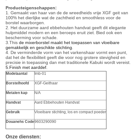
Producteigenschappen:
1. Gemaakt van haar van de de wreedheids vrije XGF geit van
100% het dierlijke wat de zachtheid en smoothless voor de
borstel waarborgen.
2. Het duurzame aard ebbehouten handvat
geeft dit elegante
hulpmiddel modern en een beroeps eruit ziet. Bied ook een
bescherming voor schade.
3.This
de mixerborstel maakt het toepassen van vloeibare
gemakkelijk en geschikte stichting.
4. De verminderde vorm van het varkenshaar vormt een punt,
dat het de flexibiliteit geeft die voor nog grotere stevigheid en
precisie in toepassing dan met traditionele Kabuki wordt vereist.
5.Finish met aarddef.
Modelaantal
Imb-01
Borstelhoofd
XGF-Geithaar
Metalen kap
N/A
Handvat
Aard Ebbehouten Handvat
Gebruik
Vloeibare stichting, los en compact poeder
Douanehs Code
9603290090
Onze diensten: