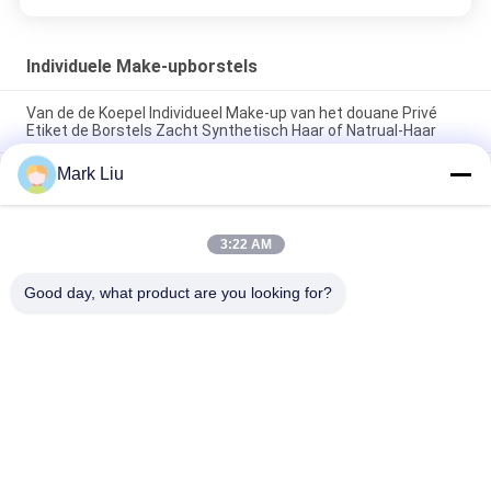
Individuele Make-upborstels
Van de de Koepel Individueel Make-up van het douane Privé
Etiket de Borstels Zacht Synthetisch Haar of Natrual-Haar
Mark Liu
De kleine Vlakke Individuele Make-up borstelt/treedt als buffer
op Make-up voor Borstels Drie Tonen Zachte en Flexibele
Vezels
3:22 AM
Zwarte Half Moon Compact Makeup Blush Brush Met XGF
Geitenhaar
Good day, what product are you looking for?
populaire categorieën
Alle
De Borstels Van De 
Hoog - De Borstels 
Luxemake-Up
Van De 
Kwaliteitsmake-Up
De Privé Borstels 
De Natuurlijke 
Van De Etiketmake-
Borstels Van De 