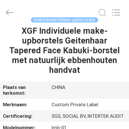
2026
Changsha
Chanmy
Cosmetics
Co.,
Individuele Make-upborstels
Ltd.
All
XGF Individuele make-
HUIS
Rights
Reserved.
upborstels Geitenhaar
PRODUCTEN
Tapered Face Kabuki-borstel
met natuurlijk ebbenhouten
ONGEVEER
handvat
ONS
Plaats van
CHINA
herkomst:
FABRIEKSREIS
Merknaam:
Custom Private Label
KWALITEITSCONTROLE
Certificering:
SGS, SOCIAL BV, INTERTEK AUDIT
Modelnummer:
Imb-01