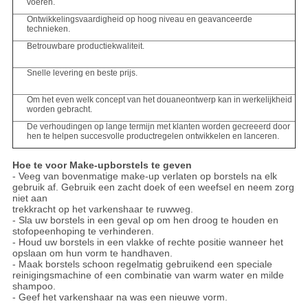
voeren.
Ontwikkelingsvaardigheid op hoog niveau en geavanceerde
technieken.
Betrouwbare productiekwaliteit.
Snelle levering en beste prijs.
Om het even welk concept van het douaneontwerp kan in werkelijkheid
worden gebracht.
De verhoudingen op lange termijn met klanten worden gecreeerd door
hen te helpen succesvolle productregelen ontwikkelen en lanceren.
Hoe te voor Make-upborstels te geven
- Veeg van bovenmatige make-up verlaten op borstels na elk
gebruik af. Gebruik een zacht doek of een weefsel en neem zorg
niet aan
trekkracht op het varkenshaar te ruwweg.
- Sla uw borstels in een geval op om hen droog te houden en
stofopeenhoping te verhinderen.
- Houd uw borstels in een vlakke of rechte positie wanneer het
opslaan om hun vorm te handhaven.
- Maak borstels schoon regelmatig gebruikend een speciale
reinigingsmachine of een combinatie van warm water en milde
shampoo.
- Geef het varkenshaar na was een nieuwe vorm.