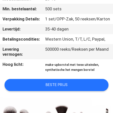
SITEMAP
Min. bestelaantal:
500 sets
PRIVACY
Verpakking Details:
1 set/OPP-Zak, 50 reeksen/Karton
POLICY
Levertijd:
35-40 dagen
Betalingscondities:
Western Union, T/T, L/C, Paypal,
Levering
500000 reeks/Reeksen per Maand
vermogen:
Hoog licht:
,
make-upborstel met twee uiteinden
synthetische het mengen borstel
BESTE PRIJS