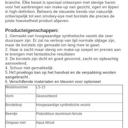
branche. Elke kwast is speciaal ontworpen met stevige haren
voor het aanbrengen van make-up van gezicht, ogen en lippen
in high-definition.
Beheers de nieuwste trends van natuurlijk
onberispelijk tot een smokey-eye met borstels die precies de
juiste hoeveelheid product afgeven.
Producteigenschappen:
1. Gemaakt van hoogwaardige synthetische vezels die zeer
duurzaam zijn. Er zal na verloop van tijd normale slijtage zijn,
maar de borstels zijn gemaakt om lang mee te gaan.
2. Haar is zacht maar stevig om make-up soepel en precies aan
te brengen met fantastische resultaten
3. De borstels zijn dicht en goed gevormd, zacht en zijdeachtig
aanvoelend.
4. Schuur niet gemakkelijk.
5. Het
privélogo kan op het handvat en de verpakking worden
aangebracht
.
6.
Verschillende materialen en kleuren voor optioneel
.
Modelnummer
LS-15
Vorm
Geassorteerd
Borstelkop
Hoogwaardige synthetische vezels
Beentje
Pistoolkleur aluminium ferrule
Omgaan met
Aqua Wood