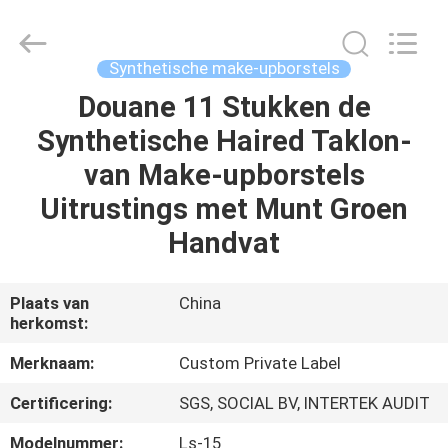
2026
Changsha
Chanmy
Cosmetics
Co.,
Synthetische make-upborstels
Ltd.
All
Douane 11 Stukken de
HUIS
Rights
Reserved.
Synthetische Haired Taklon-
PRODUCTEN
van Make-upborstels
Uitrustings met Munt Groen
ONGEVEER
Handvat
ONS
Plaats van
China
herkomst:
FABRIEKSREIS
Merknaam:
Custom Private Label
KWALITEITSCONTROLE
Certificering:
SGS, SOCIAL BV, INTERTEK AUDIT
Modelnummer:
Ls-15