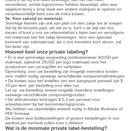
veranderen, omdat logovormen hebben bevestigd, alles was
opgelost tenzij u erop staat een andere matrijzen te openen en
verantwoordelijk bent voor de extra kosten.
5e: Kies zakstijl en materiaal.
Sommige klanten zijn ook van plan om één zakje toe te voegen
dat bij de borstels past, als dat zo is, kunt u de stijl van ons
kiezen of kunt u ons uw referentiefoto's laten zien en vervolgens
het materiaal van het zakje bevestigen.
Voor een speciaal
kenmerk van zakmateriaal, als u ons monsters kunt sturen, zal
het beter zijn.
Hoeveel kost onze private labeling?
• Er is een eenmalige vergoeding (embossmanier 40USD per
malmaat; zijdedruk 20USD per logo malmaat) voor het
produceren van uw logofilm en verfplaten.
Opmerking: voor uw bestelling zijn mogelijk meerdere kosten
voor mallen nodig vanwege verschillende componentafmetingen.
• De kosten voor het instellen van een aangepast penseel zijn $
10 per item, per bestelling voor elke run.
Let op: uw bestelling vereist mogelijk meerdere instellingen
vanwege verschillende componentgroottes.
• De afdrukkosten bedragen $ 0,3 per penseel voor
arbeidskosten bij het bemonsteringsproces
We hebben uw uiteindelijke artwork nodig in Adobe Illustrator of
PDF-formaat.
De kosten voor bulkbestellingen of grotere bestellingen in ons
aanbod per eenheid zullen voor u dekken!
Wat is de minimale private label-bestelling?