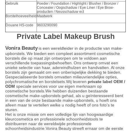
Gebruik
Poeder / Foundation / Highlight / Blusher / Bronzer /
Concealer / Oogschaduw / Eye Liner / Eye Brow-
producten / Neusschaduw ect
Borstelhoeveelheid
Maatwerk
Douane HS-code
9603290090
Private Label Makeup Brush
Vonira Beauty
is een wereldleider in de productie van make-
upborstels.
We bieden een compleet assortiment cosmetische
borstels die op maat zijn ontworpen om te voldoen aan
verschillende toepassingsbehoeften.
Ons ontwerp omvat een
unieke selectie van haar, adereindhulzen en handvatten.
Al onze
borstels zijn gemaakt om een ​​onberispelijke dekking te bieden.
Gespecialiseerde borstels omvatten milieuvriendelijke opties,
polychromatische en borstelsets.Wij leveren
private label OEM /
ODM
speciale services voor uw eigen merknaam op
cosmetische borstels.We hebben duizenden bestaande
cosmetische make-upborstels gehad, als u geïnteresseerd bent
in een van de onze bestaande make-upborstels, u hoeft ons
alleen maar te vertellen welke u nodig heeft of ons foto's te
sturen.
Het is onze missie om een ​​volledige lijn van hoogwaardige
kleurcosmetica en professionele schoonheidstools te
distribueren naar de wereldwijde professionele
schoonheidsindustrie.Vonira Beauty
streeft ernaar om de eerste