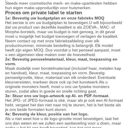
Steeds meer cosmetische merk- en make-upartiesten hebben
hun eigen make-upproductlijn voor huismerken.
Proces om private label te starten
1e: Bevestig uw budgetplan en onze fabrieks MOQ
Het eerste is om uw budgetplan te bevestigen.U wilt bijvoorbeeld
dat uw product van dezelfde kwaliteit is als ZOEVA-, MAC- of
Morphe-borstels, maar uw budget is niet genoeg, in dit geval
moet u mogelijk het budget toevoegen of verlagen de kwaliteit.
Neem contact op met onze fabrieksafdeling over elk
productnummer, minimale bestelling is belangrijk.
Elk model
heeft zijn eigen MOQ.
Dus voordat u het penseel aanpast, moet
u een algemeen idee maken over de hoeveelheid.
2e: Bevestig penseelmateriaal, kleur, maat, toepassing en
vorm.
Maak duidelijk over borstelmateriaal (inclusief haar, metalen kap
en handvat), kleur, maat, toepassing en vorm.
Bevestig
penseelgrootte, kleur, materiaal van elk onderdeel.
Eventuele
kleurvereisten, markeer deze ook op het kunstwerk.Als u
originele monsters heeft, moet u ons uw fysieke monsters
sturen, zodat alles in goede en snelle richting gaat.
3e: Stuur ons uw logo-artwork op AI- en PDF-formaat.
Het JPG- of JPEG-formaat is oké, maar als je ook een AI-formaat
hebt, vergeet het dan niet naar mij te sturen, het is het beste als
je ons beide formaten kunt sturen.
4e: Bevestig de kleur, positie van het logo.
Als u niet weet hoe u de logo-grootte moet bevestigen, laat het
ons dan weten en we zullen een aanbeveling voor u doen, maar
zodra u het bij ons heeft bevestigd, kan het niet meer