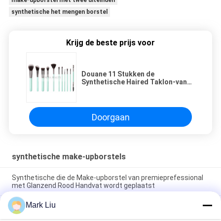
make-upborstel met twee uiteinden
synthetische het mengen borstel
Krijg de beste prijs voor
Douane 11 Stukken de
Synthetische Haired Taklon-van
Make-upborstels Uitrustings met
Munt Groen Handvat
Doorgaan
synthetische make-upborstels
Synthetische die de Make-upborstel van premieprefessional
met Glanzend Rood Handvat wordt geplaatst
Mark Liu
Precisie die de Natuurlijke Synthetische Hulpmiddelen van de
de Borstels Volledige Schoonheid van de Haarmake-up