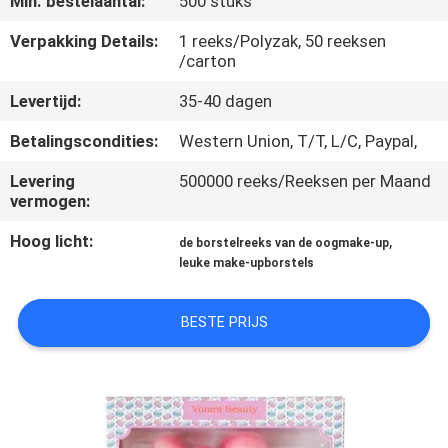
Min. bestelaantal:
500 stuks
SITEMAP
Verpakking Details:
1 reeks/Polyzak, 50 reeksen
/carton
PRIVACY
Levertijd:
35-40 dagen
POLICY
Betalingscondities:
Western Union, T/T, L/C, Paypal,
Levering
500000 reeks/Reeksen per Maand
vermogen:
Hoog licht:
,
de borstelreeks van de oogmake-up
leuke make-upborstels
BESTE PRIJS