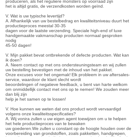
produceren, als het reguliere monsters op voorraad zijn
het is altijd gratis, de verzendkosten worden geïnd.
V. Wat is uw typische levertijd?
A. Afhankelijk van uw bestelbedrag en kwaliteitsniveau duurt het
productieproces meestal 30-35
dagen voor de laatste verzending. Speciale high-end of luxe
handgemaakte vakmanschap producten normaal gesproken
nodig
45-50 dagen!
V. Mijn pakket bevat ontbrekende of defecte producten.
Wat kan
ik doen?
A. Neem contact op met ons ondersteuningsteam en wij zullen
uw bestelling bevestigen met de inhoud van het pakket.
Onze excuses voor het ongemak!
Elk probleem in uw aftersales-
service, waardoor de klant slecht wordt
beoordelingen of negatieve feedback, u bent van harte welkom
om onmiddellijk contact met ons op te nemen! We zouden meer
dan blij zijn
help je het samen op te lossen!
V. Hoe kunnen we weten dat ons product wordt vervaardigd
volgens onze kwaliteitsspecificaties?
A. Wij vonira zullen u uw eigen agent toewijzen om u te helpen
het hele productieproces van te bewaken
uw goederen.We zullen u constant op de hoogte houden over de
voorbereiding van grondstoffen, zoals pakketten, handgrepen,