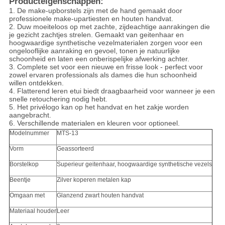
Producteigenschappen:
1. De make-upborstels zijn met de hand gemaakt door
professionele make-upartiesten en houten handvat.
2. Duw moeiteloos op met zachte, zijdeachtige aanrakingen die
je gezicht zachtjes strelen. Gemaakt van geitenhaar en
hoogwaardige synthetische vezelmaterialen zorgen voor een
ongelooflijke aanraking en gevoel, tonen je natuurlijke
schoonheid en laten een onberispelijke afwerking achter.
3. Complete set voor een nieuwe en frisse look - perfect voor
zowel ervaren professionals als dames die hun schoonheid
willen ontdekken.
4. Flatterend leren etui biedt draagbaarheid voor wanneer je een
snelle retouchering nodig hebt.
5. Het privélogo kan op het handvat en het zakje worden
aangebracht.
6. Verschillende materialen en kleuren voor optioneel.
Modelnummer
MTS-13
Vorm
Geassorteerd
Borstelkop
Superieur geitenhaar, hoogwaardige synthetische vezels
Beentje
Zilver koperen metalen kap
Omgaan met
Glanzend zwart houten handvat
Materiaal houder
Leer