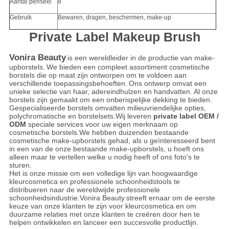
Aantal penseel
8
Gebruik
Bewaren, dragen, beschermen, make-up
Private Label Makeup Brush
Vonira Beauty
is een wereldleider in de productie van make-
upborstels.
We bieden een compleet assortiment cosmetische
borstels die op maat zijn ontworpen om te voldoen aan
verschillende toepassingsbehoeften.
Ons ontwerp omvat een
unieke selectie van haar, adereindhulzen en handvatten.
Al onze
borstels zijn gemaakt om een ​​onberispelijke dekking te bieden.
Gespecialiseerde borstels omvatten milieuvriendelijke opties,
polychromatische en borstelsets.Wij leveren
private label OEM /
ODM
speciale services voor uw eigen merknaam op
cosmetische borstels.We hebben duizenden bestaande
cosmetische make-upborstels gehad, als u geïnteresseerd bent
in een van de onze bestaande make-upborstels, u hoeft ons
alleen maar te vertellen welke u nodig heeft of ons foto's te
sturen.
Het is onze missie om een ​​volledige lijn van hoogwaardige
kleurcosmetica en professionele schoonheidstools te
distribueren naar de wereldwijde professionele
schoonheidsindustrie.Vonira Beauty
streeft ernaar om de eerste
keuze van onze klanten te zijn voor kleurcosmetica en om
duurzame relaties met onze klanten te creëren door hen te
helpen ontwikkelen en lanceer een succesvolle productlijn.