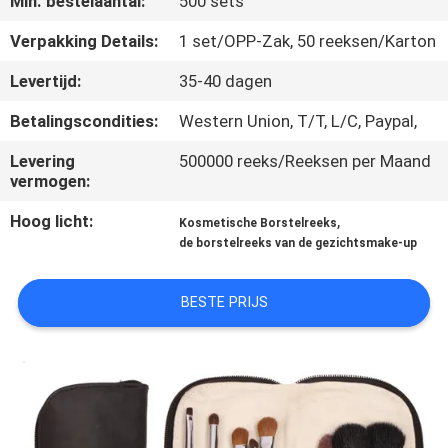
Min. bestelaantal:
500 sets
SITEMAP
Verpakking Details:
1 set/OPP-Zak, 50 reeksen/Karton
PRIVACY
Levertijd:
35-40 dagen
POLICY
Betalingscondities:
Western Union, T/T, L/C, Paypal,
Levering
500000 reeks/Reeksen per Maand
vermogen:
Hoog licht:
,
Kosmetische Borstelreeks
de borstelreeks van de gezichtsmake-up
BESTE PRIJS