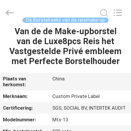
2026
Changsha
Chanmy
Cosmetics
Co.,
De Borstelreeks van de reismake-up
Ltd.
All
Van de de Make-upborstel
HUIS
Rights
Reserved.
van de Luxe8pcs Reis het
PRODUCTEN
Vastgestelde Privé embleem
met Perfecte Borstelhouder
ONGEVEER
ONS
Plaats van
China
herkomst:
FABRIEKSREIS
Merknaam:
Custom Private Label
Certificering:
SGS, SOCIAL BV, INTERTEK AUDIT
KWALITEITSCONTROLE
Modelnummer:
Mts-13