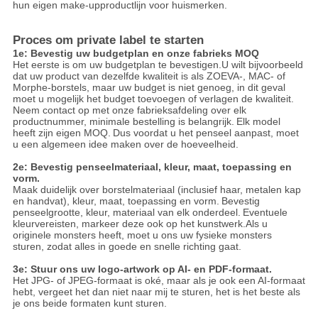
hun eigen make-upproductlijn voor huismerken.
Proces om private label te starten
1e: Bevestig uw budgetplan en onze fabrieks MOQ
Het eerste is om uw budgetplan te bevestigen.U wilt bijvoorbeeld
dat uw product van dezelfde kwaliteit is als ZOEVA-, MAC- of
Morphe-borstels, maar uw budget is niet genoeg, in dit geval
moet u mogelijk het budget toevoegen of verlagen de kwaliteit.
Neem contact op met onze fabrieksafdeling over elk
productnummer, minimale bestelling is belangrijk.
Elk model
heeft zijn eigen MOQ.
Dus voordat u het penseel aanpast, moet
u een algemeen idee maken over de hoeveelheid.
2e: Bevestig penseelmateriaal, kleur, maat, toepassing en
vorm.
Maak duidelijk over borstelmateriaal (inclusief haar, metalen kap
en handvat), kleur, maat, toepassing en vorm.
Bevestig
penseelgrootte, kleur, materiaal van elk onderdeel.
Eventuele
kleurvereisten, markeer deze ook op het kunstwerk.Als u
originele monsters heeft, moet u ons uw fysieke monsters
sturen, zodat alles in goede en snelle richting gaat.
3e: Stuur ons uw logo-artwork op AI- en PDF-formaat.
Het JPG- of JPEG-formaat is oké, maar als je ook een AI-formaat
hebt, vergeet het dan niet naar mij te sturen, het is het beste als
je ons beide formaten kunt sturen.