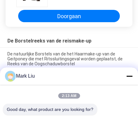
Borstelhouder
Doorgaan
De Borstelreeks van de reismake-up
De natuurlijke Borstels van de het Haarmake-up van de
Geitponey die met Ritssluitingsgeval worden geplaatst, de
Reeks van de Oogschaduwborstel
Mark Liu
Kleurrijk Mini de Reis Vastgesteld Magnetisch Geval van de
Make-upborstel/Synthetische Oogschaduwborstel
Hoog - van de de Make-upborstel van de kwaliteitsreis van het
2:13 AM
de Borstelgeval Vastgestelde Magnetische Zachte de Make-
upborstels
Good day, what product are you looking for?
populaire categorieën
Alle