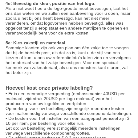
4e: Bevestig de kleur, positie van het logo.
Als u niet weet hoe u de logo-grootte moet bevestigen, laat het
ons dan weten en we zullen een aanbeveling voor u doen, maar
zodra u het bij ons heeft bevestigd, kan het niet meer
veranderen, omdat logovormen hebben bevestigd, alles was
opgelost tenzij u erop staat een andere matrijzen te openen en
verantwoordelijk bent voor de extra kosten.
5e: Kies zakstijl en materiaal.
Sommige klanten zijn ook van plan om één zakje toe te voegen
dat bij de borstels past, als dat zo is, kunt u de stijl van ons
kiezen of kunt u ons uw referentiefoto's laten zien en vervolgens
het materiaal van het zakje bevestigen.
Voor een speciaal
kenmerk van zakmateriaal, als u ons monsters kunt sturen, zal
het beter zijn.
Hoeveel kost onze private labeling?
• Er is een eenmalige vergoeding (embossmanier 40USD per
malmaat; zijdedruk 20USD per logo malmaat) voor het
produceren van uw logofilm en verfplaten.
Opmerking: voor uw bestelling zijn mogelijk meerdere kosten
voor mallen nodig vanwege verschillende componentafmetingen.
• De kosten voor het instellen van een aangepast penseel zijn $
10 per item, per bestelling voor elke run.
Let op: uw bestelling vereist mogelijk meerdere instellingen
vanwege verschillende componentgroottes.