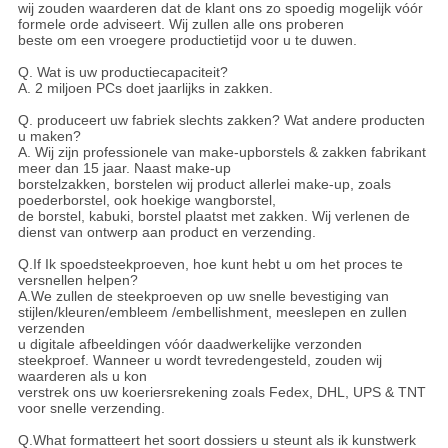
wij zouden waarderen dat de klant ons zo spoedig mogelijk vóór
formele orde adviseert. Wij zullen alle ons proberen
beste om een vroegere productietijd voor u te duwen.
Q. Wat is uw productiecapaciteit?
A. 2 miljoen PCs doet jaarlijks in zakken.
Q. produceert uw fabriek slechts zakken? Wat andere producten
u maken?
A. Wij zijn professionele van make-upborstels & zakken fabrikant
meer dan 15 jaar. Naast make-up
borstelzakken, borstelen wij product allerlei make-up, zoals
poederborstel, ook hoekige wangborstel,
de borstel, kabuki, borstel plaatst met zakken. Wij verlenen de
dienst van ontwerp aan product en verzending.
Q.If Ik spoedsteekproeven, hoe kunt hebt u om het proces te
versnellen helpen?
A.We zullen de steekproeven op uw snelle bevestiging van
stijlen/kleuren/embleem /embellishment, meeslepen en zullen
verzenden
u digitale afbeeldingen vóór daadwerkelijke verzonden
steekproef. Wanneer u wordt tevredengesteld, zouden wij
waarderen als u kon
verstrek ons uw koeriersrekening zoals Fedex, DHL, UPS & TNT
voor snelle verzending.
Q.What formatteert het soort dossiers u steunt als ik kunstwerk