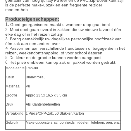
gemaakt van hoog quliaty Pu leer en de PVC.Zip-Bovenkant stijl
is de perfecte make-upzak en een frequente reiziger
moeten-heb.
Producteigenschappen:
1.
Goed georganiseerd maakt u wanneer u op gaat bent.
2. Mooi doet gaan-overal in zakken die uw nieuwe favoriet één
elke dag of in het reizen zal zijn.
3. Breng gemakkelijk uw dagelijkse persoonlijke hoofdzaak van
één zak aan een andere over.
4.
Pasvormen aan verschillende handtassen of bagage die in het
reizen, weekendontsnapping, of voor school dateren.
5.
De kleur en de grootte kunnen worden aangepast.
6.
Het privé embleem kan op zak en pakket worden gedrukt.
Modelaantal
Lmb-80
Kleur
Blauw roze,
Materiaal
Pu
Grootte
Appro 23.5x 16,5 x 3,5 cm
Druk
Als Klantenbehoeften
Verpakking
1 Piece/OPP-Zak, 50 Stukken/Karton
Gebruik
Make-upborstels, schoonheidsmiddelen, telefoon, pen, enz.