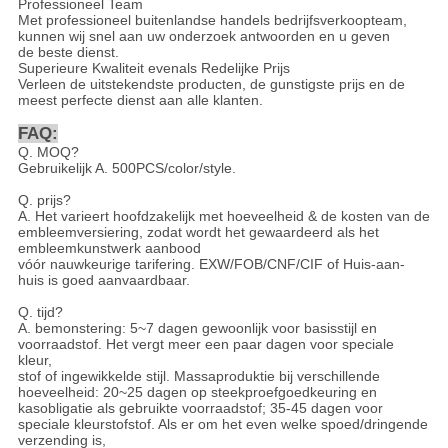
Professioneel Team
Met professioneel buitenlandse handels bedrijfsverkoopteam,
kunnen wij snel aan uw onderzoek antwoorden en u geven
de beste dienst.
Superieure Kwaliteit evenals Redelijke Prijs
Verleen de uitstekendste producten, de gunstigste prijs en de
meest perfecte dienst aan alle klanten.
FAQ:
Q. MOQ?
Gebruikelijk A. 500PCS/color/style.
Q. prijs?
A. Het varieert hoofdzakelijk met hoeveelheid & de kosten van de
embleemversiering, zodat wordt het gewaardeerd als het
embleemkunstwerk aanbood
vóór nauwkeurige tarifering. EXW/FOB/CNF/CIF of Huis-aan-
huis is goed aanvaardbaar.
Q. tijd?
A. bemonstering: 5~7 dagen gewoonlijk voor basisstijl en
voorraadstof. Het vergt meer een paar dagen voor speciale
kleur,
stof of ingewikkelde stijl. Massaproduktie bij verschillende
hoeveelheid: 20~25 dagen op steekproefgoedkeuring en
kasobligatie als gebruikte voorraadstof; 35-45 dagen voor
speciale kleurstofstof. Als er om het even welke spoed/dringende
verzending is,