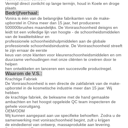
Vermijd direct zonlicht op lange termijn, houd in Koele en droge
plaats.
Bedrijfverhaal:
Vonira is één van de belangrijke fabrikanten van de make-
upborstel in China meer dan 15 jaar, het produceren
500000brushes maandelijks. De Voniraschoonheid deisgns en
leidt tot een volledige lijn van hoogte - de schoonheidsmiddelen
van de kwaliteitskleur en
professionele schoonheidshulpmiddelen aan de globale
professionele schoonheidsindustrie. De Voniraschoonheid streeft
te zijn ernaar de eerste
keus van onze klanten voor kleurenschoonheidsmiddelen en om
duurzame verhoudingen met onze cliënten te creëren door te
helpen
hen ontwikkelen en lanceren een succesvolle productregel.
Waarom de V.S.:
Krachtige Fabriek
De Voniraschoonheid is een directe de zakfabriek van de make-
upborstel in de kosmetische industrie meer dan 15 jaar. Wij
hebben
de krachtige fabriek, de bekwame met de hand gemaakte
ambachten en het hoogst opgeleide QC team inspecteren de
gehele vooruitgang.
OEM/ODM
Wij kunnen aangepast aan uw specifieke behoeften. Zodra u de
samenwerking met voniraschoonheid begint, zult u krijgen
de eindedienst van ontwerp, massaproduktie aan levering.