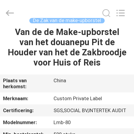
2026
Changsha
Chanmy
Cosmetics
Co.,
De Zak van de make-upborstel
Ltd.
All
Van de de Make-upborstel
HUIS
Rights
Reserved.
van het douanepu Pit de
PRODUCTEN
Houder van het de Zakbroodje
voor Huis of Reis
ONGEVEER
ONS
Plaats van
China
herkomst:
FABRIEKSREIS
Merknaam:
Custom Private Label
Certificering:
SGS,SOCIAL BV,INTERTEK AUDIT
KWALITEITSCONTROLE
Modelnummer:
Lmb-80