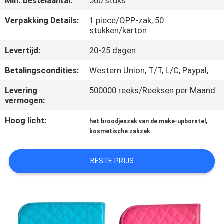
Min. bestelaantal:
500 stuks
SITEMAP
Verpakking Details:
1 piece/OPP-zak, 50
stukken/karton
PRIVACY
Levertijd:
20-25 dagen
POLICY
Betalingscondities:
Western Union, T/T, L/C, Paypal,
Levering
500000 reeks/Reeksen per Maand
vermogen:
Hoog licht:
,
het broodjeszak van de make-upborstel
kosmetische zakzak
BESTE PRIJS