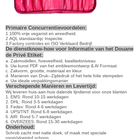
Primaire Concurrentievoordelen:
1.100% vrije veganist en wreedheid.
2.AQL standaardqc Inspectie.
3.Factory controles en ISO Verklaard Bedrijf.
De dienstknow-how voor Informatie van het Douane
de Privé Etiket:
a. Zakmodellen, hoeveelheid, kwaliteitsniveau
b. Uw kunst PDF van het embleemontwerp & AI Formaat
c. Zakvorm, grootte, materiaal en kleur
d. Manieren van Druk--Zijdedruk of het hete folie stempelen
e. Uw ideale verpakkingsmanier
Verschepende Manieren en Levertijd:
Wij leveren huis-aan-huis dalende lijndienst voor onze klanten
1. EMS: Rond 10-15 werkdagen
2. DHL: Rond 3-5 werkdagen
3. Fedex: Rond 4-6 werkdagen
4. UPS/TNT: Rond 6-8 werkdagen
5. AIR: Rond 5-7 werkdagen
6. OVERZEES: Rond 15-30 werkdagen
Onderhoud:
Schrob zacht met natte doek, of maak met speciale
room/vloeistof schoon.