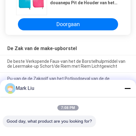
douanepu Pit de Houder van het
de Zakbroodje voor Huis of Reis
Doorgaan
De Zak van de make-upborstel
De beste Verkopende Faux-van het de Borstelhulpmiddel van
de Leermake-up Schort/de Riem met Riem Lichtgewicht
Pu-van de de Zakgolf van het Potloodgeval van de de
Streepritssluiting van de de Sluitingsreis van de de Make-
Mark Liu
upzak de Kosmetische Houder van de de
Penkantoorbehoeften Leuke
De professionele Toiletry van de het Broodjeszak van de
7:08 PM
Make-upborstel Zak van de het Potloodopslag van de
Houderspen
Good day, what product are you looking for?
populaire categorieën
Alle