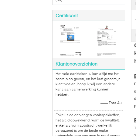
Certificaat
Klantenoverzichten
Het vele dankteken, u kan altijd me het
beste plan geven, en het laat groot mijn
klant voelen, hoop ik wij een andere
D
kans aan samenwerking kunnen
g
hebben.
d
—— Tara Au
p
Enkel is de ontvangen vonirapakketten,
het altijd opwekkend, want de kwaliteit,
enkel als voniraopdracht werkelijk
1
verbazend is om de beste make-
upborstels voor vrouwen te produceren.
2