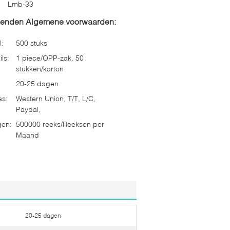
Lmb-33
zenden Algemene voorwaarden:
l:
500 stuks
ls:
1 piece/OPP-zak, 50
stukken/karton
20-25 dagen
es:
Western Union, T/T, L/C,
Paypal,
gen:
500000 reeks/Reeksen per
Maand
20-25 dagen