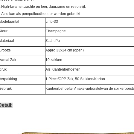
.High-kwaliteit zachte pu leer, duurzame en retro stijl.
.Also kan als pen/potloodhouder worden gebruikt.
Modelaantal
Lmb-33
Kleur
Champagne
Materiaal
Zacht Pu
Grootte
Appro 33x24 cm (open)
Aantal Zak
10 zakken
Druk
Als Klantenbehoeften
Verpakking
1 Piece/OPP-Zak, 50 Stukken/Karton
Gebruik
Kantoorbehoeften/make-upborstel/van de spijkerborste
Detail: