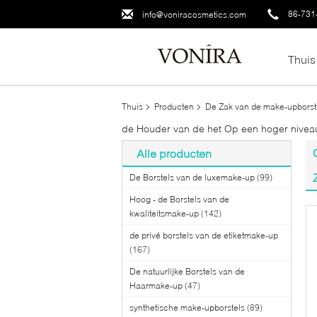
86-731
info@voniracosmetics.com
Thuis
Thuis
Producten
De Zak van de make-upborst
de Houder van de het Op een hoger nive
Alle producten
De Borstels van de luxemake-up
(99)
Hoog - de Borstels van de
kwaliteitsmake-up
(142)
de privé borstels van de etiketmake-up
(167)
De natuurlijke Borstels van de
Haarmake-up
(47)
synthetische make-upborstels
(89)