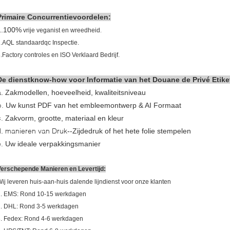
Primaire Concurrentievoordelen:
1.100%
.
vrije veganist en wreedheid
2.AQL
standaardqc Inspectie.
.Factory controles en ISO Verklaard Bedrijf.
De dienstknow-how voor Informatie van het Douane de Privé Etike
a.
Zakmodellen, hoeveelheid, kwaliteitsniveau
b.
Uw kunst PDF van het embleemontwerp & AI Formaat
c.
Zakvorm, grootte, materiaal en kleur
manieren van Druk
.
--
Zijdedruk of het hete folie stempelen
e.
Uw ideale verpakkingsmanier
Verschepende Manieren en Levertijd:
ij leveren huis-aan-huis dalende lijndienst voor onze klanten
1. EMS: Rond 10-15 werkdagen
2. DHL: Rond 3-5 werkdagen
. Fedex: Rond 4-6 werkdagen