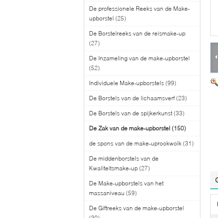
De professionele Reeks van de Make-
upborstel
(25)
De Borstelreeks van de reismake-up
(27)
De Inzameling van de make-upborstel
(52)
Individuele Make-upborstels
(99)
De Borstels van de lichaamsverf
(23)
De Borstels van de spijkerkunst
(33)
De Zak van de make-upborstel
(150)
de spons van de make-uprookwolk
(31)
De middenborstels van de
Kwaliteitsmake-up
(27)
De Make-upborstels van het
massaniveau
(59)
De Giftreeks van de make-upborstel
(30)