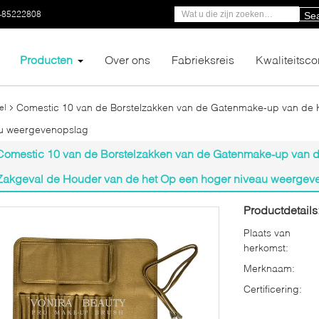
-85222808
Se
Producten
Over ons
Fabrieksreis
Kwaliteitsco
Comestic 10 van de Borstelzakken van de Gatenmake-up van de 
el
au weergevenopslag
Comestic 10 van de Borstelzakken van de Gatenmake-up van d
Zakgeval de Houder van de het Op een hoger niveau weergev
Productdetails
Plaats van
herkomst:
Merknaam:
Certificering: