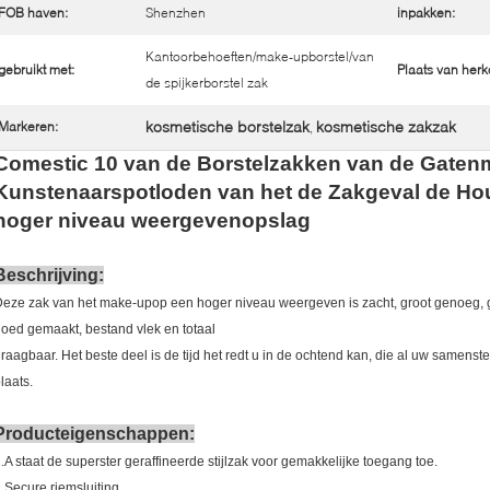
FOB haven:
Shenzhen
inpakken:
Kantoorbehoeften/make-upborstel/van
gebruikt met:
Plaats van herk
de spijkerborstel zak
kosmetische borstelzak
kosmetische zakzak
Markeren:
,
Comestic 10 van de Borstelzakken van de Gaten
Kunstenaarspotloden van het de Zakgeval de Ho
hoger niveau weergevenopslag
Beschrijving:
eze zak van het make-upop een hoger niveau weergeven is zacht, groot genoeg, ge
oed gemaakt, bestand vlek en totaal
raagbaar. Het beste deel is de tijd het redt u in de ochtend kan, die al uw samens
laats.
Producteigenschappen:
.A staat de superster geraffineerde stijlzak voor gemakkelijke toegang toe.
.Secure riemsluiting.