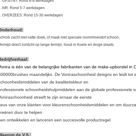
4. UPS/TNT: Rond 6-8 werkdagen
. AIR: Rond 5-7 werkdagen
6. OVERZEES: Rond 15-30 werkdagen
Onderhoud:
chrob zacht met natte doek, of maak met speciale room/vloeistof schoon;
ermijd direct zonlicht op lange termijn, houd in Koele en droge plaats.
Bedrijfverhaal:
Vonira is één van de belangrijke fabrikanten van de make-upborstel in 
500000brushes maandelijks. De Voniraschoonheid deisgns en leidt tot ee
schoonheidsmiddelen van de kwaliteitskleur en
professionele schoonheidshulpmiddelen aan de globale professionele s
Voniraschoonheid streeft te zijn ernaar de eerste
keus van onze klanten voor kleurenschoonheidsmiddelen en om duurza
creëren door te helpen
hen ontwikkelen en lanceren een succesvolle productregel.
Waarom de V.S.
: