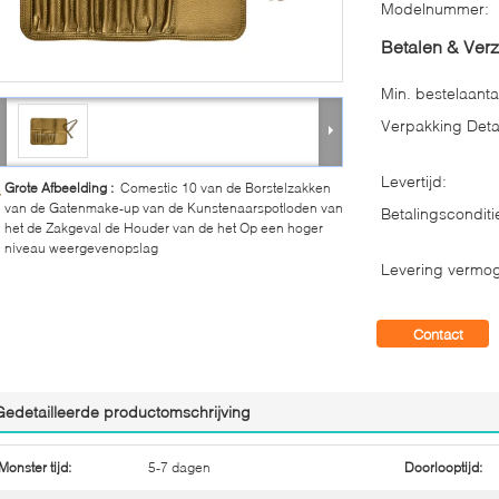
Modelnummer:
Betalen & Ver
Min. bestelaanta
Verpakking Detai
Levertijd:
Grote Afbeelding :
Comestic 10 van de Borstelzakken
van de Gatenmake-up van de Kunstenaarspotloden van
Betalingsconditi
het de Zakgeval de Houder van de het Op een hoger
niveau weergevenopslag
Levering vermo
Contact
Gedetailleerde productomschrijving
Monster tijd:
5-7 dagen
Doorlooptijd: