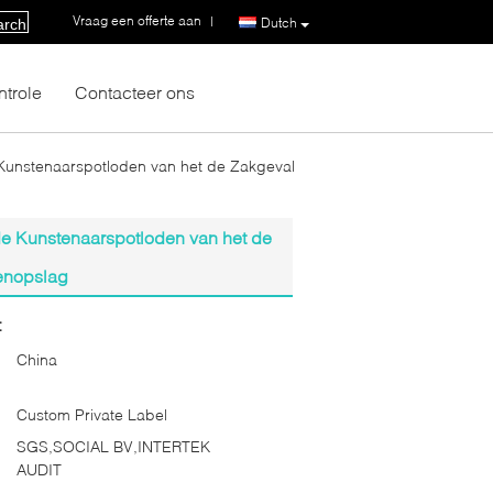
Vraag een offerte aan
|
Dutch
arch
ntrole
Contacteer ons
Kunstenaarspotloden van het de Zakgeval
e Kunstenaarspotloden van het de
enopslag
:
China
Custom Private Label
SGS,SOCIAL BV,INTERTEK
AUDIT