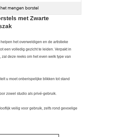
 het mengen borstel
rstels met Zwarte
szak
 helpen het overweldigen en de artistieke
ot een volledig gezicht te leiden. Verpakt in
t, zal deze reeks om het even welk type van
t u moet onberispelijke blikken tot stand
oor zowel studio als privé-gebruik.
lijk veilig voor gebruik, zelfs rond gevoelige