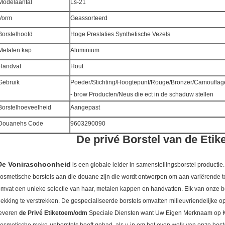
Modelaantal
Ls-21
Vorm
Geassorteerd
Borstelhoofd
Hoge Prestaties Synthetische Vezels
Metalen kap
Aluminium
Handvat
Hout
Gebruik
Poeder/Stichting/Hoogtepunt/Rouge/Bronzer/Camouflag
- brow Producten/Neus die ect in de schaduw stellen
Borstelhoeveelheid
Aangepast
Douanehs Code
9603290090
De privé Borstel van de Eti
De Voniraschoonheid
is een globale leider in samenstellingsborstel productie
osmetische borstels aan die douane zijn die wordt ontworpen om aan variërende 
mvat een unieke selectie van haar, metalen kappen en handvatten. Elk van onze b
ekking te verstrekken. De gespecialiseerde borstels omvatten milieuvriendelijke op
leveren
de Privé Etiketoem/odm
Speciale Diensten want Uw Eigen Merknaam op 