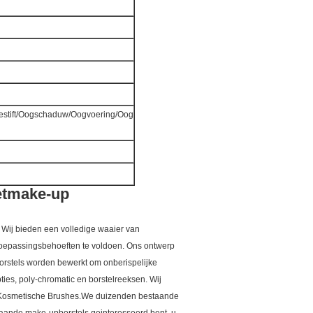
estift/Oogschaduw/Oogvoering/Oog
ketmake-up
. Wij bieden een volledige waaier van
toepassingsbehoeften te voldoen. Ons ontwerp
orstels worden bewerkt om onberispelijke
ties, poly-chromatic en borstelreeksen. Wij
Kosmetische Brushes.We duizenden bestaande