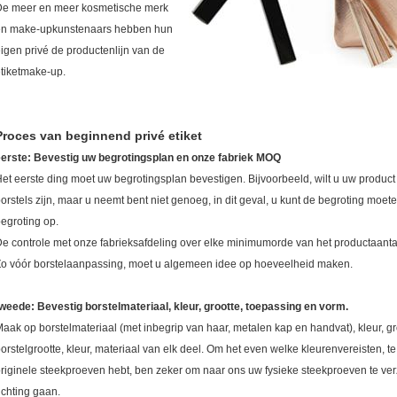
De meer en meer kosmetische merk
en make-upkunstenaars hebben hun
igen privé de productenlijn van de
tiketmake-up.
Proces van beginnend privé etiket
erste: Bevestig uw begrotingsplan en onze fabriek MOQ
et eerste ding moet uw begrotingsplan bevestigen. Bijvoorbeeld, wilt u uw product
orstels zijn, maar u neemt bent niet genoeg, in dit geval, u kunt de begroting moet
egroting op.
e controle met onze fabrieksafdeling over elke minimumorde van het productaantal 
o vóór borstelaanpassing, moet u algemeen idee op hoeveelheid maken.
weede: Bevestig borstelmateriaal, kleur, grootte, toepassing en vorm.
aak op borstelmateriaal (met inbegrip van haar, metalen kap en handvat), kleur, gr
orstelgrootte, kleur, materiaal van elk deel. Om het even welke kleurenvereisten, t
riginele steekproeven hebt, ben zeker om naar ons uw fysieke steekproeven te verz
ichting gaan.