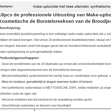
make-upborstel met twee uiteinden
synthetische
Markeren:
,
18pcs de professionele Uitrusting van Make-upbo
Kosmetische de Borstelsreeksen van de Broodje
Beschrijving:
eze essentiële borstelinzameling is een volledige reeks make-upborstels die u zal
likken tot stand brengen. Het omvat 18 professioneel-kwaliteitsborstels, ideaal om t
en elegant, klassiek zwart het dragen geval dat als borstelschildersezel verdubbel
ake-uptoepassing en pret gemakkelijk maken.
Producteigenschappen:
1.
Deze de borstelreeks van de 18 stukmake-up omvat alle schoonheidsmiddel borstel
rengen elke dagovereenkomst voor de kosmetische beroeps
2.
Met premiekwaliteit, perfectioneert het zachte haar en comfortabel voor gebruik, v
3.
Mooi en modieus, gemakkelijk te dragen wanneer buiten of reizend.
. Het synthetische varkenshaar is NIET-TOXISCHE 100%, welke middelen zij ongeloof
ebieden zoals de ogen zijn.
5.
Het privé embleem kan bij handvat en de verpakking worden gezet.
6.
Verschillende materialen en kleuren voor facultatief.