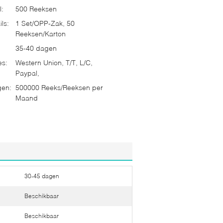
l:
500 Reeksen
ls:
1 Set/OPP-Zak, 50
Reeksen/Karton
35-40 dagen
es:
Western Union, T/T, L/C,
Paypal,
gen:
500000 Reeks/Reeksen per
Maand
30-45 dagen
Beschikbaar
Beschikbaar