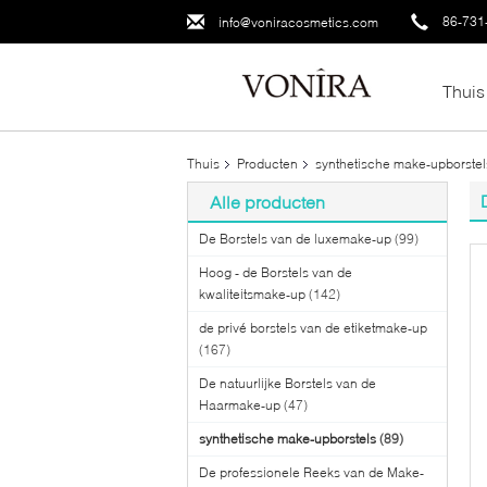
86-731
info@voniracosmetics.com
Thuis
Thuis
Producten
synthetische make-upborstel
Alle producten
De Borstels van de luxemake-up
(99)
Hoog - de Borstels van de
kwaliteitsmake-up
(142)
de privé borstels van de etiketmake-up
(167)
De natuurlijke Borstels van de
Haarmake-up
(47)
synthetische make-upborstels
(89)
De professionele Reeks van de Make-