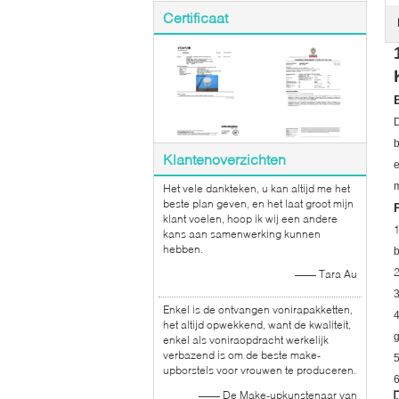
Certificaat
D
b
Klantenoverzichten
e
m
Het vele dankteken, u kan altijd me het
beste plan geven, en het laat groot mijn
klant voelen, hoop ik wij een andere
kans aan samenwerking kunnen
hebben.
b
—— Tara Au
Enkel is de ontvangen vonirapakketten,
4
het altijd opwekkend, want de kwaliteit,
g
enkel als voniraopdracht werkelijk
verbazend is om de beste make-
upborstels voor vrouwen te produceren.
—— De Make-upkunstenaar van