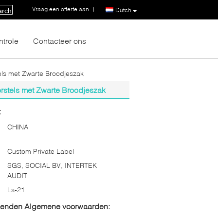
Vraag een offerte aan
|
Dutch
arch
ntrole
Contacteer ons
els met Zwarte Broodjeszak
rstels met Zwarte Broodjeszak
:
CHINA
Custom Private Label
SGS, SOCIAL BV, INTERTEK
AUDIT
Ls-21
zenden Algemene voorwaarden: