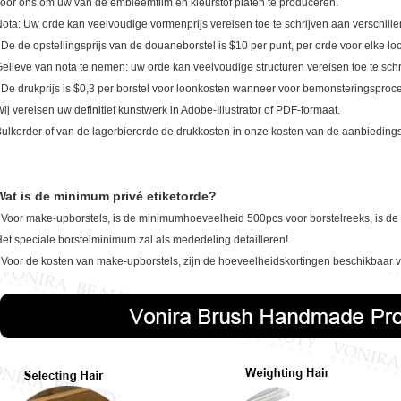
oor ons om uw van de embleemfilm en kleurstof platen te produceren.
ota: Uw orde kan veelvoudige vormenprijs vereisen toe te schrijven aan verschil
 De de opstellingsprijs van de douaneborstel is $10 per punt, per orde voor elke lo
elieve van nota te nemen: uw orde kan veelvoudige structuren vereisen toe te sch
 De drukprijs is $0,3 per borstel voor loonkosten wanneer voor bemonsteringsproc
ij vereisen uw definitief kunstwerk in Adobe-Illustrator of PDF-formaat.
ulkorder of van de lagerbierorde de drukkosten in onze kosten van de aanbieding
Wat is de minimum privé etiketorde?
 Voor make-upborstels, is de minimumhoeveelheid 500pcs voor borstelreeks, is de 
et speciale borstelminimum zal als mededeling detailleren!
 Voor de kosten van make-upborstels, zijn de hoeveelheidskortingen beschikbaar v