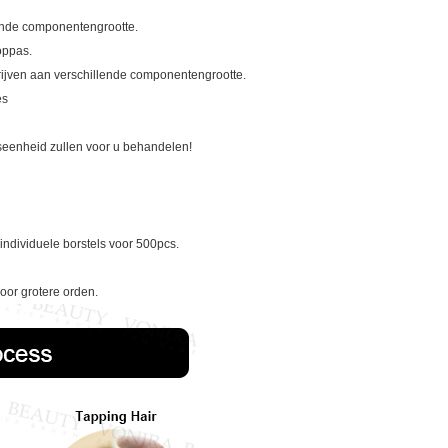
lende componentengrootte.
oppas.
rijven aan verschillende componentengrootte.
es
seenheid zullen voor u behandelen!
individuele borstels voor 500pcs.
oor grotere orden.