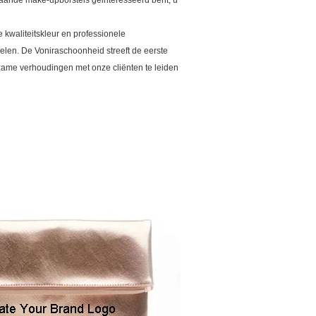
taande make-upborstels geinteresseerd bent, u
kwaliteitskleur en professionele
len. De Voniraschoonheid streeft de eerste
zame verhoudingen met onze cliënten te leiden