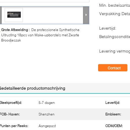
Min. bestelaanta
Verpakking Detai
Levertijd:
Grote Afbeelding :
De professionele Synthetische
Uitrusting 18pcs van Make-upborstels met Zwarte
Betalingsconditi
Broodjeszak
Levering vermo
Contact
Gedetailleerde productomschrijving
Steekproeftijd:
5-7 dagen
Levertijd:
FOB- Haven:
Shenzhen
Embleem:
Punten per Reeks:
Aangepast
ODM/OEM: