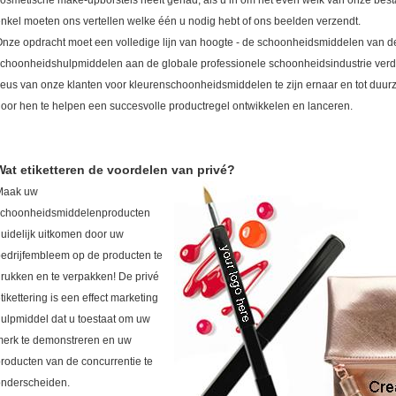
osmetische make-upborstels heeft gehad, als u in om het even welk van onze bes
nkel moeten ons vertellen welke één u nodig hebt of ons beelden verzendt.
nze opdracht moet een volledige lijn van hoogte - de schoonheidsmiddelen van de 
choonheidshulpmiddelen aan de globale professionele schoonheidsindustrie verde
eus van onze klanten voor kleurenschoonheidsmiddelen te zijn ernaar en tot duur
oor hen te helpen een succesvolle productregel ontwikkelen en lanceren.
Wat etiketteren de voordelen van privé?
Maak uw
schoonheidsmiddelenproducten
uidelijk uitkomen door uw
edrijfembleem op de producten te
rukken en te verpakken! De privé
tikettering is een effect marketing
ulpmiddel dat u toestaat om uw
erk te demonstreren en uw
roducten van de concurrentie te
onderscheiden.