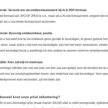
derde: Verzend ons uw embleemkunstwerk bij AI & PDF-formaat.
et formaat van JPG OF JPEG-is o.k., maar als u AI ook formaat hebt, vergeet niet o
ijn als u ons beide formaat kunt verzenden.
ierde: Bevestig embleemkleur, positie.
ls u het weet hoe te om embleem geen grootte te bevestigen, te geven gelieve het 
 doen, maar zodra u het met ons bevestigde, kan het niet meer veranderen, omd
erd bevestigd tenzij u aandringt om een andere te openen vormt en verantwoordeli
ijfde: Kies zakstijl en materiaal.
ommige cliënten zijn ook van plan om één zak aan gelijke voor de borstels toe te vo
unt ons uw verwijzingsbeelden tonen, dan materiaal van zak bevestigen. Voor spec
teekproeven kunt verzenden, zal het beter zijn.
Hoeveel kost onze privé etikettering?
 Er is een éénmalige prijs (maak manier 40USD elke in reliëf vormgrootte; zijde