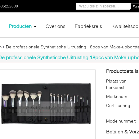
-85222808
Se
Producten
Over ons
Fabrieksreis
Kwaliteitsco
De professionele Synthetische Uitrusting 18pcs van Make-upborst
s
De professionele Synthetische Uitrusting 18pcs van Make-upbo
Productdetails
Plaats van
herkomst:
Merknaam:
Certificering:
Modelnummer:
Betalen & Ver