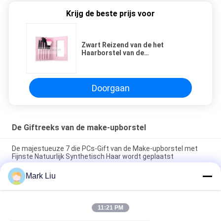
Krijg de beste prijs voor
Zwart Reizend van de het
Haarborstel van de
Groottestichting de Borstelgeval
en Spiegel Mooi Roze
Doorgaan
De Giftreeks van de make-upborstel
De majestueuze 7 die PCs-Gift van de Make-upborstel met
Fijnste Natuurlijk Synthetisch Haar wordt geplaatst
Mark Liu
Roze Exclusieve van de de Borstelgift van de
Inzamelingsmake-up Vastgestelde de
Schoonheidsproducten, de Reeks van Make-uphulpmiddelen
11:21 PM
De Giftpakket van de Chirstmasvakantie met Borstels Met
twee uiteinden en Mooie Verpakkingsdoos