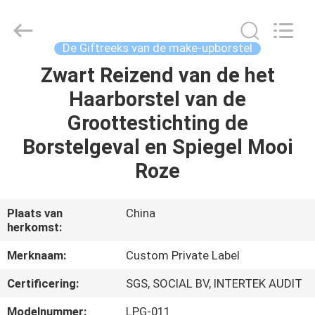
2026
Changsha
Chanmy
Cosmetics
Co.,
De Giftreeks van de make-upborstel
Ltd.
All
Zwart Reizend van de het
HUIS
Rights
Reserved.
Haarborstel van de
PRODUCTEN
Groottestichting de
Borstelgeval en Spiegel Mooi
ONGEVEER
Roze
ONS
Plaats van
China
herkomst:
FABRIEKSREIS
Merknaam:
Custom Private Label
KWALITEITSCONTROLE
Certificering:
SGS, SOCIAL BV, INTERTEK AUDIT
Modelnummer:
LPG-011