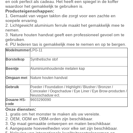
en ook perfect als cadeau.
Het heeft een spiegel in de koffer
waardoor het gemakkelijk te gebruiken is.
Producteigenschappen:
1. Gemaakt van vegan taklon die zorgt voor een zachte en
soepele ervaring.
2. Lichtgewicht aluminium ferrule maakt het gemakkelijk mee te
nemen.
3. Nature houten handvat geeft een professioneel gevoel om te
gebruiken.
4. PU lederen tas is gemakkelijk mee te nemen en op te bergen.
Modelnummer
LPG-11
Borstelkop
Synthetische stof
Beentje
Aluminiumhoudende metalen kap
Omgaan met
Nature houten handvat
Gebruik
Poeder / Foundation / Highlight / Blusher / Bronzer /
Concealer / Oogschaduw / Eye Liner / Eye Brow-producten /
Neusschaduw ect.
Douane HS-
9603290090
code
Onze diensten:
1. gratis om het monster te maken als uw vereiste.
2. OEM, ODM en OBM-orden zijn beschikbaar.
3. Op maat gemaakte ontwerpen en maten beschikbaar.
4. Aangepaste hoeveelheden voor elke set zijn beschikbaar.