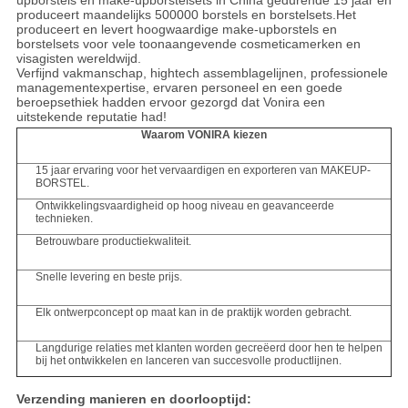
upborstels en make-upborstelsets in China gedurende 15 jaar en
produceert maandelijks 500000 borstels en borstelsets.Het
produceert en levert hoogwaardige make-upborstels en
borstelsets voor vele toonaangevende cosmeticamerken en
visagisten wereldwijd.
Verfijnd vakmanschap, hightech assemblagelijnen, professionele
managementexpertise, ervaren personeel en een goede
beroepsethiek hadden ervoor gezorgd dat Vonira een
uitstekende reputatie had!
Waarom VONIRA kiezen
15 jaar ervaring voor het vervaardigen en exporteren van MAKEUP-
BORSTEL.
Ontwikkelingsvaardigheid op hoog niveau en geavanceerde
technieken.
Betrouwbare productiekwaliteit.
Snelle levering en beste prijs.
Elk ontwerpconcept op maat kan in de praktijk worden gebracht.
Langdurige relaties met klanten worden gecreëerd door hen te helpen
bij het ontwikkelen en lanceren van succesvolle productlijnen.
Verzending manieren en doorlooptijd: