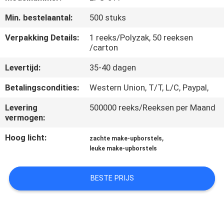
SITEMAP
Min. bestelaantal:
500 stuks
PRIVACY
Verpakking Details:
1 reeks/Polyzak, 50 reeksen
/carton
POLICY
Levertijd:
35-40 dagen
Betalingscondities:
Western Union, T/T, L/C, Paypal,
Levering
500000 reeks/Reeksen per Maand
vermogen:
Hoog licht:
,
zachte make-upborstels
leuke make-upborstels
BESTE PRIJS