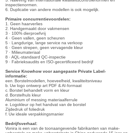
5. Naleving van internationale kwaliteitscontrolenormen en
inspectienormen.
6. Duplicatie van andere modellen is ook mogelijk.
Primaire concurrentievoordelen:
1. Geen haarverlies
2. Handgemaakt door vakmensen
3 · 100% dierproefvrij
4 · Geen vallen, geen scheuren
5 · Langdurige, lange service na verkoop
6 · Geen strepen, geen vervagende kleur
7 · Milieumateriaal
8 · AQL-standaard QC-inspectie
9 · Fabrieksaudits en ISO-gecertificeerd bedrijf
Service Knowhow voor aangepaste Private Label-
informatie:
een.
Borstelmodellen, hoeveelheid, kwaliteitsniveau
b.
Uw logo ontwerp art PDF & AI-formaat
c.
Borstel behandelt vorm en kleur
d.
Borstelhuls kleur
Aluminium of messing materiaalferrule
e.
Logokleur op het handvat van de borstel
Zijdedruk of foliedruk
f.
Uw ideale verpakkingsmanier
Bedrijfsverhaal:
Vonira is een van de toonaangevende fabrikanten van make-