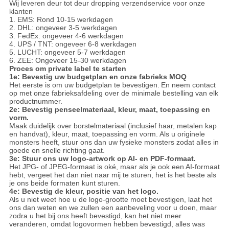
Wij leveren deur tot deur dropping verzendservice voor onze
klanten
1. EMS: Rond 10-15 werkdagen
2. DHL: ongeveer 3-5 werkdagen
3. FedEx: ongeveer 4-6 werkdagen
4. UPS / TNT: ongeveer 6-8 werkdagen
5. LUCHT: ongeveer 5-7 werkdagen
6. ZEE: Ongeveer 15-30 werkdagen
Proces om private label te starten
1e: Bevestig uw budgetplan en onze fabrieks MOQ
Het eerste is om uw budgetplan te bevestigen.
En neem contact
op met onze fabrieksafdeling over de minimale bestelling van elk
productnummer.
2e: Bevestig penseelmateriaal, kleur, maat, toepassing en
vorm.
Maak duidelijk over borstelmateriaal (inclusief haar, metalen kap
en handvat), kleur, maat, toepassing en vorm.
Als u originele
monsters heeft, stuur ons dan uw fysieke monsters zodat alles in
goede en snelle richting gaat.
3e: Stuur ons uw logo-artwork op AI- en PDF-formaat.
Het JPG- of JPEG-formaat is oké, maar als je ook een AI-formaat
hebt, vergeet het dan niet naar mij te sturen, het is het beste als
je ons beide formaten kunt sturen.
4e: Bevestig de kleur, positie van het logo.
Als u niet weet hoe u de logo-grootte moet bevestigen, laat het
ons dan weten en we zullen een aanbeveling voor u doen, maar
zodra u het bij ons heeft bevestigd, kan het niet meer
veranderen, omdat logovormen hebben bevestigd, alles was