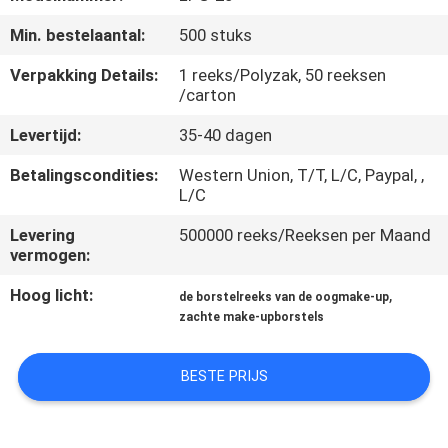
SITEMAP
Min. bestelaantal:
500 stuks
PRIVACY
Verpakking Details:
1 reeks/Polyzak, 50 reeksen
/carton
POLICY
Levertijd:
35-40 dagen
Betalingscondities:
Western Union, T/T, L/C, Paypal, ,
L/C
Levering
500000 reeks/Reeksen per Maand
vermogen:
Hoog licht:
,
de borstelreeks van de oogmake-up
zachte make-upborstels
BESTE PRIJS