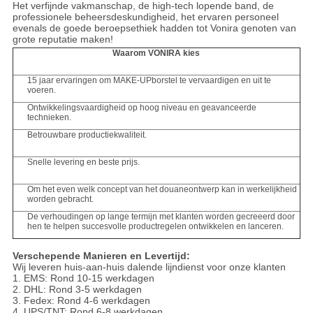
Het verfijnde vakmanschap, de high-tech lopende band, de
professionele beheersdeskundigheid, het ervaren personeel
evenals de goede beroepsethiek hadden tot Vonira genoten van
grote reputatie maken!
Waarom VONIRA kies
15 jaar ervaringen om MAKE-UPborstel te vervaardigen en uit te
voeren.
Ontwikkelingsvaardigheid op hoog niveau en geavanceerde
technieken.
Betrouwbare productiekwaliteit.
Snelle levering en beste prijs.
Om het even welk concept van het douaneontwerp kan in werkelijkheid
worden gebracht.
De verhoudingen op lange termijn met klanten worden gecreeerd door
hen te helpen succesvolle productregelen ontwikkelen en lanceren.
Verschepende Manieren en Levertijd:
Wij leveren huis-aan-huis dalende lijndienst voor onze klanten
1. EMS: Rond 10-15 werkdagen
2. DHL: Rond 3-5 werkdagen
3. Fedex: Rond 4-6 werkdagen
4. UPS/TNT: Rond 6-8 werkdagen