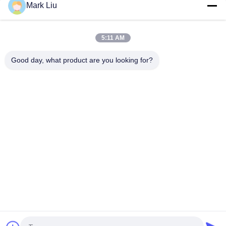
Mark Liu
Roze Exclusieve van de de Borstelgift van de
Inzamelingsmake-up Vastgestelde de
Schoonheidsproducten, de Reeks van Make-uphulpmiddelen
5:11 AM
De Giftpakket van de Chirstmasvakantie met Borstels Met
twee uiteinden en Mooie Verpakkingsdoos
Good day, what product are you looking for?
populaire categorieën
Alle
De Borstels Van De 
Hoog - De Borstels 
Luxemake-Up
Van De 
Kwaliteitsmake-Up
De Privé Borstels 
De Natuurlijke 
Van De Etiketmake-
Borstels Van De 
Up
Haarmake-Up
Synthetische Make-
De Professionele 
Upborstels
Reeks Van De Make-
Upborstel
De Borstelreeks Van 
De Inzameling Van 
De Reismake-Up
De Make-Upborstel