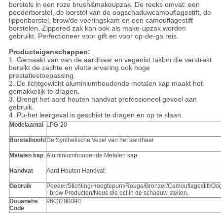
borstels in een roze brush&makeupzak. De reeks omvat: een
poederborstel, de borstel van de oogschaduwcamouflagestift, de
lippenborstel, brow/de voeringskam en een camouflagestift
borstelen. Zippered zak kan ook als make-upzak worden
gebruikt. Perfectioneer voor gift en voor op-de-ga reis.
Producteigenschappen:
1. Gemaakt van van de aardhaar en veganist taklon die verstrekt
bereikt de zachte en vlotte ervaring ook hoge
prestatiestoepassing.
2. De lichtgewicht aluminiumhoudende metalen kap maakt het
gemakkelijk te dragen.
3. Brengt het aard houten handvat professioneel gevoel aan
gebruik.
4. Pu-het leergeval is geschikt te dragen en op te slaan.
Modelaantal
LPG-20
Borstelhoofd
De Synthetische Vezel van het aardhaar
Metalen kap
Aluminiumhoudende Metalen kap
Handvat
Aard Houten Handvat
Gebruik
Poeder/Stichting/Hoogtepunt/Rouge/Bronzer/Camouflagestift/
- brow Producten/Neus die ect in de schaduw stellen.
Douanehs
9603290090
Code