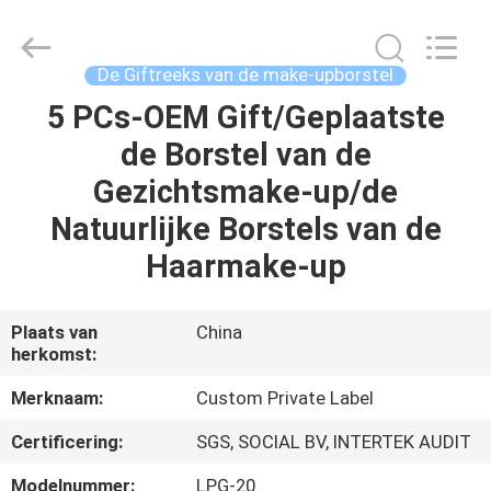
2026
Changsha
Chanmy
Cosmetics
Co.,
De Giftreeks van de make-upborstel
Ltd.
All
5 PCs-OEM Gift/Geplaatste
HUIS
Rights
Reserved.
de Borstel van de
PRODUCTEN
Gezichtsmake-up/de
Natuurlijke Borstels van de
ONGEVEER
Haarmake-up
ONS
Plaats van
China
herkomst:
FABRIEKSREIS
Merknaam:
Custom Private Label
KWALITEITSCONTROLE
Certificering:
SGS, SOCIAL BV, INTERTEK AUDIT
Modelnummer:
LPG-20