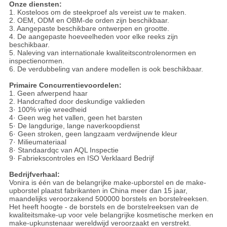
Onze diensten:
1. Kosteloos om de steekproef als vereist uw te maken.
2. OEM, ODM en OBM-de orden zijn beschikbaar.
3. Aangepaste beschikbare ontwerpen en grootte.
4. De aangepaste hoeveelheden voor elke reeks zijn
beschikbaar.
5. Naleving van internationale kwaliteitscontrolenormen en
inspectienormen.
6. De verdubbeling van andere modellen is ook beschikbaar.
Primaire Concurrentievoordelen:
1. Geen afwerpend haar
2. Handcrafted door deskundige vaklieden
3· 100% vrije wreedheid
4· Geen weg het vallen, geen het barsten
5· De langdurige, lange naverkoopdienst
6· Geen stroken, geen langzaam verdwijnende kleur
7· Milieumateriaal
8· Standaardqc van AQL Inspectie
9· Fabriekscontroles en ISO Verklaard Bedrijf
Bedrijfverhaal:
Vonira is één van de belangrijke make-upborstel en de make-
upborstel plaatst fabrikanten in China meer dan 15 jaar,
maandelijks veroorzakend 500000 borstels en borstelreeksen.
Het heeft hoogte - de borstels en de borstelreeksen van de
kwaliteitsmake-up voor vele belangrijke kosmetische merken en
make-upkunstenaar wereldwijd veroorzaakt en verstrekt.