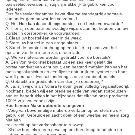
basisselectiewaaier, zijn zij vrij makkelijk te gebruiken voor
iedereen.
Ons Basisselectiegamma bevat diverse standaarddieborstels
van ander gamma worden verzameld.
Q. Het Hoe kan ik houdt mijn borstel in de beste voorwaarde?
A. Hier zijn een paar eenvoudige wijzers aan het houden van uw
borstel in oorspronkelijke voorwaarden:
1.Clean uw borstel één keer in de week.
2.Store uw borstel in een droge plaats.
3.Stand de borstels omhoog op een teller in plaats van het
opslaan van hen in een zak of een lade.
Q. Welke materialen worden gebruikt voor de borstels?
A. Een Vonira-borstel bestaat uit een zes keer gelakt die
borstelhandvat van echt hout, een bestand metalen kap van het
messingsaluminium en een fijnste natuurlijk en synthetisch haar
wordt gemaakt. Een uitzondering is onze bamboeborstels.
Q. Gebruikt u ingrediënten van dierlijke oorsprong?
A. Ja, zijn wij om als Vonira te doen geen volledig veganistbedrijf.
Nochtans, bieden wij een brede selectie van veganistproducten
aan en benadrukken in het bijzonder dat elk van onze producten
100%-vrije wreedheid zijn.
Hoe te voor Make-upborstels te geven
- Veeg van bovenmatige make-up verlaten op borstels na elk
gebruik af. Gebruik een zacht doek of een weefsel en neem zorg
niet aan
trekkracht op het varkenshaar te ruwweg.
- Sla uw borstels in een geval op om hen droog te houden en
stofopeenhoping te verhinderen.