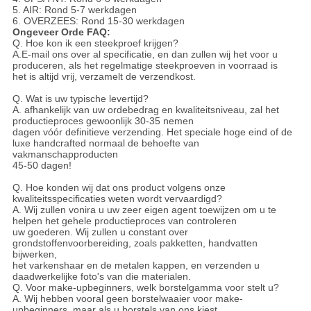
5. AIR: Rond 5-7 werkdagen
6. OVERZEES: Rond 15-30 werkdagen
Ongeveer Orde FAQ:
Q. Hoe kon ik een steekproef krijgen?
A.E-mail ons over al specificatie, en dan zullen wij het voor u
produceren, als het regelmatige steekproeven in voorraad is
het is altijd vrij, verzamelt de verzendkost.
Q. Wat is uw typische levertijd?
A. afhankelijk van uw ordebedrag en kwaliteitsniveau, zal het
productieproces gewoonlijk 30-35 nemen
dagen vóór definitieve verzending. Het speciale hoge eind of de
luxe handcrafted normaal de behoefte van
vakmanschapproducten
45-50 dagen!
Q. Hoe konden wij dat ons product volgens onze
kwaliteitsspecificaties weten wordt vervaardigd?
A. Wij zullen vonira u uw zeer eigen agent toewijzen om u te
helpen het gehele productieproces van controleren
uw goederen. Wij zullen u constant over
grondstoffenvoorbereiding, zoals pakketten, handvatten
bijwerken,
het varkenshaar en de metalen kappen, en verzenden u
daadwerkelijke foto's van die materialen.
Q. Voor make-upbeginners, welk borstelgamma voor stelt u?
A. Wij hebben vooral geen borstelwaaier voor make-
upbeginners, maar als u borstels van ons kiest