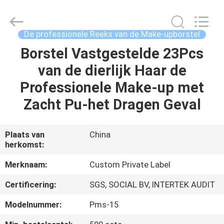
2026
Changsha
Chanmy
Cosmetics
Co.,
De professionele Reeks van de Make-upborstel
Ltd.
All
Borstel Vastgestelde 23Pcs
HUIS
Rights
Reserved.
van de dierlijk Haar de
PRODUCTEN
Professionele Make-up met
Zacht Pu-het Dragen Geval
ONGEVEER
ONS
Plaats van
China
herkomst:
FABRIEKSREIS
Merknaam:
Custom Private Label
Certificering:
SGS, SOCIAL BV, INTERTEK AUDIT
KWALITEITSCONTROLE
Modelnummer:
Pms-15