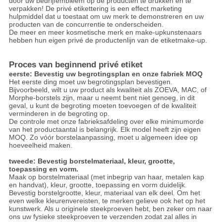
door uw bedrijfembleem op de producten te drukken en te
verpakken! De privé etikettering is een effect marketing
hulpmiddel dat u toestaat om uw merk te demonstreren en uw
producten van de concurrentie te onderscheiden.
De meer en meer kosmetische merk en make-upkunstenaars
hebben hun eigen privé de productenlijn van de etiketmake-up.
Proces van beginnend privé etiket
eerste: Bevestig uw begrotingsplan en onze fabriek MOQ
Het eerste ding moet uw begrotingsplan bevestigen.
Bijvoorbeeld, wilt u uw product als kwaliteit als ZOEVA, MAC, of
Morphe-borstels zijn, maar u neemt bent niet genoeg, in dit
geval, u kunt de begroting moeten toevoegen of de kwaliteit
verminderen in de begroting op.
De controle met onze fabrieksafdeling over elke minimumorde
van het productaantal is belangrijk. Elk model heeft zijn eigen
MOQ. Zo vóór borstelaanpassing, moet u algemeen idee op
hoeveelheid maken.
tweede: Bevestig borstelmateriaal, kleur, grootte,
toepassing en vorm.
Maak op borstelmateriaal (met inbegrip van haar, metalen kap
en handvat), kleur, grootte, toepassing en vorm duidelijk.
Bevestig borstelgrootte, kleur, materiaal van elk deel. Om het
even welke kleurenvereisten, te merken gelieve ook het op het
kunstwerk. Als u originele steekproeven hebt, ben zeker om naar
ons uw fysieke steekproeven te verzenden zodat zal alles in