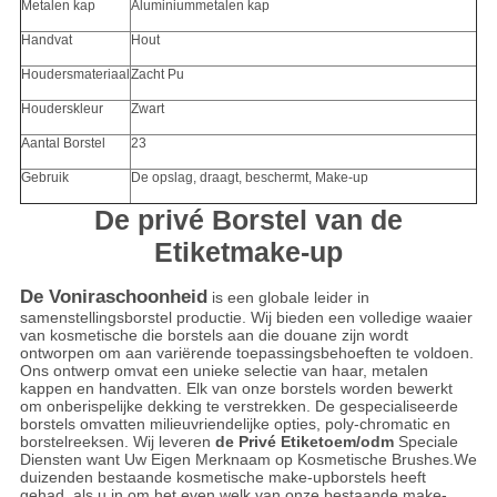
Metalen kap
Aluminiummetalen kap
Handvat
Hout
Houdersmateriaal
Zacht Pu
Houderskleur
Zwart
Aantal Borstel
23
Gebruik
De opslag, draagt, beschermt, Make-up
De privé Borstel van de
Etiketmake-up
De Voniraschoonheid
is een globale leider in
samenstellingsborstel productie. Wij bieden een volledige waaier
van kosmetische die borstels aan die douane zijn wordt
ontworpen om aan variërende toepassingsbehoeften te voldoen.
Ons ontwerp omvat een unieke selectie van haar, metalen
kappen en handvatten. Elk van onze borstels worden bewerkt
om onberispelijke dekking te verstrekken. De gespecialiseerde
borstels omvatten milieuvriendelijke opties, poly-chromatic en
borstelreeksen. Wij leveren
de Privé Etiketoem/odm
Speciale
Diensten want Uw Eigen Merknaam op Kosmetische Brushes.We
duizenden bestaande kosmetische make-upborstels heeft
gehad, als u in om het even welk van onze bestaande make-