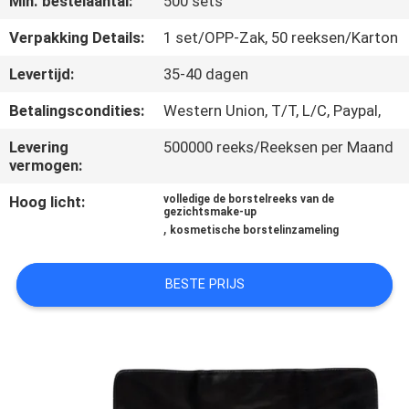
Min. bestelaantal:
500 sets
SITEMAP
Verpakking Details:
1 set/OPP-Zak, 50 reeksen/Karton
PRIVACY
Levertijd:
35-40 dagen
POLICY
Betalingscondities:
Western Union, T/T, L/C, Paypal,
Levering
500000 reeks/Reeksen per Maand
vermogen:
Hoog licht:
volledige de borstelreeks van de
gezichtsmake-up
,
kosmetische borstelinzameling
BESTE PRIJS