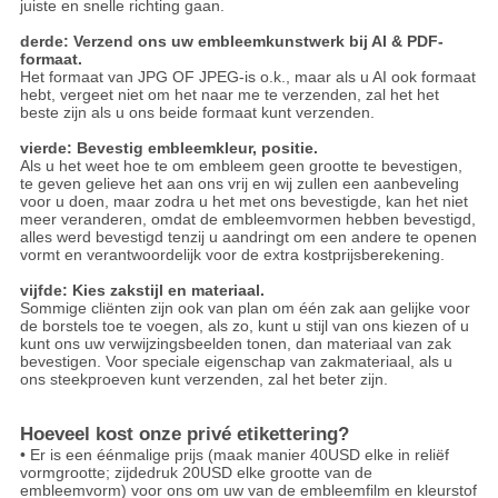
juiste en snelle richting gaan.
derde: Verzend ons uw embleemkunstwerk bij AI & PDF-
formaat.
Het formaat van JPG OF JPEG-is o.k., maar als u AI ook formaat
hebt, vergeet niet om het naar me te verzenden, zal het het
beste zijn als u ons beide formaat kunt verzenden.
vierde: Bevestig embleemkleur, positie.
Als u het weet hoe te om embleem geen grootte te bevestigen,
te geven gelieve het aan ons vrij en wij zullen een aanbeveling
voor u doen, maar zodra u het met ons bevestigde, kan het niet
meer veranderen, omdat de embleemvormen hebben bevestigd,
alles werd bevestigd tenzij u aandringt om een andere te openen
vormt en verantwoordelijk voor de extra kostprijsberekening.
vijfde: Kies zakstijl en materiaal.
Sommige cliënten zijn ook van plan om één zak aan gelijke voor
de borstels toe te voegen, als zo, kunt u stijl van ons kiezen of u
kunt ons uw verwijzingsbeelden tonen, dan materiaal van zak
bevestigen. Voor speciale eigenschap van zakmateriaal, als u
ons steekproeven kunt verzenden, zal het beter zijn.
Hoeveel kost onze privé etikettering?
• Er is een éénmalige prijs (maak manier 40USD elke in reliëf
vormgrootte; zijdedruk 20USD elke grootte van de
embleemvorm) voor ons om uw van de embleemfilm en kleurstof