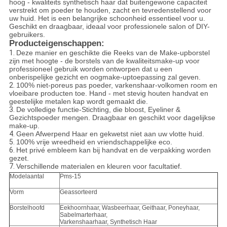
hoog - kwaliteits synthetisch haar dat buitengewone capaciteit
verstrekt om poeder te houden, zacht en tevredenstellend voor
uw huid. Het is een belangrijke schoonheid essentieel voor u.
Geschikt en draagbaar, ideaal voor professionele salon of DIY-
gebruikers.
Producteigenschappen:
1.
Deze manier en geschikte die Reeks van de Make-upborstel
zijn met hoogte - de borstels van de kwaliteitsmake-up voor
professioneel gebruik worden ontworpen dat u een
onberispelijke gezicht en oogmake-uptoepassing zal geven.
2.
100% niet-poreus pas poeder, varkenshaar-volkomen room en
vloeibare producten toe. Hand - met stevig houten handvat en
geestelijke metalen kap wordt gemaakt die.
3.
De volledige functie-Stichting, die bloost, Eyeliner &
Gezichtspoeder mengen. Draagbaar en geschikt voor dagelijkse
make-up.
4.
Geen Afwerpend Haar en gekwetst niet aan uw vlotte huid.
5.
100% vrije wreedheid en vriendschappelijke eco.
6.
Het privé embleem kan bij handvat en de verpakking worden
gezet.
7.
Verschillende materialen en kleuren voor facultatief.
Modelaantal
Pms-15
Vorm
Geassorteerd
Borstelhoofd
Eekhoornhaar, Wasbeerhaar, Geithaar, Poneyhaar,
Sabelmarterhaar,
Varkenshaarhaar, Synthetisch Haar