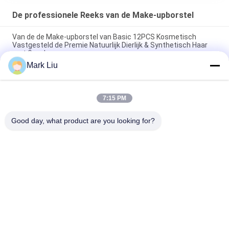
De professionele Reeks van de Make-upborstel
Van de de Make-upborstel van Basic 12PCS Kosmetisch
Vastgesteld de Premie Natuurlijk Dierlijk & Synthetisch Haar
met Geval
Mark Liu
Professionele de Make-upborstel van de premiekwaliteit
Geplaatste/de Reeks van de Gezichtsborstel
7:15 PM
De privé de Make-upborstel van het Etiket Volledige Gezicht
plaatste 48 PCs met Zwart Pu-Borstelbroodje
Good day, what product are you looking for?
populaire categorieën
Alle
De Borstels Van De 
Hoog - De Borstels 
Luxemake-Up
Van De 
Kwaliteitsmake-Up
De Privé Borstels 
De Natuurlijke 
Van De Etiketmake-
Borstels Van De 
Up
Haarmake-Up