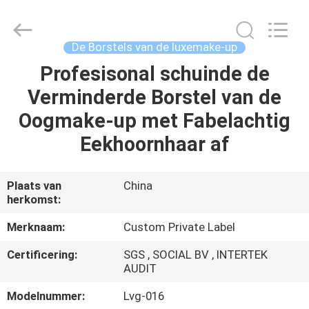
2026
Changsha
Chanmy
Cosmetics
Co.,
De Borstels van de luxemake-up
Ltd.
All
Profesisonal schuinde de
HUIS
Rights
Reserved.
Verminderde Borstel van de
PRODUCTEN
Oogmake-up met Fabelachtig
Eekhoornhaar af
ONGEVEER
ONS
Plaats van
China
herkomst:
FABRIEKSREIS
Merknaam:
Custom Private Label
Certificering:
SGS , SOCIAL BV , INTERTEK
KWALITEITSCONTROLE
AUDIT
Modelnummer:
Lvg-016