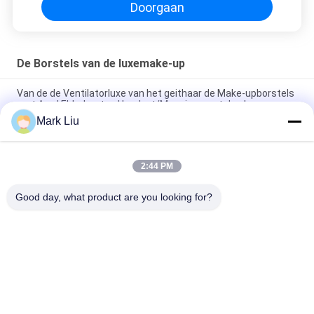
Doorgaan
De Borstels van de luxemake-up
Van de de Ventilatorluxe van het geithaar de Make-upborstels
met Aard Ebbehouten Handvat/Messingsmetalen kap
Mark Liu
De luxe schuinde de borstel van de poedermake-up met
Verbazend zacht en Dicht Donker Bruin XGF-Geithaar af
2:44 PM
De Stichtingsborstel van de luxekunstenaar met het ultra
Luxehaar van de Aardsabelmarter
Good day, what product are you looking for?
populaire categorieën
Alle
De Borstels Van De 
Hoog - De Borstels 
Luxemake-Up
Van De 
Kwaliteitsmake-Up
De Privé Borstels 
De Natuurlijke 