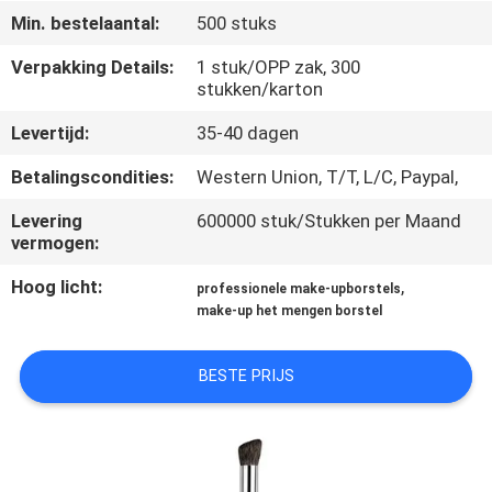
SITEMAP
Min. bestelaantal:
500 stuks
Verpakking Details:
1 stuk/OPP zak, 300
PRIVACY
stukken/karton
POLICY
Levertijd:
35-40 dagen
Betalingscondities:
Western Union, T/T, L/C, Paypal,
Levering
600000 stuk/Stukken per Maand
vermogen:
Hoog licht:
,
professionele make-upborstels
make-up het mengen borstel
BESTE PRIJS