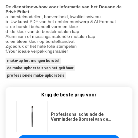
De dienstknow-how voor Informatie van het Douane de
Privé Etiket:
a. borstelmodellen, hoeveelheid, kwaliteitsniveau
b. Uw kunst PDF van het embleemontwerp & AI Formaat
c. de borstel behandelt vorm en kleur
d. de kleur van de borstelmetalen kap
Aluminium of messings materiële metalen kap
e. embleemkleur op borstelhandvat
Zijdedruk of het hete folie stempelen
f.Your ideale verpakkingsmanier
make-up het mengen borstel
de make-upborstels van het geithaar
professionele make-upborstels
Krijg de beste prijs voor
Profesisonal schuinde de
Verminderde Borstel van de
Oogmake-up met Fabelachtig
Eekhoornhaar af