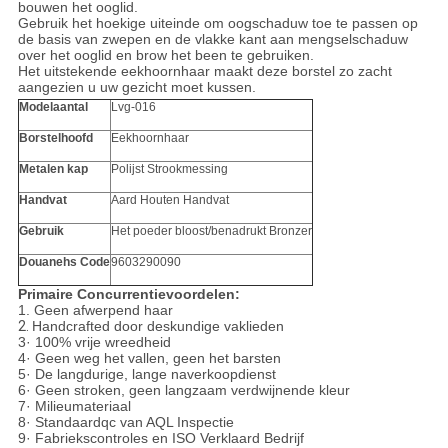
bouwen het ooglid.
Gebruik het hoekige uiteinde om oogschaduw toe te passen op
de basis van zwepen en de vlakke kant aan mengselschaduw
over het ooglid en brow het been te gebruiken.
Het uitstekende eekhoornhaar maakt deze borstel zo zacht
aangezien u uw gezicht moet kussen.
Modelaantal
Lvg-016
Borstelhoofd
Eekhoornhaar
Metalen kap
Polijst Strookmessing
Handvat
Aard Houten Handvat
Gebruik
Het poeder bloost/benadrukt Bronzer
Douanehs Code
9603290090
Primaire Concurrentievoordelen:
1.
Geen afwerpend haar
2.
Handcrafted door deskundige vaklieden
3· 100% vrije wreedheid
4· Geen weg het vallen, geen het barsten
5· De langdurige, lange naverkoopdienst
6· Geen stroken, geen langzaam verdwijnende kleur
7· Milieumateriaal
8· Standaardqc van AQL Inspectie
9· Fabriekscontroles en ISO Verklaard Bedrijf