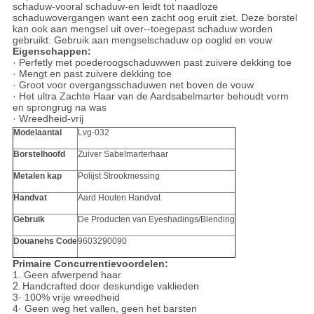
schaduw-vooral schaduw-en leidt tot naadloze
schaduwovergangen want een zacht oog eruit ziet. Deze borstel
kan ook aan mengsel uit over--toegepast schaduw worden
gebruikt. Gebruik aan mengselschaduw op ooglid en vouw
Eigenschappen:
· Perfetly met poederoogschaduwwen past zuivere dekking toe
· Mengt en past zuivere dekking toe
· Groot voor overgangsschaduwen net boven de vouw
· Het ultra Zachte Haar van de Aardsabelmarter behoudt vorm
en sprongrug na was
· Wreedheid-vrij
Modelaantal
Lvg-032
Borstelhoofd
Zuiver Sabelmarterhaar
Metalen kap
Polijst Strookmessing
Handvat
Aard Houten Handvat
Gebruik
De Producten van Eyeshadings/Blending
Douanehs Code
9603290090
Primaire Concurrentievoordelen:
1.
Geen afwerpend haar
2.
Handcrafted door deskundige vaklieden
3· 100% vrije wreedheid
4· Geen weg het vallen, geen het barsten