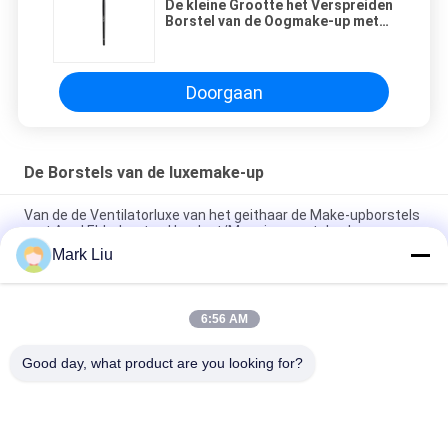
De kleine Grootte het Verspreiden
Borstel van de Oogmake-up met
de Sabelmarterhaar van Siberië
van de Luxeaard
Doorgaan
De Borstels van de luxemake-up
Van de de Ventilatorluxe van het geithaar de Make-upborstels
met Aard Ebbehouten Handvat/Messingsmetalen kap
Mark Liu
De luxe schuinde de borstel van de poedermake-up met
Verbazend zacht en Dicht Donker Bruin XGF-Geithaar af
6:56 AM
De Stichtingsborstel van de luxekunstenaar met het ultra
Luxehaar van de Aardsabelmarter
Good day, what product are you looking for?
populaire categorieën
Alle