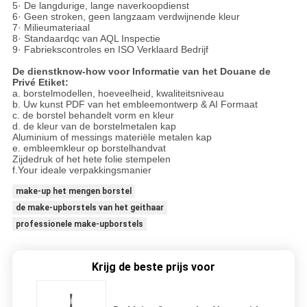
5· De langdurige, lange naverkoopdienst
6· Geen stroken, geen langzaam verdwijnende kleur
7· Milieumateriaal
8· Standaardqc van AQL Inspectie
9· Fabriekscontroles en ISO Verklaard Bedrijf
De dienstknow-how voor Informatie van het Douane de
Privé Etiket:
a. borstelmodellen, hoeveelheid, kwaliteitsniveau
b. Uw kunst PDF van het embleemontwerp & AI Formaat
c. de borstel behandelt vorm en kleur
d. de kleur van de borstelmetalen kap
Aluminium of messings materiële metalen kap
e. embleemkleur op borstelhandvat
Zijdedruk of het hete folie stempelen
f.Your ideale verpakkingsmanier
make-up het mengen borstel
de make-upborstels van het geithaar
professionele make-upborstels
Krijg de beste prijs voor