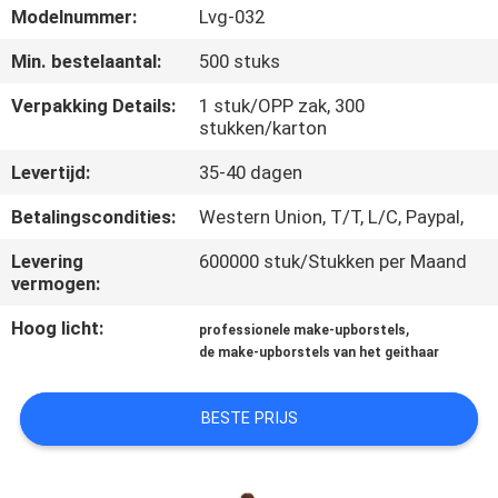
SITEMAP
Modelnummer:
Lvg-032
Min. bestelaantal:
500 stuks
PRIVACY
Verpakking Details:
1 stuk/OPP zak, 300
POLICY
stukken/karton
Levertijd:
35-40 dagen
Betalingscondities:
Western Union, T/T, L/C, Paypal,
Levering
600000 stuk/Stukken per Maand
vermogen:
Hoog licht:
,
professionele make-upborstels
de make-upborstels van het geithaar
BESTE PRIJS