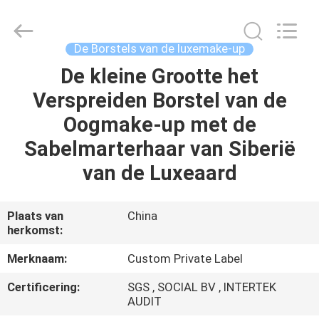
2026
Changsha
Chanmy
Cosmetics
Co.,
De Borstels van de luxemake-up
Ltd.
All
De kleine Grootte het
HUIS
Rights
Reserved.
Verspreiden Borstel van de
PRODUCTEN
Oogmake-up met de
Sabelmarterhaar van Siberië
ONGEVEER
van de Luxeaard
ONS
Plaats van
China
herkomst:
FABRIEKSREIS
Merknaam:
Custom Private Label
KWALITEITSCONTROLE
Certificering:
SGS , SOCIAL BV , INTERTEK
AUDIT