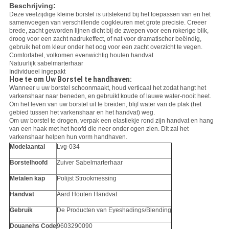
Beschrijving:
Deze veelzijdige kleine borstel is uitstekend bij het toepassen van en het
samenvoegen van verschillende oogkleuren met grote precisie. Creeer
brede, zacht geworden lijnen dicht bij de zwepen voor een rokerige blik,
droog voor een zacht nadrukeffect, of nat voor dramatischer beëindig,
gebruik het om kleur onder het oog voor een zacht overzicht te vegen.
Comfortabel, volkomen evenwichtig houten handvat
Natuurlijk sabelmarterhaar
Individueel ingepakt
Hoe te om Uw Borstel te handhaven:
Wanneer u uw borstel schoonmaakt, houd verticaal het zodat hangt het
varkenshaar naar beneden, en gebruikt koude of lauwe water-nooit heet.
Om het leven van uw borstel uit te breiden, blijf water van de plak (het
gebied tussen het varkenshaar en het handvat) weg.
Om uw borstel te drogen, verpak een elastiekje rond zijn handvat en hang
van een haak met het hoofd die neer onder ogen zien. Dit zal het
varkenshaar helpen hun vorm handhaven.
Modelaantal
Lvg-034
Borstelhoofd
Zuiver Sabelmarterhaar
Metalen kap
Polijst Strookmessing
Handvat
Aard Houten Handvat
Gebruik
De Producten van Eyeshadings/Blending
Douanehs Code
9603290090