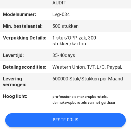
SITEMAP
AUDIT
Modelnummer:
Lvg-034
PRIVACY
Min. bestelaantal:
500 stukken
POLICY
Verpakking Details:
1 stuk/OPP zak, 300
stukken/karton
Levertijd:
35-40days
Betalingscondities:
Western Union, T/T, L/C, Paypal,
Levering
600000 Stuk/Stukken per Maand
vermogen:
Hoog licht:
,
professionele make-upborstels
de make-upborstels van het geithaar
BESTE PRIJS