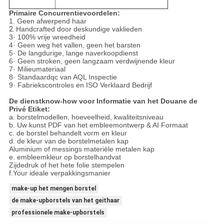
Primaire Concurrentievoordelen:
1.
Geen afwerpend haar
2.
Handcrafted door deskundige vaklieden
3· 100% vrije wreedheid
4· Geen weg het vallen, geen het barsten
5· De langdurige, lange naverkoopdienst
6· Geen stroken, geen langzaam verdwijnende kleur
7· Milieumateriaal
8· Standaardqc van AQL Inspectie
9· Fabriekscontroles en ISO Verklaard Bedrijf
De dienstknow-how voor Informatie van het Douane de
Privé Etiket:
a. borstelmodellen, hoeveelheid, kwaliteitsniveau
b. Uw kunst PDF van het embleemontwerp & AI Formaat
c. de borstel behandelt vorm en kleur
d. de kleur van de borstelmetalen kap
Aluminium of messings materiële metalen kap
e. embleemkleur op borstelhandvat
Zijdedruk of het hete folie stempelen
f.Your ideale verpakkingsmanier
make-up het mengen borstel
de make-upborstels van het geithaar
professionele make-upborstels