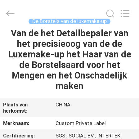
2026
Changsha
Chanmy
Cosmetics
Co.,
De Borstels van de luxemake-up
Ltd.
All
Van de het Detailbepaler van
HUIS
Rights
Reserved.
het precisieoog van de de
PRODUCTEN
Luxemake-up het Haar van de
de Borstelsaard voor het
ONGEVEER
Mengen en het Onschadelijk
ONS
maken
FABRIEKSREIS
Plaats van
CHINA
herkomst:
KWALITEITSCONTROLE
Merknaam:
Custom Private Label
Certificering:
SGS , SOCIAL BV , INTERTEK