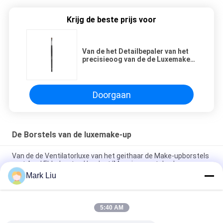
Krijg de beste prijs voor
Van de het Detailbepaler van het
precisieoog van de de Luxemake-
up het Haar van de de
Borstelsaard voor het Mengen en
het Onschadelijk maken
Doorgaan
De Borstels van de luxemake-up
Van de de Ventilatorluxe van het geithaar de Make-upborstels
met Aard Ebbehouten Handvat/Messingsmetalen kap
Mark Liu
De luxe schuinde de borstel van de poedermake-up met
Verbazend zacht en Dicht Donker Bruin XGF-Geithaar af
5:40 AM
De Stichtingsborstel van de luxekunstenaar met het ultra
Luxehaar van de Aardsabelmarter