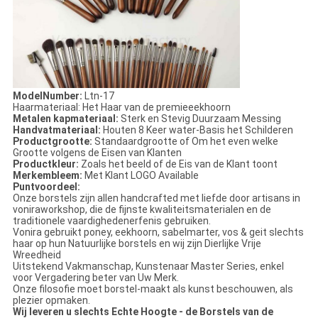
ModelNumber:
Ltn-17
Haarmateriaal: Het Haar van de premieeekhoorn
Metalen kapmateriaal:
Sterk en Stevig Duurzaam Messing
Handvatmateriaal:
Houten 8 Keer water-Basis het Schilderen
Productgrootte:
Standaardgrootte of Om het even welke
Grootte volgens de Eisen van Klanten
Productkleur:
Zoals het beeld of de Eis van de Klant toont
Merkembleem:
Met Klant LOGO Available
Puntvoordeel:
Onze borstels zijn allen handcrafted met liefde door artisans in
voniraworkshop, die de fijnste kwaliteitsmaterialen en de
traditionele vaardighedenerfenis gebruiken.
Vonira gebruikt poney, eekhoorn, sabelmarter, vos & geit slechts
haar op hun Natuurlijke borstels en wij zijn Dierlijke Vrije
Wreedheid
Uitstekend
Vakmanschap, Kunstenaar Master Series, enkel
voor Vergadering beter van Uw Merk.
Onze filosofie moet borstel-maakt als kunst beschouwen, als
plezier opmaken.
Wij leveren u slechts Echte Hoogte - de Borstels van de