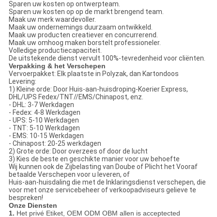
Sparen uw kosten op ontwerpteam.
Sparen uw kosten op op de markt brengend team.
Maak uw merk waardevoller.
Maak uw ondernemings duurzaam ontwikkeld.
Maak uw producten creatiever en concurrerend.
Maak uw omhoog maken borstelt professioneler.
Volledige productiecapaciteit.
De uitstekende dienst vervult 100%-tevredenheid voor cliënten.
Verpakking & het Verschepen
Vervoerpakket: Elk plaatste in Polyzak, dan Kartondoos
Levering:
1) Kleine orde: Door Huis-aan-huisdroping-Koerier Express,
DHL/UPS Fedex/TNT//EMS/Chinapost, enz.
- DHL: 3-7 Werkdagen
- Fedex: 4-8 Werkdagen
- UPS: 5-10 Werkdagen
- TNT: 5-10 Werkdagen
- EMS: 10-15 Werkdagen
- Chinapost: 20-25 werkdagen
2)
Grote orde: Door overzees of door de lucht
3)
Kies de beste en geschikte manier voor uw behoefte
Wij kunnen ook de Zijbelasting van Doube of Plicht het Vooraf
betaalde Verschepen voor u leveren, of
Huis-aan-huisdaling die met de Inklaringsdienst verschepen, die
voor met onze servicebeheer of verkoopadviseurs gelieve te
bespreken!
Onze Diensten
1.
Het privé Etiket, OEM ODM OBM allen is acceptected