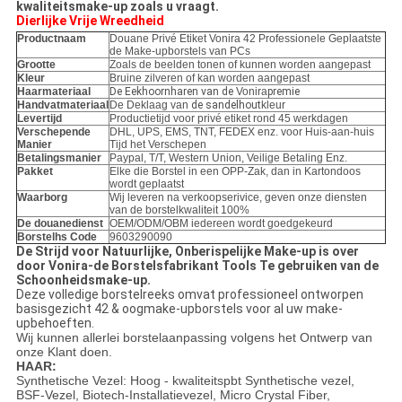
kwaliteitsmake-up zoals u vraagt.
Dierlijke Vrije Wreedheid
Productnaam
Douane Privé Etiket Vonira 42 Professionele Geplaatste
de Make-upborstels van PCs
Grootte
Zoals de beelden tonen of kunnen worden aangepast
Kleur
Bruine zilveren of kan worden aangepast
Haarmateriaal
De Eekhoornharen van de
Vonira
premie
Handvatmateriaal
De Deklaag van
de sandelhout
kleur
Levertijd
Productietijd voor privé etiket rond 45 werkdagen
Verschepende
DHL, UPS, EMS, TNT, FEDEX enz. voor Huis-aan-huis
Manier
Tijd het Verschepen
Betalingsmanier
Paypal, T/T, Western Union, Veilige Betaling Enz.
Pakket
Elke die Borstel in een OPP-Zak, dan in Kartondoos
wordt geplaatst
Waarborg
Wij leveren na verkoopserivice, geven onze diensten
van de borstelkwaliteit 100%
De douanedienst
OEM/ODM/OBM iedereen wordt goedgekeurd
Borstelhs Code
9603290090
De Strijd voor Natuurlijke, Onberispelijke Make-up is over
door Vonira-de Borstelsfabrikant Tools Te gebruiken van de
Schoonheidsmake-up.
Deze volledige borstelreeks omvat professioneel ontworpen
basisgezicht 42 & oogmake-upborstels voor al uw make-
upbehoeften.
Wij kunnen allerlei borstelaanpassing volgens het Ontwerp van
onze Klant doen.
HAAR:
Synthetische Vezel: Hoog - kwaliteitspbt Synthetische vezel,
BSF-Vezel, Biotech-Installatievezel, Micro Crystal Fiber,