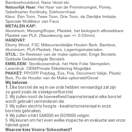
Bamboehoutskool, Nano Vezel etc.
Natuurlijk Haar:
Het Haar van de Premimumgeit, Poney,
Sabelmarter Konlinsky, Eekhoornhaar.
Kleur: Één Toon, Twee Toon, Drie Toon, de Dierlijke Imitatie,
Speciale Multikleur van Faux
METALEN KAP:
Aluminium, Messing/Koper, Plastiek, het biologisch afbreekbare
Plastiek van PLA. (Nauwkeurig aan +/- 0.03mm)
HANDVAT:
Ebony Wood, FSC Milieuvriendelijke Houten Berk, Bamboe,
Aluminium, PLA-Plastiek, Hars, Legeringsmaterialen.
STIJL:
De Reeksen van de make-upborstel, Enige Borstels,
Dubbele Gebeëindigde Borstels
EMBLEEM:
Stootkussendruk, het Hete Folie Stempelen,
Laserdruk. OEM/Private Etikettering Mogelijke
PAKKET:
PP/OPP Polybag, Eva, Pva, Document Vakje, Plastic
Buis, Pu-de Houder van de Make-upborstel/Geval
Wij beloven
1.
Elke borstel die wij in uw orde hebben vervaardigd zal zijn
zo goed zoals de steekproefborstel.
2. Wij zullen nooit de hoeveelheid haarmateriaal in elke borstel
wordt gebruikt verminderen die.
3. Wij zullen slechts hoogte - kwaliteitsmateriaal in onze
borstels gebruiken.
4. Wij zullen strikt SA8000 en ISO9000 volgen.
5. Wij keuren om het even welke inspectie en evaluatie aan onze
fabriek goed.
Waarom kies Vonira-Schoonheid?