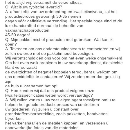
het is altijd vrij, verzamelt de verzendkost.
Q. Wat is uw typische levertijd?
A. afhankelijk van uw ordebedrag en kwaliteitsniveau, zal het
productieproces gewoonlijk 30-35 nemen
dagen vóór definitieve verzending. Het speciale hoge eind of de
luxe handcrafted normaal de behoefte van
vakmanschapproducten
45-50 dagen!
Q. Mijn pakket mist of producten met gebreken. Wat kan ik
doen?
A. Tevreden om ons ondersteuningsteam te contacteren en wij
zullen uw orde met de pakketinhoud bevestigen.
Wij verontschuldigen ons voor om het even welke ongemakken!
Om het even welk probleem in uw naverkoop-dienst, die slechte
klant veroorzaakt
de overzichten of negatief koppelen terug, bent u welkom om
ons onmiddellijk te contacteren! Wij zouden meer dan gelukkig
zijn
de hulp u lost samen het op!
Q. Hoe konden wij dat ons product volgens onze
kwaliteitsspecificaties weten wordt vervaardigd?
A. Wij zullen vonira u uw zeer eigen agent toewijzen om u te
helpen het gehele productieproces van controleren
uw goederen. Wij zullen u constant over
grondstoffenvoorbereiding, zoals pakketten, handvatten
bijwerken,
het varkenshaar en de metalen kappen, en verzenden u
daadwerkelijke foto's van die materialen.