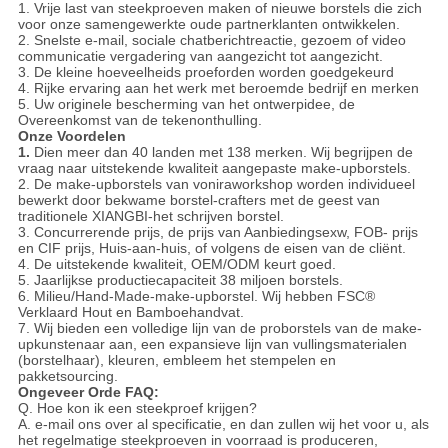
1. Vrije last van steekproeven maken of nieuwe borstels die zich
voor onze samengewerkte oude partnerklanten ontwikkelen.
2. Snelste e-mail, sociale chatberichtreactie, gezoem of video
communicatie vergadering van aangezicht tot aangezicht.
3. De kleine hoeveelheids proeforden worden goedgekeurd
4. Rijke ervaring aan het werk met beroemde bedrijf en merken
5. Uw originele bescherming van het ontwerpidee, de
Overeenkomst van de tekenonthulling.
Onze Voordelen
1.
Dien meer dan 40 landen met 138 merken. Wij begrijpen de
vraag naar uitstekende kwaliteit aangepaste make-upborstels.
2. De make-upborstels van voniraworkshop worden individueel
bewerkt door bekwame borstel-crafters met de geest van
traditionele XIANGBI-het schrijven borstel.
3. Concurrerende prijs, de prijs van Aanbiedingsexw, FOB- prijs
en CIF prijs, Huis-aan-huis, of volgens de eisen van de cliënt.
4. De uitstekende kwaliteit, OEM/ODM keurt goed.
5. Jaarlijkse productiecapaciteit 38 miljoen borstels.
6. Milieu/Hand-Made-make-upborstel. Wij hebben FSC®
Verklaard Hout en Bamboehandvat.
7. Wij bieden een volledige lijn van de proborstels van de make-
upkunstenaar aan, een expansieve lijn van vullingsmaterialen
(borstelhaar), kleuren, embleem het stempelen en
pakketsourcing.
Ongeveer Orde FAQ:
Q. Hoe kon ik een steekproef krijgen?
A. e-mail ons over al specificatie, en dan zullen wij het voor u, als
het regelmatige steekproeven in voorraad is produceren,