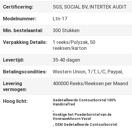
SITEMAP
Certificering:
SGS, SOCIAL BV, INTERTEK AUDIT
Modelnummer:
Ltn-17
PRIVACY
POLICY
Min. bestelaantal:
300 Stukken
Verpakking Details:
1 reeks/Polyzak, 50
reeksen/karton
Levertijd:
35-40 dagen
Betalingscondities:
Western Union, T/T, L/C, Paypal,
Levering
400000 Reeks/Reeksen per Maand
vermogen:
Hoog licht:
Gedetailleerde Contourborstel 100%
Handcrafted
,
Hoekige het Poederborstel van de
Voniraeekhoorn Vezel
,
OEM Gedetailleerde Contourborstel