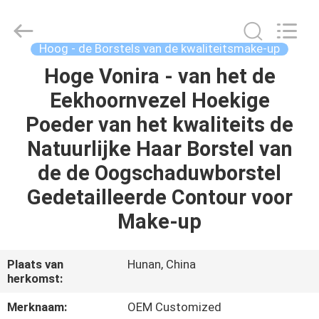
2026
Changsha
Chanmy
Cosmetics
Co.,
Hoog - de Borstels van de kwaliteitsmake-up
Ltd.
All
Hoge Vonira - van het de
HUIS
Rights
Reserved.
Eekhoornvezel Hoekige
PRODUCTEN
Poeder van het kwaliteits de
Natuurlijke Haar Borstel van
ONGEVEER
de de Oogschaduwborstel
ONS
Gedetailleerde Contour voor
Make-up
FABRIEKSREIS
Plaats van
Hunan, China
KWALITEITSCONTROLE
herkomst:
Merknaam:
OEM Customized