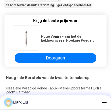
de borstel van de bufferstichting
gezichtspoederborstel
Krijg de beste prijs voor
Hoge Vonira - van het de
Eekhoornvezel Hoekige Poeder
van het kwaliteits de Natuurlijke
Haar Borstel van de de
Oogschaduwborstel
Gedetailleerde Contour voor
Doorgaan
Make-up
Hoog - de Borstels van de kwaliteitsmake-up
Klassieke Volledige Ronde Kabuki-Make-upborstel met Extra
Zacht Geithaar
Mark Liu
Van de de Ventilatorgeit van de Voniraschoonheid de Grote
Borstel van de het Haarmake-up/Houten de Make-upborstels
van het Handvat Hoge Beëindigen