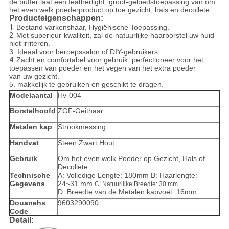
de buffer laat een featherlight, groot-gebiedstoepassing van om
het even welk poederproduct op toe gezicht, hals en decollete.
Producteigenschappen:
1.
Bestand
varkenshaar,
Hygiënische
Toepassing
.
2.
Met superieur-kwaliteit, zal de natuurlijke haarborstel uw huid
niet irriteren.
3.
Ideaal voor beroepssalon of DIY-gebruikers.
4.
Zacht en comfortabel voor gebruik, perfectioneer voor het
toepassen van poeder en het vegen van het extra poeder
van uw gezicht.
5. makkelijk te gebruiken en geschikt te dragen.
Modelaantal
Hv-004
Borstelhoofd
ZGF-Geithaar
Metalen kap
Strookmessing
Handvat
Steen Zwart Hout
Gebruik
Om het even welk Poeder op Gezicht, Hals of
Decollete
Technische
A: Volledige Lengte: 180mm B: Haarlengte:
Gegevens
24~31 mm
C: Natuurlijke Breedte: 30 mm
D: Breedte van de Metalen kapvoet: 16mm
Douanehs
9603290090
Code
Detail: