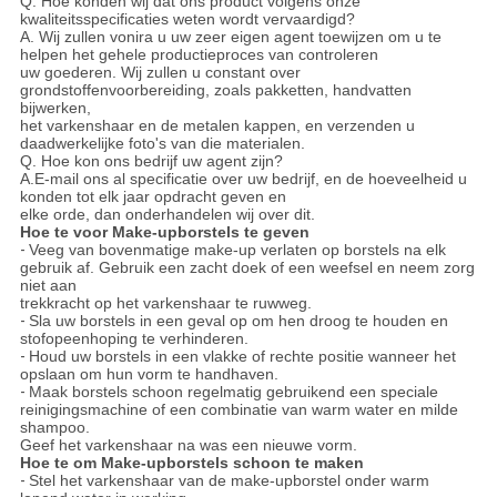
Q. Hoe konden wij dat ons product volgens onze
kwaliteitsspecificaties weten wordt vervaardigd?
A. Wij zullen vonira u uw zeer eigen agent toewijzen om u te
helpen het gehele productieproces van controleren
uw goederen. Wij zullen u constant over
grondstoffenvoorbereiding, zoals pakketten, handvatten
bijwerken,
het varkenshaar en de metalen kappen, en verzenden u
daadwerkelijke foto's van die materialen.
Q. Hoe kon ons bedrijf uw agent zijn?
A.E-mail ons al specificatie over uw bedrijf, en de hoeveelheid u
konden tot elk jaar opdracht geven en
elke orde, dan onderhandelen wij over dit.
Hoe te voor Make-upborstels te geven
-
Veeg van bovenmatige make-up verlaten op borstels na elk
gebruik af. Gebruik een zacht doek of een weefsel en neem zorg
niet aan
trekkracht op het varkenshaar te ruwweg.
-
Sla uw borstels in een geval op om hen droog te houden en
stofopeenhoping te verhinderen.
-
Houd uw borstels in een vlakke of rechte positie wanneer het
opslaan om hun vorm te handhaven.
-
Maak borstels schoon regelmatig gebruikend een speciale
reinigingsmachine of een combinatie van warm water en milde
shampoo.
Geef het varkenshaar na was een nieuwe vorm.
Hoe te om Make-upborstels schoon te maken
-
Stel het varkenshaar van de make-upborstel onder warm