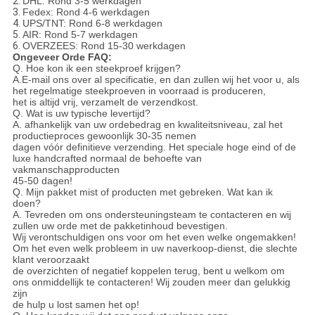
2.
DHL: Rond 3-5 werkdagen
3.
Fedex: Rond 4-6 werkdagen
4.
UPS/TNT: Rond 6-8 werkdagen
5.
AIR: Rond 5-7 werkdagen
6.
OVERZEES: Rond 15-30 werkdagen
Ongeveer Orde FAQ:
Q. Hoe kon ik een steekproef krijgen?
A.E-mail ons over al specificatie, en dan zullen wij het voor u, als
het regelmatige steekproeven in voorraad is produceren,
het is altijd vrij, verzamelt de verzendkost.
Q. Wat is uw typische levertijd?
A. afhankelijk van uw ordebedrag en kwaliteitsniveau, zal het
productieproces gewoonlijk 30-35 nemen
dagen vóór definitieve verzending. Het speciale hoge eind of de
luxe handcrafted normaal de behoefte van
vakmanschapproducten
45-50 dagen!
Q. Mijn pakket mist of producten met gebreken. Wat kan ik
doen?
A. Tevreden om ons ondersteuningsteam te contacteren en wij
zullen uw orde met de pakketinhoud bevestigen.
Wij verontschuldigen ons voor om het even welke ongemakken!
Om het even welk probleem in uw naverkoop-dienst, die slechte
klant veroorzaakt
de overzichten of negatief koppelen terug, bent u welkom om
ons onmiddellijk te contacteren! Wij zouden meer dan gelukkig
zijn
de hulp u lost samen het op!