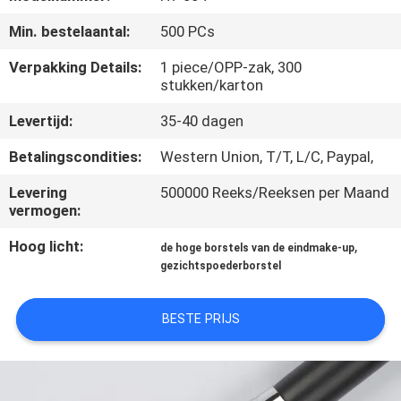
SITEMAP
Min. bestelaantal:
500 PCs
PRIVACY
Verpakking Details:
1 piece/OPP-zak, 300
stukken/karton
POLICY
Levertijd:
35-40 dagen
Betalingscondities:
Western Union, T/T, L/C, Paypal,
Levering
500000 Reeks/Reeksen per Maand
vermogen:
Hoog licht:
,
de hoge borstels van de eindmake-up
gezichtspoederborstel
BESTE PRIJS