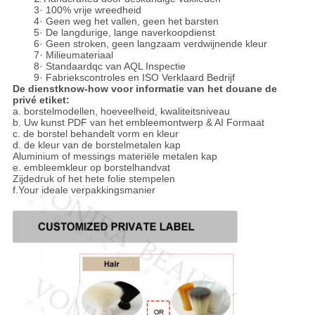
3· 100% vrije wreedheid
4· Geen weg het vallen, geen het barsten
5· De langdurige, lange naverkoopdienst
6· Geen stroken, geen langzaam verdwijnende kleur
7· Milieumateriaal
8· Standaardqc van AQL Inspectie
9· Fabriekscontroles en ISO Verklaard Bedrijf
De dienstknow-how voor informatie van het douane de
privé etiket:
a. borstelmodellen, hoeveelheid, kwaliteitsniveau
b. Uw kunst PDF van het embleemontwerp & AI Formaat
c. de borstel behandelt vorm en kleur
d. de kleur van de borstelmetalen kap
Aluminium of messings materiële metalen kap
e. embleemkleur op borstelhandvat
Zijdedruk of het hete folie stempelen
f.Your ideale verpakkingsmanier