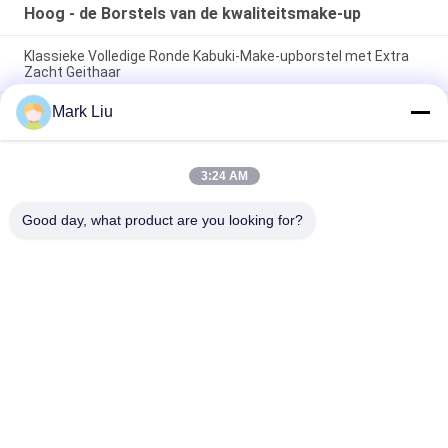
Hoog - de Borstels van de kwaliteitsmake-up
Klassieke Volledige Ronde Kabuki-Make-upborstel met Extra
Zacht Geithaar
Mark Liu
Van de de Ventilatorgeit van de Voniraschoonheid de Grote
Borstel van de het Haarmake-up/Houten de Make-upborstels
van het Handvat Hoge Beëindigen
3:24 AM
De ultra Zachte Borstel van de de Wangmake-up van het
Geithaar Zuivere met Zwart Houten Handvat
Good day, what product are you looking for?
populaire categorieën
Alle
De Borstels Van De 
Hoog - De Borstels 
Luxemake-Up
Van De 
Kwaliteitsmake-Up
De Privé Borstels 
De Natuurlijke 
Van De Etiketmake-
Borstels Van De 
Up
Haarmake-Up
Synthetische Make-
De Professionele 