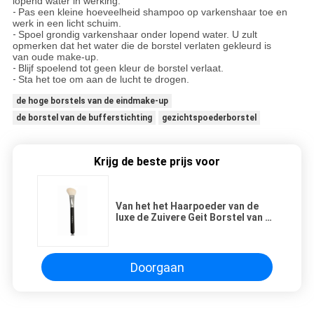
lopend water in werking.
-
Pas een kleine hoeveelheid shampoo op varkenshaar toe en
werk in een licht schuim.
-
Spoel grondig varkenshaar onder lopend water. U zult
opmerken dat het water die de borstel verlaten gekleurd is
van oude make-up.
-
Blijf spoelend tot geen kleur de borstel verlaat.
-
Sta het toe om aan de lucht te drogen.
de hoge borstels van de eindmake-up
de borstel van de bufferstichting
gezichtspoederborstel
Krijg de beste prijs voor
Van het het Haarpoeder van de
luxe de Zuivere Geit Borstel van de
de Buffermake-up voor
Beroepssalon
Doorgaan