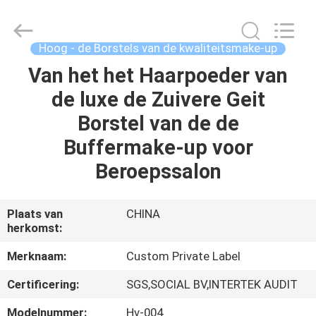
2026
Changsha
Chanmy
Cosmetics
Co.,
Hoog - de Borstels van de kwaliteitsmake-up
Ltd.
All
Van het het Haarpoeder van
HUIS
Rights
Reserved.
de luxe de Zuivere Geit
PRODUCTEN
Borstel van de de
Buffermake-up voor
ONGEVEER
Beroepssalon
ONS
Plaats van
CHINA
herkomst:
FABRIEKSREIS
Merknaam:
Custom Private Label
KWALITEITSCONTROLE
Certificering:
SGS,SOCIAL BV,INTERTEK AUDIT
Modelnummer:
Hv-004