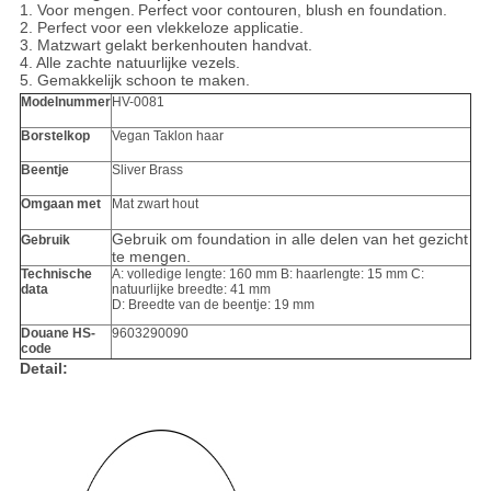
1.
Voor mengen.
Perfect voor contouren, blush en foundation.
2. Perfect voor een vlekkeloze applicatie.
3. Matzwart
gelakt berkenhouten handvat.
4. Alle zachte natuurlijke vezels.
5. Gemakkelijk schoon te maken.
Modelnummer
HV-0081
Borstelkop
Vegan Taklon haar
Beentje
Sliver Brass
Omgaan met
Mat zwart hout
Gebruik om foundation in alle delen van het gezicht
Gebruik
te mengen.
Technische
A: volledige lengte: 160 mm B: haarlengte: 15 mm C:
data
natuurlijke breedte: 41 mm
D: Breedte van de beentje: 19 mm
Douane HS-
9603290090
code
Detail: