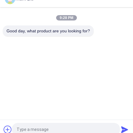
Borstel van de het Haarmake-up/Houten de Make-upborstels
van het Handvat Hoge Beëindigen
9:28 PM
De ultra Zachte Borstel van de de Wangmake-up van het
Geithaar Zuivere met Zwart Houten Handvat
Good day, what product are you looking for?
populaire categorieën
Alle
De Borstels Van De 
Hoog - De Borstels 
Luxemake-Up
Van De 
Kwaliteitsmake-Up
De Privé Borstels 
De Natuurlijke 
Van De Etiketmake-
Borstels Van De 
Up
Haarmake-Up
Synthetische Make-
De Professionele 
Upborstels
Reeks Van De Make-
Upborstel
De Borstelreeks Van 
De Inzameling Van 
De Reismake-Up
De Make-Upborstel
Vraag een offerte aan