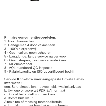
Primaire concurrentievoordelen:
1. Geen haarverlies
2. Handgemaakt door vakmensen
3 · 100% dierproefvrij
4 · Geen vallen, geen scheuren
5 · Langdurige, lange service na verkoop
6 · Geen strepen, geen vervagende kleur
7 · Milieumateriaal
8 · AQL-standaard QC-inspectie
9 · Fabrieksaudits en ISO-gecertificeerd bedrijf
Service Knowhow voor aangepaste Private Label-
informatie:
een.
Borstelmodellen, hoeveelheid, kwaliteitsniveau
b.
Uw logo ontwerp art PDF & AI-formaat
c.
Borstel behandelt vorm en kleur
d.
Borstelhuls kleur
Aluminium of messing materiaalferrule
e.
Logokleur op het handvat van de borstel