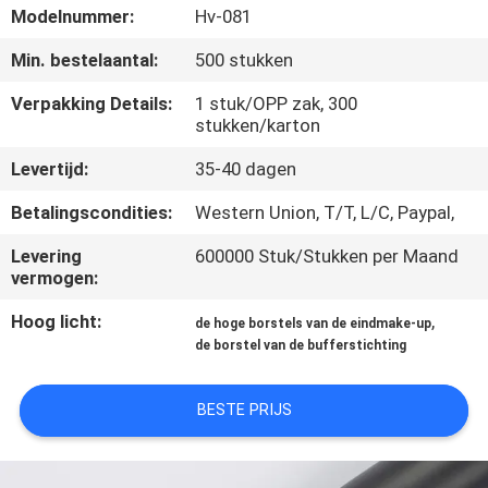
SITEMAP
Modelnummer:
Hv-081
Min. bestelaantal:
500 stukken
PRIVACY
Verpakking Details:
1 stuk/OPP zak, 300
POLICY
stukken/karton
Levertijd:
35-40 dagen
Betalingscondities:
Western Union, T/T, L/C, Paypal,
Levering
600000 Stuk/Stukken per Maand
vermogen:
Hoog licht:
,
de hoge borstels van de eindmake-up
de borstel van de bufferstichting
BESTE PRIJS