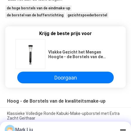
de hoge borstels van de eindmake-up
de borstel van de bufferstichting
gezichtspoederborstel
Krijg de beste prijs voor
Vlakke Gezicht het Mengen
Hoogte - de Borstels van de
kwaliteitsmake-up met
Wreedheids Vrije Natuurlijke
Vezel
Doorgaan
Hoog - de Borstels van de kwaliteitsmake-up
Klassieke Volledige Ronde Kabuki-Make-upborstel met Extra
Zacht Geithaar
Mark Liu
Van de de Ventilatorgeit van de Voniraschoonheid de Grote