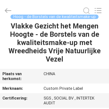
2026
Changsha
Chanmy
Cosmetics
Co.,
Hoog - de Borstels van de kwaliteitsmake-up
Ltd.
All
Vlakke Gezicht het Mengen
HUIS
Rights
Reserved.
Hoogte - de Borstels van de
PRODUCTEN
kwaliteitsmake-up met
Wreedheids Vrije Natuurlijke
ONGEVEER
Vezel
ONS
Plaats van
CHINA
herkomst:
FABRIEKSREIS
Merknaam:
Custom Private Label
KWALITEITSCONTROLE
Certificering:
SGS , SOCIAL BV , INTERTEK
AUDIT