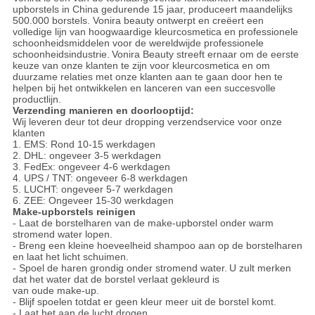
upborstels in China gedurende 15 jaar, produceert maandelijks
500.000 borstels. Vonira beauty ontwerpt en creëert een
volledige lijn van hoogwaardige kleurcosmetica en professionele
schoonheidsmiddelen voor de wereldwijde professionele
schoonheidsindustrie.
Vonira Beauty streeft ernaar om de eerste
keuze van onze klanten te zijn voor kleurcosmetica en om
duurzame relaties met onze klanten aan te gaan door hen te
helpen bij het ontwikkelen en lanceren van een succesvolle
productlijn.
Verzending manieren en doorlooptijd:
Wij leveren deur tot deur dropping verzendservice voor onze
klanten
1. EMS: Rond 10-15 werkdagen
2. DHL: ongeveer 3-5 werkdagen
3. FedEx: ongeveer 4-6 werkdagen
4. UPS / TNT: ongeveer 6-8 werkdagen
5. LUCHT: ongeveer 5-7 werkdagen
6. ZEE: Ongeveer 15-30 werkdagen
Make-upborstels reinigen
- Laat de borstelharen van de make-upborstel onder warm
stromend water lopen.
- Breng een kleine hoeveelheid shampoo aan op de borstelharen
en laat het licht schuimen.
- Spoel de haren grondig onder stromend water.
U zult merken
dat het water dat de borstel verlaat gekleurd is
van oude make-up.
- Blijf spoelen totdat er geen kleur meer uit de borstel komt.
- Laat het aan de lucht drogen.