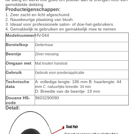
gemiddelde dekking
Producteigenschappen:
1.
Zeer zacht en licht afgeschuind.
2.
Nauwkeurige plaatsing van blush.
3. Ideaal voor professionele salon- of doe-het-gebruikers.
4. Gemakkelijk te gebruiken en gemakkelijk mee te nemen
Modelnummer
HV-044
Borstelkop
Geitenhaar
Beentje
Zilver messing
Omgaan met
Mat houten handvat
Gebruik
Gebruik voor poederapplicatie
Technische
A: volledige lengte: 186 mm B: haarlengte: 44
data
mm
C: natuurlijke breedte: 34 mm
D: Breedte van de beentje: 19 mm
Douane HS-
9603290090
code
Detail: