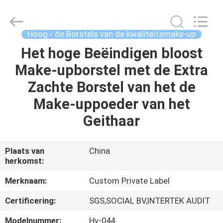
2026
Changsha
Chanmy
Cosmetics
Co.,
Hoog - de Borstels van de kwaliteitsmake-up
Ltd.
All
Het hoge Beëindigen bloost
HUIS
Rights
Reserved.
Make-upborstel met de Extra
PRODUCTEN
Zachte Borstel van het de
Make-uppoeder van het
ONGEVEER
Geithaar
ONS
Plaats van
China
herkomst:
FABRIEKSREIS
Merknaam:
Custom Private Label
KWALITEITSCONTROLE
Certificering:
SGS,SOCIAL BV,INTERTEK AUDIT
Modelnummer:
Hv-044