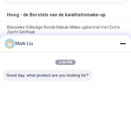
Hoog - de Borstels van de kwaliteitsmake-up
Klassieke Volledige Ronde Kabuki-Make-upborstel met Extra
Zacht Geithaar
Mark Liu
Van de de Ventilatorgeit van de Voniraschoonheid de Grote
Borstel van de het Haarmake-up/Houten de Make-upborstels
van het Handvat Hoge Beëindigen
1:46 PM
De ultra Zachte Borstel van de de Wangmake-up van het
Geithaar Zuivere met Zwart Houten Handvat
Good day, what product are you looking for?
populaire categorieën
Alle
De Borstels Van De 
Hoog - De Borstels 
Luxemake-Up
Van De 
Kwaliteitsmake-Up
De Privé Borstels 
De Natuurlijke 
Van De Etiketmake-
Borstels Van De 