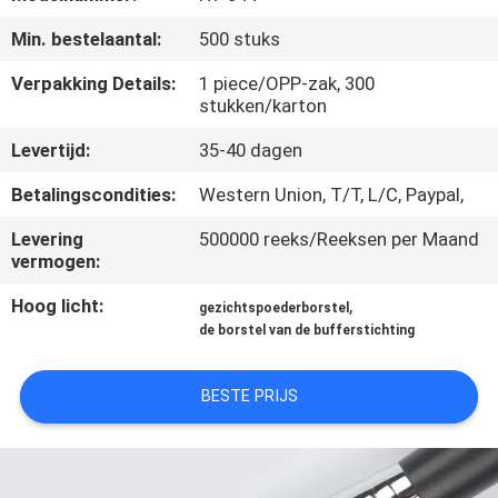
SITEMAP
Min. bestelaantal:
500 stuks
PRIVACY
Verpakking Details:
1 piece/OPP-zak, 300
stukken/karton
POLICY
Levertijd:
35-40 dagen
Betalingscondities:
Western Union, T/T, L/C, Paypal,
Levering
500000 reeks/Reeksen per Maand
vermogen:
Hoog licht:
,
gezichtspoederborstel
de borstel van de bufferstichting
BESTE PRIJS