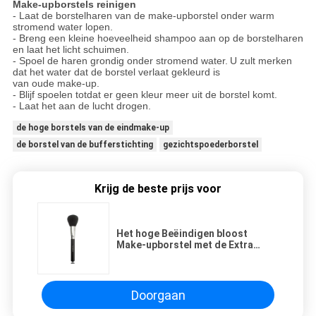
Make-upborstels reinigen
- Laat de borstelharen van de make-upborstel onder warm
stromend water lopen.
- Breng een kleine hoeveelheid shampoo aan op de borstelharen
en laat het licht schuimen.
- Spoel de haren grondig onder stromend water.
U zult merken
dat het water dat de borstel verlaat gekleurd is
van oude make-up.
- Blijf spoelen totdat er geen kleur meer uit de borstel komt.
- Laat het aan de lucht drogen.
de hoge borstels van de eindmake-up
de borstel van de bufferstichting
gezichtspoederborstel
Krijg de beste prijs voor
Het hoge Beëindigen bloost
Make-upborstel met de Extra
Zachte Borstel van het de Make-
uppoeder van het Geithaar
Doorgaan