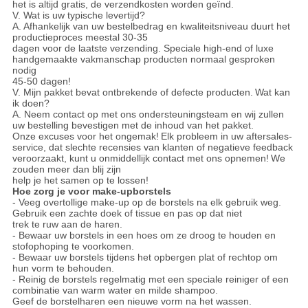
het is altijd gratis, de verzendkosten worden geïnd.
V. Wat is uw typische levertijd?
A. Afhankelijk van uw bestelbedrag en kwaliteitsniveau duurt het
productieproces meestal 30-35
dagen voor de laatste verzending. Speciale high-end of luxe
handgemaakte vakmanschap producten normaal gesproken
nodig
45-50 dagen!
V. Mijn pakket bevat ontbrekende of defecte producten.
Wat kan
ik doen?
A. Neem contact op met ons ondersteuningsteam en wij zullen
uw bestelling bevestigen met de inhoud van het pakket.
Onze excuses voor het ongemak!
Elk probleem in uw aftersales-
service, dat slechte
recensies van
klanten
of negatieve feedback
veroorzaakt,
kunt
u onmiddellijk contact met ons opnemen!
We
zouden meer dan blij zijn
help je het samen op te lossen!
Hoe zorg je voor make-upborstels
- Veeg overtollige make-up op de borstels na elk gebruik weg.
Gebruik een zachte doek of tissue en pas op dat niet
trek te ruw aan de haren.
- Bewaar uw borstels in een hoes om ze droog te houden en
stofophoping te voorkomen.
- Bewaar uw borstels tijdens het opbergen plat of rechtop om
hun vorm te behouden.
- Reinig de borstels regelmatig met een speciale reiniger of een
combinatie van warm water en milde shampoo.
Geef de borstelharen een nieuwe vorm na het wassen.