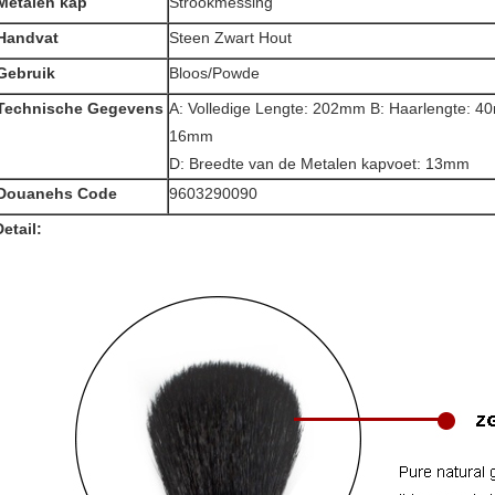
Metalen kap
Strookmessing
Handvat
Steen Zwart Hout
Gebruik
Bloos/Powde
Technische Gegevens
A: Volledige Lengte: 202mm B: Haarlengte: 40
16mm
D: Breedte van de Metalen kapvoet: 13mm
Douanehs Code
9603290090
Detail: