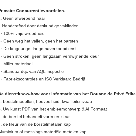
Primaire Concurrentievoordelen:
1. Geen afwerpend haar
Handcrafted door deskundige vaklieden
2.
3· 100% vrije wreedheid
4· Geen weg het vallen, geen het barsten
5· De langdurige, lange naverkoopdienst
6· Geen stroken, geen langzaam verdwijnende kleur
7· Milieumateriaal
8· Standaardqc van AQL Inspectie
9· Fabriekscontroles en ISO Verklaard Bedrijf
De dienstknow-how voor Informatie van het Douane de Privé Etike
a. borstelmodellen, hoeveelheid, kwaliteitsniveau
b. Uw kunst PDF van het embleemontwerp & AI Formaat
c. de borstel behandelt vorm en kleur
d. de kleur van de borstelmetalen kap
Aluminium of messings materiële metalen kap