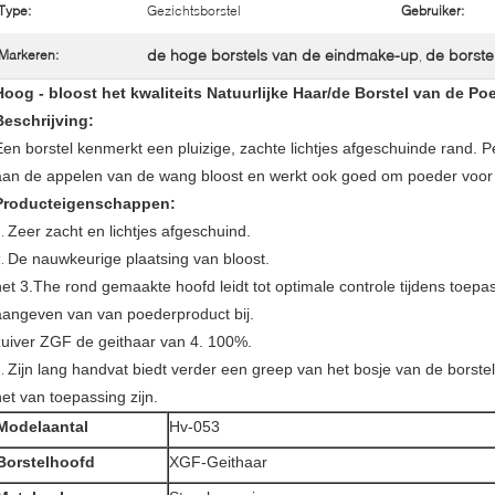
Type:
Gezichtsborstel
Gebruiker:
de hoge borstels van de eindmake-up
de borste
Markeren:
,
Hoog - bloost het kwaliteits Natuurlijke Haar/de Borstel van de 
Beschrijving:
Een borstel kenmerkt een pluizige, zachte lichtjes afgeschuinde rand. P
aan de appelen van de wang bloost en werkt ook goed om poeder voor 
Producteigenschappen:
Zeer zacht en lichtjes afgeschuind.
1.
De nauwkeurige plaatsing van bloost.
2.
het 3.The rond gemaakte hoofd leidt tot optimale controle tijdens toepa
aangeven van van poederproduct bij.
zuiver ZGF de geithaar van 4. 100%.
Zijn lang handvat biedt verder een greep van het bosje van de bors
5.
het van toepassing zijn.
Modelaantal
Hv-053
Borstelhoofd
XGF-Geithaar