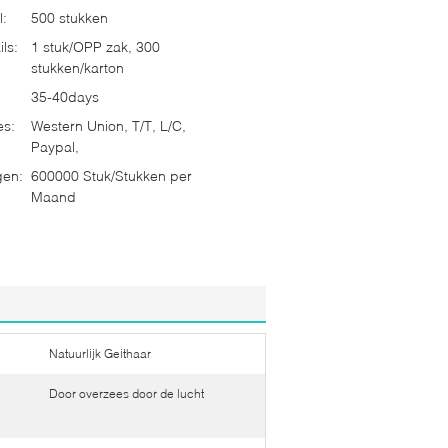
l:
500 stukken
ls:
1 stuk/OPP zak, 300
stukken/karton
35-40days
es:
Western Union, T/T, L/C,
Paypal,
gen:
600000 Stuk/Stukken per
Maand
Natuurlijk Geithaar
Door overzees door de lucht