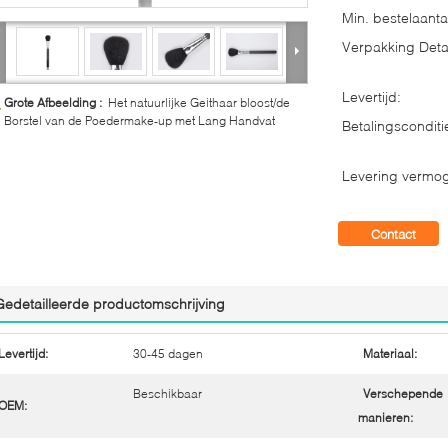
Min. bestelaanta
Verpakking Detai
Levertijd:
Grote Afbeelding :
Het natuurlijke Geithaar bloost/de
Borstel van de Poedermake-up met Lang Handvat
Betalingsconditi
Levering vermo
Contact
Gedetailleerde productomschrijving
Levertijd:
30-45 dagen
Materiaal:
Beschikbaar
Verschepende
OEM:
manieren: