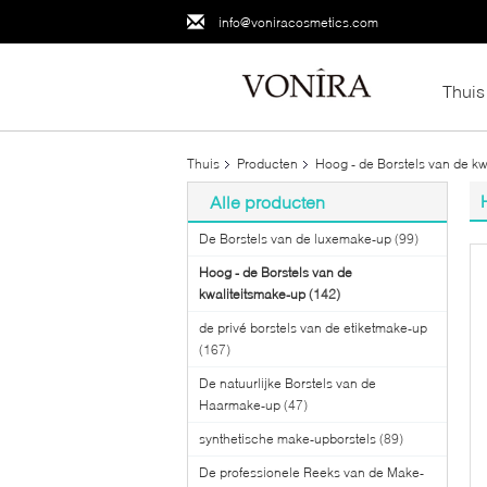
info@voniracosmetics.com
Thuis
Thuis
Producten
Hoog - de Borstels van de kw
Alle producten
De Borstels van de luxemake-up
(99)
Hoog - de Borstels van de
kwaliteitsmake-up
(142)
de privé borstels van de etiketmake-up
(167)
De natuurlijke Borstels van de
Haarmake-up
(47)
synthetische make-upborstels
(89)
De professionele Reeks van de Make-