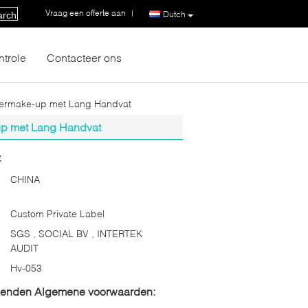
Vraag een offerte aan
|
Dutch
arch
ntrole
Contacteer ons
oedermake-up met Lang Handvat
-up met Lang Handvat
:
CHINA
Custom Private Label
SGS , SOCIAL BV , INTERTEK
AUDIT
Hv-053
zenden Algemene voorwaarden: