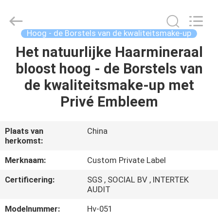
2026
Changsha
Chanmy
Cosmetics
Co.,
Hoog - de Borstels van de kwaliteitsmake-up
Ltd.
All
Het natuurlijke Haarmineraal
HUIS
Rights
Reserved.
bloost hoog - de Borstels van
PRODUCTEN
de kwaliteitsmake-up met
Privé Embleem
ONGEVEER
ONS
Plaats van
China
herkomst:
FABRIEKSREIS
Merknaam:
Custom Private Label
Certificering:
SGS , SOCIAL BV , INTERTEK
KWALITEITSCONTROLE
AUDIT
Modelnummer:
Hv-051