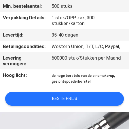
SITEMAP
Min. bestelaantal:
500 stuks
Verpakking Details:
1 stuk/OPP zak, 300
PRIVACY
stukken/karton
POLICY
Levertijd:
35-40 dagen
Betalingscondities:
Western Union, T/T, L/C, Paypal,
Levering
600000 stuk/Stukken per Maand
vermogen:
Hoog licht:
,
de hoge borstels van de eindmake-up
gezichtspoederborstel
BESTE PRIJS