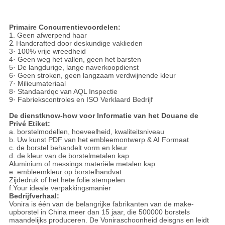
Primaire Concurrentievoordelen:
1. Geen afwerpend haar
2.
Handcrafted door deskundige vaklieden
3· 100% vrije wreedheid
4· Geen weg het vallen, geen het barsten
5· De langdurige, lange naverkoopdienst
6· Geen stroken, geen langzaam verdwijnende kleur
7· Milieumateriaal
8· Standaardqc van AQL Inspectie
9· Fabriekscontroles en ISO Verklaard Bedrijf
De dienstknow-how voor Informatie van het Douane de
Privé Etiket:
a. borstelmodellen, hoeveelheid, kwaliteitsniveau
b. Uw kunst PDF van het embleemontwerp & AI Formaat
c. de borstel behandelt vorm en kleur
d. de kleur van de borstelmetalen kap
Aluminium of messings materiële metalen kap
e. embleemkleur op borstelhandvat
Zijdedruk of het hete folie stempelen
f.Your ideale verpakkingsmanier
Bedrijfverhaal:
Vonira is één van de belangrijke fabrikanten van de make-
upborstel in China meer dan 15 jaar, die 500000 borstels
maandelijks produceren. De Voniraschoonheid deisgns en leidt