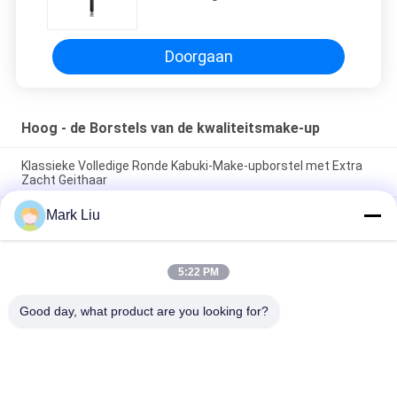
kwaliteitsmake-up met Privé
Embleem
Doorgaan
Hoog - de Borstels van de kwaliteitsmake-up
Klassieke Volledige Ronde Kabuki-Make-upborstel met Extra
Zacht Geithaar
Mark Liu
Van de de Ventilatorgeit van de Voniraschoonheid de Grote
Borstel van de het Haarmake-up/Houten de Make-upborstels
van het Handvat Hoge Beëindigen
5:22 PM
De ultra Zachte Borstel van de de Wangmake-up van het
Geithaar Zuivere met Zwart Houten Handvat
Good day, what product are you looking for?
populaire categorieën
Alle
De Borstels Van De 
Hoog - De Borstels 