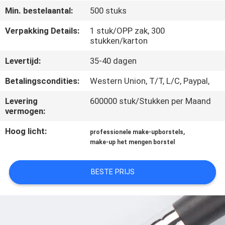
SITEMAP
Min. bestelaantal:
500 stuks
Verpakking Details:
1 stuk/OPP zak, 300
PRIVACY
stukken/karton
POLICY
Levertijd:
35-40 dagen
Betalingscondities:
Western Union, T/T, L/C, Paypal,
Levering
600000 stuk/Stukken per Maand
vermogen:
Hoog licht:
,
professionele make-upborstels
make-up het mengen borstel
BESTE PRIJS