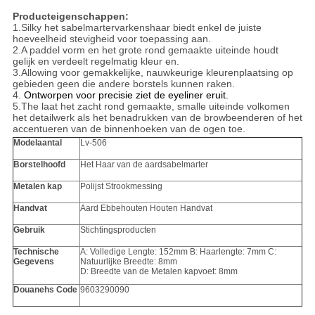
Producteigenschappen:
1.Silky het sabelmartervarkenshaar biedt enkel de juiste
hoeveelheid stevigheid voor toepassing aan.
2.A
paddel vorm en het grote rond gemaakte uiteinde houdt
gelijk en verdeelt regelmatig kleur en.
3.Allowing voor gemakkelijke, nauwkeurige kleurenplaatsing op
gebieden geen die andere borstels kunnen raken.
4.
Ontworpen voor precisie ziet de eyeliner eruit.
5.The laat het zacht rond gemaakte, smalle uiteinde volkomen
het detailwerk als het benadrukken van de browbeenderen of het
accentueren van de binnenhoeken van de ogen toe.
Modelaantal
Lv-506
Borstelhoofd
Het Haar van de aardsabelmarter
Metalen kap
Polijst Strookmessing
Handvat
Aard Ebbehouten Houten Handvat
Gebruik
Stichtingsproducten
Technische
A: Volledige Lengte: 152mm B: Haarlengte: 7mm C:
Gegevens
Natuurlijke Breedte: 8mm
D: Breedte van de Metalen kapvoet: 8mm
Douanehs Code
9603290090