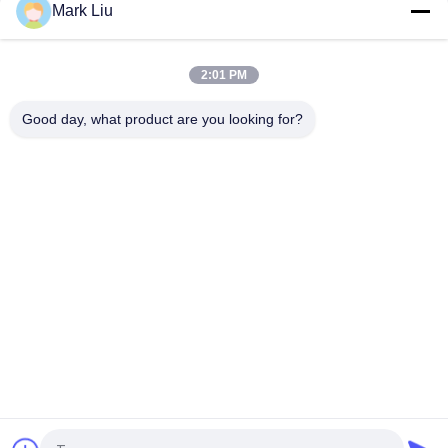
Mark Liu
De luxe schuinde de borstel van de poedermake-up met
Verbazend zacht en Dicht Donker Bruin XGF-Geithaar af
2:01 PM
De Stichtingsborstel van de luxekunstenaar met het ultra
Luxehaar van de Aardsabelmarter
Good day, what product are you looking for?
populaire categorieën
Alle
De Borstels Van De 
Hoog - De Borstels 
Luxemake-Up
Van De 
Kwaliteitsmake-Up
De Privé Borstels 
De Natuurlijke 
Van De Etiketmake-
Borstels Van De 
Up
Haarmake-Up
Synthetische Make-
De Professionele 
Upborstels
Reeks Van De Make-
Upborstel
De Borstelreeks Van 
De Inzameling Van 
De Reismake-Up
De Make-Upborstel