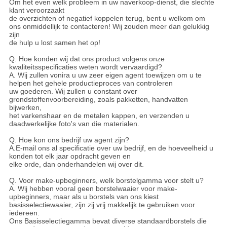
Om het even welk probleem in uw naverkoop-dienst, die slechte
klant veroorzaakt
de overzichten of negatief koppelen terug, bent u welkom om
ons onmiddellijk te contacteren! Wij zouden meer dan gelukkig
zijn
de hulp u lost samen het op!
Q. Hoe konden wij dat ons product volgens onze
kwaliteitsspecificaties weten wordt vervaardigd?
A. Wij zullen vonira u uw zeer eigen agent toewijzen om u te
helpen het gehele productieproces van controleren
uw goederen. Wij zullen u constant over
grondstoffenvoorbereiding, zoals pakketten, handvatten
bijwerken,
het varkenshaar en de metalen kappen, en verzenden u
daadwerkelijke foto's van die materialen.
Q. Hoe kon ons bedrijf uw agent zijn?
A.E-mail ons al specificatie over uw bedrijf, en de hoeveelheid u
konden tot elk jaar opdracht geven en
elke orde, dan onderhandelen wij over dit.
Q. Voor make-upbeginners, welk borstelgamma voor stelt u?
A. Wij hebben vooral geen borstelwaaier voor make-
upbeginners, maar als u borstels van ons kiest
basisselectiewaaier, zijn zij vrij makkelijk te gebruiken voor
iedereen.
Ons Basisselectiegamma bevat diverse standaardborstels die