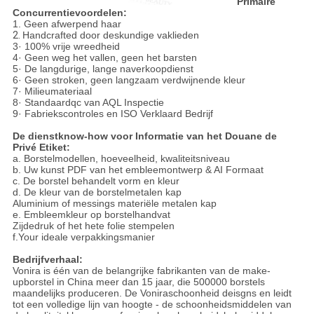
Primaire
Concurrentievoordelen:
1. Geen afwerpend haar
2.
Handcrafted door deskundige vaklieden
3· 100% vrije wreedheid
4· Geen weg het vallen, geen het barsten
5· De langdurige, lange naverkoopdienst
6· Geen stroken, geen langzaam verdwijnende kleur
7· Milieumateriaal
8· Standaardqc van AQL Inspectie
9· Fabriekscontroles en ISO Verklaard Bedrijf
De dienstknow-how voor Informatie van het Douane de
Privé Etiket:
a. Borstelmodellen, hoeveelheid, kwaliteitsniveau
b. Uw kunst PDF van het embleemontwerp & AI Formaat
c. De borstel behandelt vorm en kleur
d. De kleur van de borstelmetalen kap
Aluminium of messings materiële metalen kap
e. Embleemkleur op borstelhandvat
Zijdedruk of het hete folie stempelen
f.Your ideale verpakkingsmanier
Bedrijfverhaal:
Vonira is één van de belangrijke fabrikanten van de make-
upborstel in China meer dan 15 jaar, die 500000 borstels
maandelijks produceren. De Voniraschoonheid deisgns en leidt
tot een volledige lijn van hoogte - de schoonheidsmiddelen van