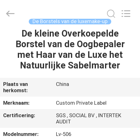
2026
Changsha
Chanmy
Cosmetics
Co.,
De Borstels van de luxemake-up
Ltd.
All
De kleine Overkoepelde
HUIS
Rights
Reserved.
Borstel van de Oogbepaler
PRODUCTEN
met Haar van de Luxe het
Natuurlijke Sabelmarter
ONGEVEER
ONS
Plaats van
China
herkomst:
FABRIEKSREIS
Merknaam:
Custom Private Label
Certificering:
SGS , SOCIAL BV , INTERTEK
KWALITEITSCONTROLE
AUDIT
Modelnummer:
Lv-506