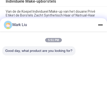
Individuele Make-upborstels
Van de de Koepel Individueel Make-up van het douane Privé
Etiket de Borstels Zacht Synthetisch Haar of Natrual-Haar
Mark Liu
XGF Individuele make-upborstels Geitenhaar Tapered Face
Kabuki-borstel met natuurlijk ebbenhouten handvat
De kleine Vlakke Individuele Make-up borstelt/treedt als buffer
5:51 PM
op Make-up voor Borstels Drie Tonen Zachte en Flexibele
Vezels
Good day, what product are you looking for?
populaire categorieën
Alle
De Borstels Van De 
Hoog - De Borstels 
Luxemake-Up
Van De 
Kwaliteitsmake-Up
De Privé Borstels 
De Natuurlijke 
Van De Etiketmake-
Borstels Van De 
Up
Haarmake-Up
Synthetische Make-
De Professionele 