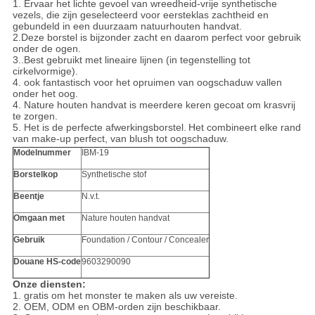
1. Ervaar het lichte gevoel van wreedheid-vrije synthetische
vezels, die zijn geselecteerd voor eersteklas zachtheid en
gebundeld in een duurzaam natuurhouten handvat.
2.Deze borstel is bijzonder zacht en daarom perfect voor gebruik
onder de ogen.
3..Best gebruikt met lineaire lijnen (in tegenstelling tot
cirkelvormige).
4. ook fantastisch voor het opruimen van oogschaduw vallen
onder het oog.
4. Nature houten handvat is meerdere keren gecoat om krasvrij
te zorgen.
5. Het is de perfecte afwerkingsborstel.
Het combineert elke rand
van make-up perfect, van blush tot oogschaduw.
Modelnummer
IBM-19
Borstelkop
Synthetische stof
Beentje
N.v.t.
Omgaan met
Nature houten handvat
Gebruik
Foundation / Contour / Concealer
Douane HS-code
9603290090
Onze diensten:
1. gratis om het monster te maken als uw vereiste.
2. OEM, ODM en OBM-orden zijn beschikbaar.