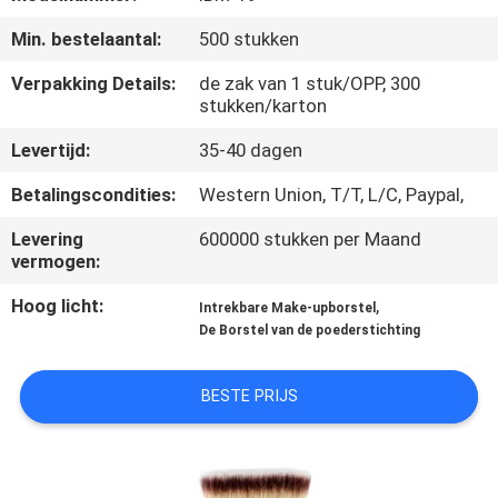
SITEMAP
Min. bestelaantal:
500 stukken
PRIVACY
Verpakking Details:
de zak van 1 stuk/OPP, 300
stukken/karton
POLICY
Levertijd:
35-40 dagen
Betalingscondities:
Western Union, T/T, L/C, Paypal,
Levering
600000 stukken per Maand
vermogen:
Hoog licht:
,
Intrekbare Make-upborstel
De Borstel van de poederstichting
BESTE PRIJS