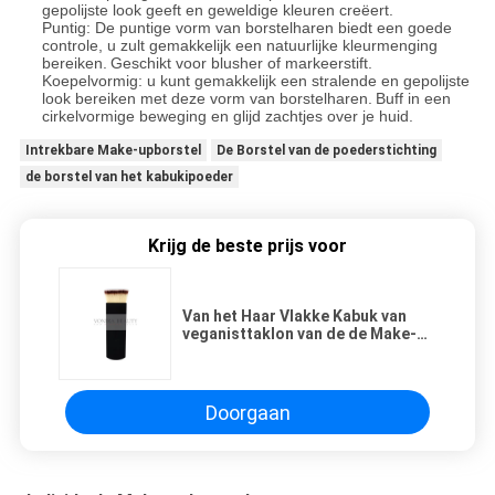
gepolijste look geeft en geweldige kleuren creëert.
Puntig: De puntige vorm van borstelharen biedt een goede
controle, u zult gemakkelijk een natuurlijke kleurmenging
bereiken.
Geschikt voor blusher of markeerstift.
Koepelvormig: u kunt gemakkelijk een stralende en gepolijste
look bereiken met deze vorm van borstelharen.
Buff in een
cirkelvormige beweging en glijd zachtjes over je huid.
Intrekbare Make-upborstel
De Borstel van de poederstichting
de borstel van het kabukipoeder
Krijg de beste prijs voor
Van het Haar Vlakke Kabuk van
veganisttaklon van de de Make-
upborstel van de de
Groottecontour Kleine de Make-
upborstel
Doorgaan