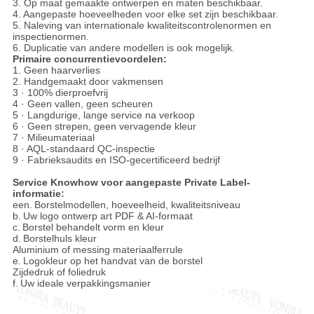
3. Op maat gemaakte ontwerpen en maten beschikbaar.
4. Aangepaste hoeveelheden voor elke set zijn beschikbaar.
5. Naleving van internationale kwaliteitscontrolenormen en
inspectienormen.
6. Duplicatie van andere modellen is ook mogelijk.
Primaire concurrentievoordelen:
1. Geen haarverlies
2. Handgemaakt door vakmensen
3 · 100% dierproefvrij
4 · Geen vallen, geen scheuren
5 · Langdurige, lange service na verkoop
6 · Geen strepen, geen vervagende kleur
7 · Milieumateriaal
8 · AQL-standaard QC-inspectie
9 · Fabrieksaudits en ISO-gecertificeerd bedrijf
Service Knowhow voor aangepaste Private Label-
informatie:
een.
Borstelmodellen, hoeveelheid, kwaliteitsniveau
b.
Uw logo ontwerp art PDF & AI-formaat
c.
Borstel behandelt vorm en kleur
d.
Borstelhuls kleur
Aluminium of messing materiaalferrule
e.
Logokleur op het handvat van de borstel
Zijdedruk of foliedruk
f.
Uw ideale verpakkingsmanier