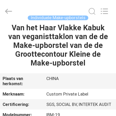
2026
Changsha
Chanmy
Cosmetics
Co.,
Individuele Make-upborstels
Ltd.
All
Van het Haar Vlakke Kabuk
HUIS
Rights
Reserved.
van veganisttaklon van de de
PRODUCTEN
Make-upborstel van de de
Groottecontour Kleine de
ONGEVEER
Make-upborstel
ONS
Plaats van
CHINA
herkomst:
FABRIEKSREIS
Merknaam:
Custom Private Label
KWALITEITSCONTROLE
Certificering:
SGS, SOCIAL BV, INTERTEK AUDIT
Modelnummer:
IBM-19