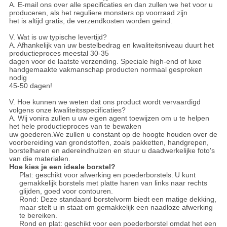
A. E-mail ons over alle specificaties en dan zullen we het voor u
produceren, als het reguliere monsters op voorraad zijn
het is altijd gratis, de verzendkosten worden geïnd.
V. Wat is uw typische levertijd?
A. Afhankelijk van uw bestelbedrag en kwaliteitsniveau duurt het
productieproces meestal 30-35
dagen voor de laatste verzending. Speciale high-end of luxe
handgemaakte vakmanschap producten normaal gesproken
nodig
45-50 dagen!
V. Hoe kunnen we weten dat ons product wordt vervaardigd
volgens onze kwaliteitsspecificaties?
A. Wij vonira zullen u uw eigen agent toewijzen om u te helpen
het hele productieproces van te bewaken
uw goederen.We zullen u constant op de hoogte houden over de
voorbereiding van grondstoffen, zoals pakketten, handgrepen,
borstelharen en adereindhulzen en stuur u daadwerkelijke foto's
van die materialen.
Hoe kies je een ideale borstel?
Plat: geschikt voor afwerking en poederborstels.
U kunt
gemakkelijk borstels met platte haren van links naar rechts
glijden, goed voor contouren.
Rond: Deze standaard borstelvorm biedt een matige dekking,
maar stelt u in staat om gemakkelijk een naadloze afwerking
te bereiken.
Rond en plat: geschikt voor een poederborstel omdat het een