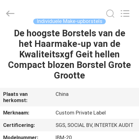
2026
Changsha
Chanmy
Cosmetics
Co.,
Individuele Make-upborstels
Ltd.
All
De hoogste Borstels van de
HUIS
Rights
Reserved.
het Haarmake-up van de
PRODUCTEN
Kwaliteitsxgf Geit hellen
Compact blozen Borstel Grote
ONGEVEER
Grootte
ONS
Plaats van
China
herkomst:
FABRIEKSREIS
Merknaam:
Custom Private Label
KWALITEITSCONTROLE
Certificering:
SGS, SOCIAL BV, INTERTEK AUDIT
Modelnummer:
IBM-20