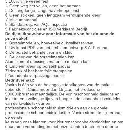
3.100% vrije wreedheid
4.
Geen weg het vallen, geen het barsten
5.
De langdurige, lange naverkoopdienst
6.
Geen stroken, geen langzaam verdwijnende kleur
7.
Milieumateriaal
8.
Standaardqc van AQL Inspectie
9·Fabriekscontroles en ISO Verklaard Bedrijf
De dienstknow-how voor informatie van het douane de
privé etiket:
a.
Borstelmodellen, hoeveelheid, kwaliteitsniveau
b.
Uw kunst PDF van het embleemontwerp & AI Formaat
c.
De borstel behandelt vorm en kleur
d.
De kleur van de borstelmetalen kap
Aluminium of messings materiële metalen kap
e.
Embleemkleur op borstelhandvat
Zijdedruk of het hete folie stempelen
f.Your ideale verpakkingsmanier
Bedrijfverhaal:
Vonira is één van de belangrijke fabrikanten van de make-
upborstel in China meer dan 15 jaar, het produceren
500000brushes maandelijks. De Voniraschoonheid deisgns en
leidt tot een volledige lijn van hoogte - de schoonheidsmiddelen
van de kwaliteitskleur en
professionele schoonheidshulpmiddelen aan de globale
professionele schoonheidsindustrie. Vonira streeft te zijn ernaar
de eerste
keus van onze klanten voor kleurenschoonheidsmiddelen en om
duurzame verhoudingen met onze cliënten te creëren door te