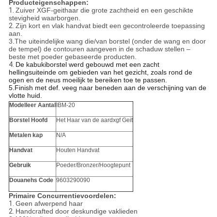
Producteigenschappen:
1.
Zuiver XGF-geithaar die grote zachtheid en een geschikte
stevigheid waarborgen.
2.
Zijn kort en vlak handvat biedt een gecontroleerde toepassing
aan.
3.The uiteindelijke wang die/van borstel (onder de wang en door
de tempel) de contouren aangeven in de schaduw stellen –
beste met poeder gebaseerde producten.
4.
De kabukiborstel werd gebouwd met een zacht
hellingsuiteinde om gebieden van het gezicht, zoals rond de
ogen en de neus moeilijk te bereiken toe te passen.
5.Finish met def. veeg naar beneden aan de verschijning van de
vlotte huid.
Modelleer Aantal
IBM-20
Borstel Hoofd
Het Haar van de aardxgf Geit
Metalen kap
N/A
Handvat
Houten Handvat
Gebruik
Poeder/Bronzer/Hoogtepunt
Douanehs Code
9603290090
Primaire Concurrentievoordelen:
1.
Geen afwerpend haar
2.
Handcrafted door deskundige vaklieden