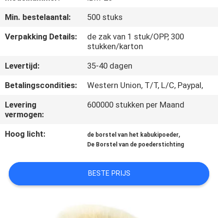
SITEMAP
Min. bestelaantal:
500 stuks
PRIVACY
Verpakking Details:
de zak van 1 stuk/OPP, 300
stukken/karton
POLICY
Levertijd:
35-40 dagen
Betalingscondities:
Western Union, T/T, L/C, Paypal,
Levering
600000 stukken per Maand
vermogen:
Hoog licht:
,
de borstel van het kabukipoeder
De Borstel van de poederstichting
BESTE PRIJS