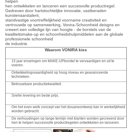
helpen
hen ontwikkelen en lanceren een succesvolle productregel.
Gedreven door hartstochtelijke innovatie, vastberaden
kunstenaarstalent,
standvastige voortreffelijkheid voorname creativiteit en
vertrouwde op samenwerking, Vonira-Schoonheid deisgns en
creeert een volledige lijn van hoogte - de borstels van de
kwaliteitsmake-up en schoonheidshulpmiddelen aan de globale
professionele schoonheid
de industrie.
Waarom VONIRA kies
15 jaar ervaringen om MAKE-UPborstel te vervaardigen en uit te
voeren.
Ontwikkelingsvaardigheid op hoog niveau en geavanceerde
technieken.
Betrouwbare productiekwaliteit.
Snelle levering en beste prijs.
Om het even welk concept van het douaneontwerp kan in werkelijkheid
worden gebracht.
De verhoudingen op lange termijn met klanten worden gecreeerd door
hen te helpen succesvolle productregelen ontwikkelen en lanceren.