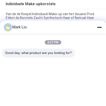
Individuele Make-upborstels
Van de de Koepel Individueel Make-up van het douane Privé
Etiket de Borstels Zacht Synthetisch Haar of Natrual-Haar
Mark Liu
XGF Individuele make-upborstels Geitenhaar Tapered Face
Kabuki-borstel met natuurlijk ebbenhouten handvat
De kleine Vlakke Individuele Make-up borstelt/treedt als buffer
8:27 PM
op Make-up voor Borstels Drie Tonen Zachte en Flexibele
Vezels
Good day, what product are you looking for?
populaire categorieën
Alle
De Borstels Van De 
Hoog - De Borstels 
Luxemake-Up
Van De 
Kwaliteitsmake-Up
De Privé Borstels 
De Natuurlijke 
Van De Etiketmake-
Borstels Van De 
Up
Haarmake-Up
Synthetische Make-
De Professionele 