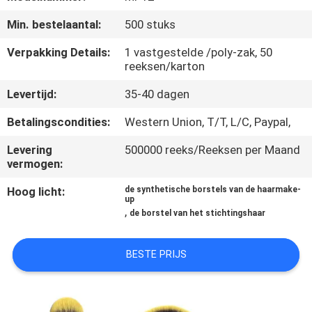
SITEMAP
Min. bestelaantal:
500 stuks
PRIVACY
Verpakking Details:
1 vastgestelde /poly-zak, 50
reeksen/karton
POLICY
Levertijd:
35-40 dagen
Betalingscondities:
Western Union, T/T, L/C, Paypal,
Levering
500000 reeks/Reeksen per Maand
vermogen:
Hoog licht:
de synthetische borstels van de haarmake-
up
,
de borstel van het stichtingshaar
BESTE PRIJS