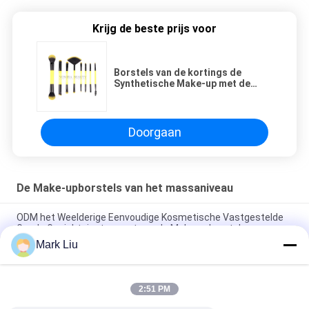
Krijg de beste prijs voor
Borstels van de kortings de
Synthetische Make-up met de
Beste Vezel van Taklon van het
Duelbeëindigen voor over Al
Toepassing
Doorgaan
De Make-upborstels van het massaniveau
ODM het Weelderige Eenvoudige Kosmetische Vastgestelde
Goede Gezichtsinstrument van de Make-upborstel
Mark Liu
Aantrekkelijke Amerikaanse de Make-upborstels van het
Massaniveau, Klassieke Kosmetische Borsteluitrusting
2:51 PM
De schitterende Glanzende Essentiële Make-up borstelt het
Heldere Gezichtsontwerp van de Hulpmiddelendouane