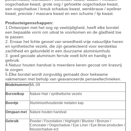
oogschaduw kwast, grote oog / gehoekte oogschaduw kwast,
een oogschaduw / kreuk schaduw kwast, wenkbrauw / eyeliner
kwast, precisie / mascara kwast en een schuine / lip kwast.
Producteigenschappen:
1.Ontworpen met het oog op veelzijdigheid, heeft elke borstel
een bepaalde vorm om uitval te voorkomen en de gladheid toe
te passen.
2. Ervaar het lichte gevoel van wreedheid-vrije natuurlijke haren
en synthetische vezels, die zijn geselecteerd voor eersteklas
zachtheid en gebundeld in een duurzame aluminiumhuls.
3. goed gecoate aluminium ferrule voelt licht en handig in
gebruik.
4.Natuur houten handvat is meerdere keren gecoat om krasvrij
te zorgen.
5.Elke borstel wordt zorgvuldig gemaakt door bekwame
vakmensen met behulp van geavanceerde penseeltechnieken.
Modelnummer
ML-09
Borstelkop
Nature Hair / synthetische vezels
Beentje
Aluminiumhoudende metalen kap
Omgaan met
Nature houten handvat
Gebruik
Poeder / Foundation / Highlight / Blusher / Bronzer /
Concealer / Oogschaduw / Eye Liner / Eye Brow-producten /
Neusschaduw ect.