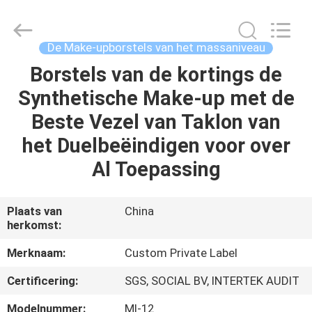
2026
Changsha
Chanmy
Cosmetics
Co.,
De Make-upborstels van het massaniveau
Ltd.
All
Borstels van de kortings de
HUIS
Rights
Reserved.
Synthetische Make-up met de
PRODUCTEN
Beste Vezel van Taklon van
het Duelbeëindigen voor over
ONGEVEER
Al Toepassing
ONS
Plaats van
China
herkomst:
FABRIEKSREIS
Merknaam:
Custom Private Label
KWALITEITSCONTROLE
Certificering:
SGS, SOCIAL BV, INTERTEK AUDIT
Modelnummer:
Ml-12