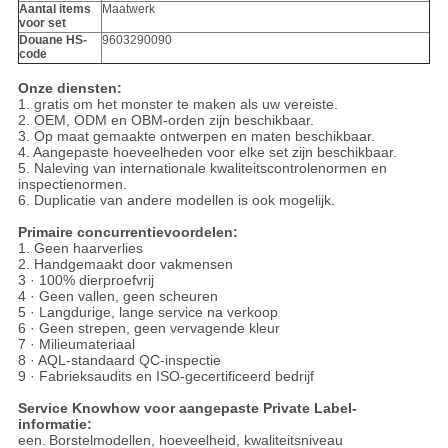
Aantal items
Maatwerk
voor set
Douane HS-
9603290090
code
Onze diensten:
1. gratis om het monster te maken als uw vereiste.
2. OEM, ODM en OBM-orden zijn beschikbaar.
3. Op maat gemaakte ontwerpen en maten beschikbaar.
4. Aangepaste hoeveelheden voor elke set zijn beschikbaar.
5. Naleving van internationale kwaliteitscontrolenormen en
inspectienormen.
6. Duplicatie van andere modellen is ook mogelijk.
Primaire concurrentievoordelen:
1. Geen haarverlies
2. Handgemaakt door vakmensen
3 · 100% dierproefvrij
4 · Geen vallen, geen scheuren
5 · Langdurige, lange service na verkoop
6 · Geen strepen, geen vervagende kleur
7 · Milieumateriaal
8 · AQL-standaard QC-inspectie
9 · Fabrieksaudits en ISO-gecertificeerd bedrijf
Service Knowhow voor aangepaste Private Label-
informatie:
een.
Borstelmodellen, hoeveelheid, kwaliteitsniveau