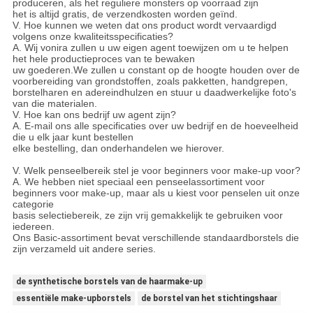
produceren, als het reguliere monsters op voorraad zijn
het is altijd gratis, de verzendkosten worden geïnd.
V. Hoe kunnen we weten dat ons product wordt vervaardigd
volgens onze kwaliteitsspecificaties?
A. Wij vonira zullen u uw eigen agent toewijzen om u te helpen
het hele productieproces van te bewaken
uw goederen.We zullen u constant op de hoogte houden over de
voorbereiding van grondstoffen, zoals pakketten, handgrepen,
borstelharen en adereindhulzen en stuur u daadwerkelijke foto's
van die materialen.
V. Hoe kan ons bedrijf uw agent zijn?
A. E-mail ons alle specificaties over uw bedrijf en de hoeveelheid
die u elk jaar kunt bestellen
elke bestelling, dan onderhandelen we hierover.
V. Welk penseelbereik stel je voor beginners voor make-up voor?
A. We hebben niet speciaal een penseelassortiment voor
beginners voor make-up, maar als u kiest voor penselen uit onze
categorie
basis selectiebereik, ze zijn vrij gemakkelijk te gebruiken voor
iedereen.
Ons Basic-assortiment bevat verschillende standaardborstels die
zijn verzameld uit andere series.
de synthetische borstels van de haarmake-up
essentiële make-upborstels
de borstel van het stichtingshaar