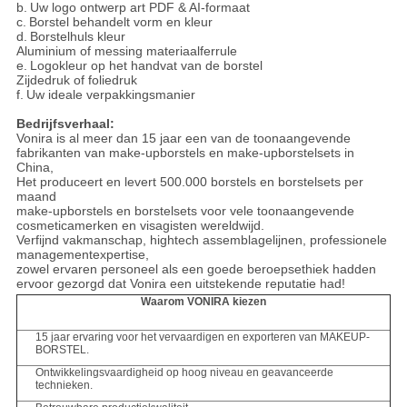
b.
Uw logo ontwerp art PDF & AI-formaat
c.
Borstel behandelt vorm en kleur
d.
Borstelhuls kleur
Aluminium of messing materiaalferrule
e.
Logokleur op het handvat van de borstel
Zijdedruk of foliedruk
f.
Uw ideale verpakkingsmanier
Bedrijfsverhaal:
Vonira is al meer dan 15 jaar een van de toonaangevende
fabrikanten van make-upborstels en make-upborstelsets in
China,
Het produceert en levert 500.000 borstels en borstelsets per
maand
make-upborstels en borstelsets voor vele toonaangevende
cosmeticamerken en visagisten wereldwijd.
Verfijnd vakmanschap, hightech assemblagelijnen, professionele
managementexpertise,
zowel ervaren personeel als een goede beroepsethiek hadden
ervoor gezorgd dat Vonira een uitstekende reputatie had!
Waarom VONIRA kiezen
15 jaar ervaring voor het vervaardigen en exporteren van MAKEUP-
BORSTEL.
Ontwikkelingsvaardigheid op hoog niveau en geavanceerde
technieken.