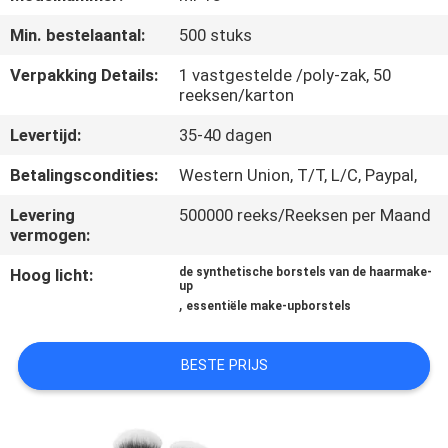
SITEMAP
Min. bestelaantal:
500 stuks
PRIVACY
Verpakking Details:
1 vastgestelde /poly-zak, 50
reeksen/karton
POLICY
Levertijd:
35-40 dagen
Betalingscondities:
Western Union, T/T, L/C, Paypal,
Levering
500000 reeks/Reeksen per Maand
vermogen:
Hoog licht:
de synthetische borstels van de haarmake-
up
,
essentiële make-upborstels
BESTE PRIJS