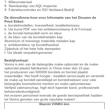
7· Milieumateriaal
8· Standaardqc van AQL Inspectie
9· Fabriekscontroles en ISO Verklaard Bedrijf
De dienstknow-how voor Informatie van het Douane de
Privé Etiket:
a. borstelmodellen, hoeveelheid, kwaliteitsniveau
b. Uw kunst PDF van het embleemontwerp & AI Formaat
c. de borstel behandelt vorm en kleur
d. de kleur van de borstelmetalen kap
Aluminium of messings materiële metalen kap
e. embleemkleur op borstelhandvat
Zijdedruk of het hete folie stempelen
f. Uw ideale verpakkingsmanier
Bedrijfverhaal:
Vonira is één van de belangrijke make-upborstel en de make-
upborstel plaatst fabrikanten in China meer dan 15 jaar,
het produceren van 500000 borstels en borstel plaatst
maandelijks. Het heeft hoogte - kwaliteit veroorzaakt en verstrekt
de make-up borstelt wereldwijd en borstelreeksen voor vele
belangrijke kosmetische merken en make-upkunstenaar.
Verfijnd vakmanschap, high-tech lopende band, professionele
beheersdeskundigheid,
het ervaren personeel evenals de goede beroepsethiek hadden
tot Vonira genoten van grote reputatie maken!
Waarom VONIRA kies