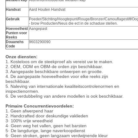
Metalen kap
Aluminiumhoudende Metalen kap
Handvat
Aard Houten Handvat
Gebruik
Poeder/Stichting/Hoogtepunt/Rouge/Bronzer/Camouflagestift/
- brow Producten/Neus die ect in de schaduw stellen.
Hoeveelheid
Aangepast
Punten voor
Reeks
Douanehs
9603290090
Code
Onze diensten:
1. Kosteloos om de steekproef als vereist uw te maken.
2. OEM, ODM en OBM-de orden zijn beschikbaar.
3. Aangepaste beschikbare ontwerpen en grootte.
4. De aangepaste hoeveelheden voor elke reeks zijn
beschikbaar.
5. Naleving van internationale kwaliteitscontrolenormen en
inspectienormen.
6. De verdubbeling van andere modellen is ook beschikbaar.
Primaire Concurrentievoordelen:
1. Geen afwerpend haar
2. Handcrafted door deskundige vaklieden
3· 100% vrije wreedheid
4· Geen weg het vallen, geen het barsten
5· De langdurige, lange naverkoopdienst
6· Geen stroken, geen langzaam verdwijnende kleur