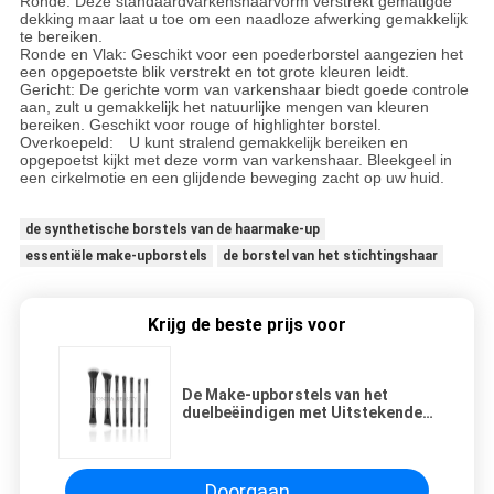
Ronde: Deze standaardvarkenshaarvorm verstrekt gematigde
dekking maar laat u toe om een naadloze afwerking gemakkelijk
te bereiken.
Ronde en Vlak: Geschikt voor een poederborstel aangezien het
een opgepoetste blik verstrekt en tot grote kleuren leidt.
Gericht: De gerichte vorm van varkenshaar biedt goede controle
aan, zult u gemakkelijk het natuurlijke mengen van kleuren
bereiken. Geschikt voor rouge of highlighter borstel.
Overkoepeld: U kunt stralend gemakkelijk bereiken en
opgepoetst kijkt met deze vorm van varkenshaar. Bleekgeel in
een cirkelmotie en een glijdende beweging zacht op uw huid.
de synthetische borstels van de haarmake-up
essentiële make-upborstels
de borstel van het stichtingshaar
Krijg de beste prijs voor
De Make-upborstels van het
duelbeëindigen met Uitstekende
Synthetische Vezel voor Volledig
Lijn Dagelijks Gebruik
Doorgaan