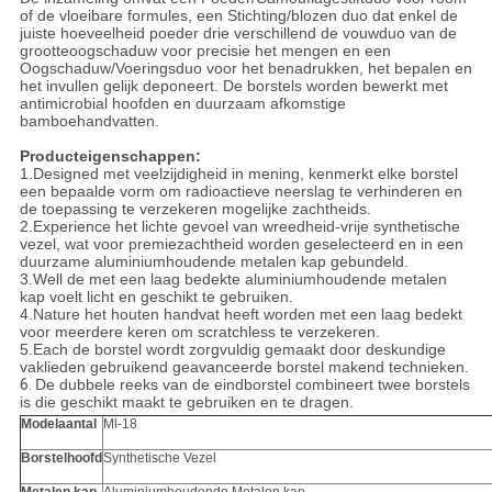
of de vloeibare formules, een Stichting/blozen duo dat enkel de
juiste hoeveelheid poeder drie verschillend de vouwduo van de
grootteoogschaduw voor precisie het mengen en een
Oogschaduw/Voeringsduo voor het benadrukken, het bepalen en
het invullen gelijk deponeert. De borstels worden bewerkt met
antimicrobial hoofden en duurzaam afkomstige
bamboehandvatten.
Producteigenschappen:
1.Designed met veelzijdigheid in mening, kenmerkt elke borstel
een bepaalde vorm om radioactieve neerslag te verhinderen en
de toepassing te verzekeren mogelijke zachtheids.
2.Experience het lichte gevoel van wreedheid-vrije synthetische
vezel, wat voor premiezachtheid worden geselecteerd en in een
duurzame aluminiumhoudende metalen kap gebundeld.
3.Well de met een laag bedekte aluminiumhoudende metalen
kap voelt licht en geschikt te gebruiken.
4.Nature het houten handvat heeft worden met een laag bedekt
voor meerdere keren om scratchless te verzekeren.
5.Each de borstel wordt zorgvuldig gemaakt door deskundige
vaklieden gebruikend geavanceerde borstel makend technieken.
6.
De dubbele reeks van de eindborstel combineert twee borstels
is die geschikt maakt te gebruiken en te dragen.
Modelaantal
Ml-18
Borstelhoofd
Synthetische Vezel