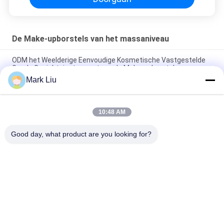
De Make-upborstels van het massaniveau
ODM het Weelderige Eenvoudige Kosmetische Vastgestelde
Goede Gezichtsinstrument van de Make-upborstel
Mark Liu
Aantrekkelijke Amerikaanse de Make-upborstels van het
Massaniveau, Klassieke Kosmetische Borsteluitrusting
10:48 AM
De schitterende Glanzende Essentiële Make-up borstelt het
Heldere Gezichtsontwerp van de Hulpmiddelendouane
Good day, what product are you looking for?
populaire categorieën
Alle
De Borstels Van De 
Hoog - De Borstels 
Luxemake-Up
Van De 
Kwaliteitsmake-Up
De Privé Borstels 
De Natuurlijke 
Van De Etiketmake-
Borstels Van De 