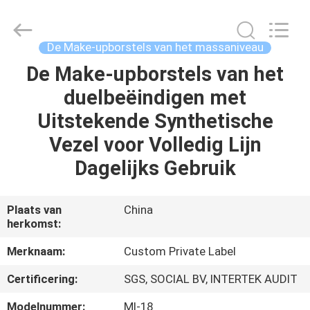
2026
Changsha
Chanmy
Cosmetics
Co.,
De Make-upborstels van het massaniveau
Ltd.
All
De Make-upborstels van het
HUIS
Rights
Reserved.
duelbeëindigen met
PRODUCTEN
Uitstekende Synthetische
Vezel voor Volledig Lijn
ONGEVEER
Dagelijks Gebruik
ONS
Plaats van
China
herkomst:
FABRIEKSREIS
Merknaam:
Custom Private Label
KWALITEITSCONTROLE
Certificering:
SGS, SOCIAL BV, INTERTEK AUDIT
Modelnummer:
Ml-18