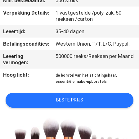
Min. bestelaantal:
500 stuks
SITEMAP
Verpakking Details:
1 vastgestelde /poly-zak, 50
reeksen /carton
PRIVACY
Levertijd:
35-40 dagen
POLICY
Betalingscondities:
Western Union, T/T, L/C, Paypal,
Levering
500000 reeks/Reeksen per Maand
vermogen:
Hoog licht:
,
de borstel van het stichtingshaar
essentiële make-upborstels
BESTE PRIJS