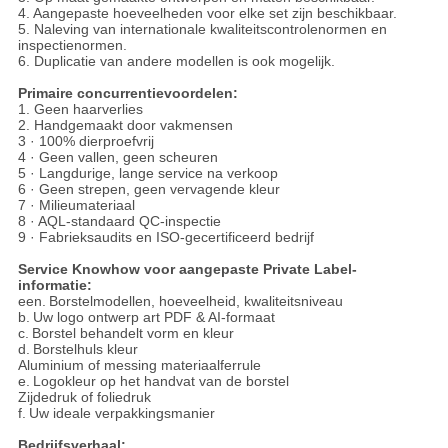
4. Aangepaste hoeveelheden voor elke set zijn beschikbaar.
5. Naleving van internationale kwaliteitscontrolenormen en
inspectienormen.
6. Duplicatie van andere modellen is ook mogelijk.
Primaire concurrentievoordelen:
1. Geen haarverlies
2. Handgemaakt door vakmensen
3 · 100% dierproefvrij
4 · Geen vallen, geen scheuren
5 · Langdurige, lange service na verkoop
6 · Geen strepen, geen vervagende kleur
7 · Milieumateriaal
8 · AQL-standaard QC-inspectie
9 · Fabrieksaudits en ISO-gecertificeerd bedrijf
Service Knowhow voor aangepaste Private Label-
informatie:
een.
Borstelmodellen, hoeveelheid, kwaliteitsniveau
b.
Uw logo ontwerp art PDF & AI-formaat
c.
Borstel behandelt vorm en kleur
d.
Borstelhuls kleur
Aluminium of messing materiaalferrule
e.
Logokleur op het handvat van de borstel
Zijdedruk of foliedruk
f.
Uw ideale verpakkingsmanier
Bedrijfsverhaal: