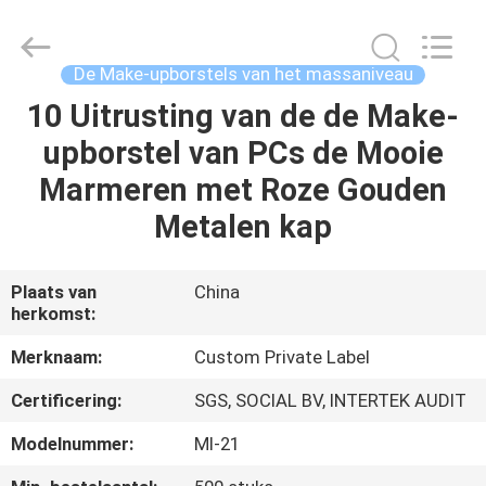
2026
Changsha
Chanmy
Cosmetics
Co.,
De Make-upborstels van het massaniveau
Ltd.
All
10 Uitrusting van de de Make-
HUIS
Rights
Reserved.
upborstel van PCs de Mooie
PRODUCTEN
Marmeren met Roze Gouden
Metalen kap
ONGEVEER
ONS
Plaats van
China
herkomst:
FABRIEKSREIS
Merknaam:
Custom Private Label
Certificering:
SGS, SOCIAL BV, INTERTEK AUDIT
KWALITEITSCONTROLE
Modelnummer:
Ml-21