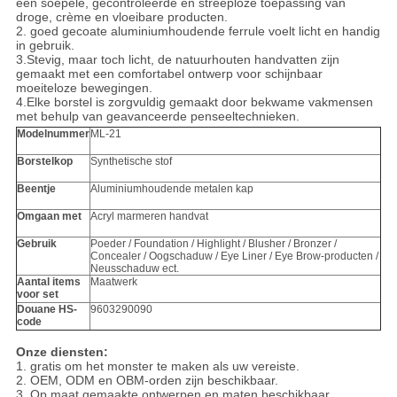
een soepele, gecontroleerde en streeploze toepassing van
droge, crème en vloeibare producten.
2. goed gecoate aluminiumhoudende ferrule voelt licht en handig
in gebruik.
3.Stevig, maar toch licht, de natuurhouten handvatten zijn
gemaakt met een comfortabel ontwerp voor schijnbaar
moeiteloze bewegingen.
4.Elke borstel is zorgvuldig gemaakt door bekwame vakmensen
met behulp van geavanceerde penseeltechnieken.
Modelnummer
ML-21
Borstelkop
Synthetische stof
Beentje
Aluminiumhoudende metalen kap
Omgaan met
Acryl marmeren handvat
Gebruik
Poeder / Foundation / Highlight / Blusher / Bronzer /
Concealer / Oogschaduw / Eye Liner / Eye Brow-producten /
Neusschaduw ect.
Aantal items
Maatwerk
voor set
Douane HS-
9603290090
code
Onze diensten:
1. gratis om het monster te maken als uw vereiste.
2. OEM, ODM en OBM-orden zijn beschikbaar.
3. Op maat gemaakte ontwerpen en maten beschikbaar.