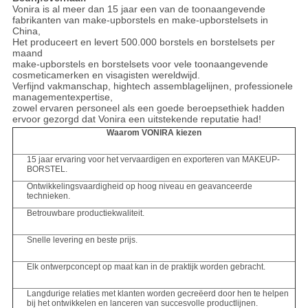
Vonira is al meer dan 15 jaar een van de toonaangevende
fabrikanten van make-upborstels en make-upborstelsets in
China,
Het produceert en levert 500.000 borstels en borstelsets per
maand
make-upborstels en borstelsets voor vele toonaangevende
cosmeticamerken en visagisten wereldwijd.
Verfijnd vakmanschap, hightech assemblagelijnen, professionele
managementexpertise,
zowel ervaren personeel als een goede beroepsethiek hadden
ervoor gezorgd dat Vonira een uitstekende reputatie had!
Waarom VONIRA kiezen
15 jaar ervaring voor het vervaardigen en exporteren van MAKEUP-
BORSTEL.
Ontwikkelingsvaardigheid op hoog niveau en geavanceerde
technieken.
Betrouwbare productiekwaliteit.
Snelle levering en beste prijs.
Elk ontwerpconcept op maat kan in de praktijk worden gebracht.
Langdurige relaties met klanten worden gecreëerd door hen te helpen
bij het ontwikkelen en lanceren van succesvolle productlijnen.