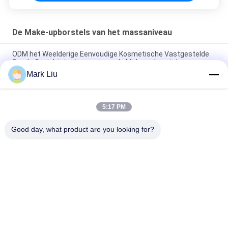
De Make-upborstels van het massaniveau
ODM het Weelderige Eenvoudige Kosmetische Vastgestelde
Goede Gezichtsinstrument van de Make-upborstel
Mark Liu
Aantrekkelijke Amerikaanse de Make-upborstels van het
Massaniveau, Klassieke Kosmetische Borsteluitrusting
5:17 PM
De schitterende Glanzende Essentiële Make-up borstelt het
Heldere Gezichtsontwerp van de Hulpmiddelendouane
Good day, what product are you looking for?
populaire categorieën
Alle
De Borstels Van De 
Hoog - De Borstels 
Luxemake-Up
Van De 
Kwaliteitsmake-Up
De Privé Borstels 
De Natuurlijke 
Van De Etiketmake-
Borstels Van De 